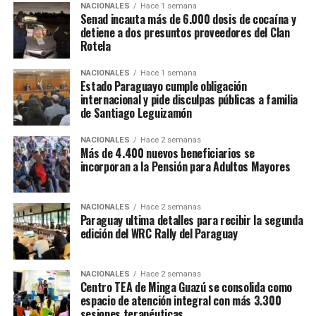
NACIONALES
Hace 1 semana
Senad incauta más de 6.000 dosis de cocaína y
detiene a dos presuntos proveedores del Clan
Rotela
NACIONALES
Hace 1 semana
Estado Paraguayo cumple obligación
internacional y pide disculpas públicas a familia
de Santiago Leguizamón
NACIONALES
Hace 2 semanas
Más de 4.400 nuevos beneficiarios se
incorporan a la Pensión para Adultos Mayores
NACIONALES
Hace 2 semanas
Paraguay ultima detalles para recibir la segunda
edición del WRC Rally del Paraguay
NACIONALES
Hace 2 semanas
Centro TEA de Minga Guazú se consolida como
espacio de atención integral con más 3.300
sesiones terapéuticas