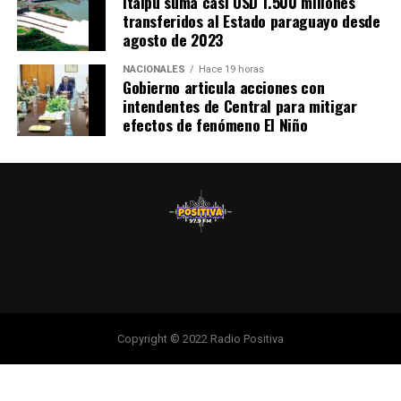
Itaipu suma casi USD 1.500 millones
efectivos, equipos y transporte del Ejército Paraguayo,
transferidos al Estado paraguayo desde
la Armada Paraguaya, la Fuerza Aérea Paraguaya y el
agosto de 2023
Comando Logístico, listos para actuar y asistir a la
ciudadanía en caso de necesidad, informaron las
NACIONALES
Hace 19 horas
Gobierno articula acciones con
autoridades nacionales.
intendentes de Central para mitigar
efectos de fenómeno El Niño
Copyright © 2022 Radio Positiva