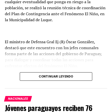
cualquier eventualidad que ponga en riesgo a la
las inversiones de los gobiernos departamentales y
población, se realizó la reunión técnica de coordinación
municipales en esta materia.
del Plan de Contingencia ante el Fenómeno El Niño, en
la Municipalidad de Luque.
En tanto que los pagos realizados a la ANDE
contribuyen a garantizar recursos para el desarrollo
consolidado y sostenido de sus planes de inversión, que
buscan mejorar la calidad y cobertura del servicio
El ministro de Defensa Gral Ej (R) Óscar González,
eléctrico en todo el territorio nacional.
destacó que este encuentro con los jefes comunales
forma parte de las acciones del gobierno de Paraguay,
para dialogar y coordinar todas las acciones para
enfrentar efectos del fenómeno El Niño.
Remarcó que informaron a los intendentes municipales
CONTINUAR LEYENDO
que todos los medios logísticos y recursos humanos de
las Fuerzas Armadas de la Nación están prestos para
ayudar para que la población no sienta el rigor del
NACIONALES
fenómeno climático tan fuertemente.
Jóvenes paraguayos reciben 76
Expresó “no ocultamos que la gente va sufrir los