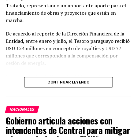
Tratado, representando un importante aporte para el
financiamiento de obras y proyectos que están en
marcha.
De acuerdo al reporte de la Dirección Financiera de la
Entidad, entre enero y julio, el Tesoro paraguayo recibió
USD 154 millones en concepto de royalties y USD 77
millones que corresponden a la compensación por
cesión de energía.
Por su parte, la ANDE percibió USD 44 millones por
CONTINUAR LEYENDO
resarcimiento de las cargas de administración y
utilidades del capital.
En julio, Itaipu realizó transferencias por USD 36
NACIONALES
millones al Paraguay, de los cuales, USD 22 millones
Gobierno articula acciones con
correspondieron a royalties, USD 12 millones a
compensación por cesión de energía y USD 1,7 millones
intendentes de Central para mitigar
destinados a la ANDE en concepto de resarcimiento.