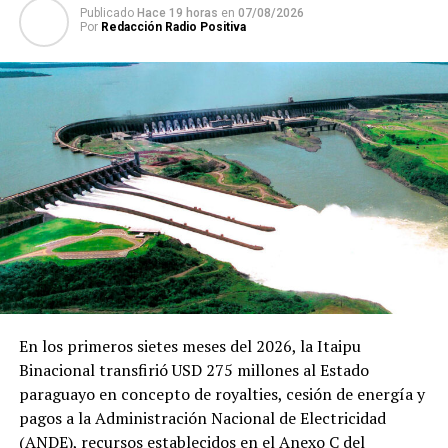
4,7 toneladas de cocaína y una estructura para la
Publicado
Hace 19 horas
en
07/08/2026
adquisición de bienes e inmuebles y la instalación de
Por
Redacción Radio Positiva
empresas para el lavado de dinero en el país.
La investigación llevó alrededor de 27 meses, iniciándose
a fines 2019.
TEMAS RELACIONADOS:
A ULTRANZA PY INCAUNTAN BIENES POR MAS DE 100 MILLONES
DE DOLARES
PORTADA
ARRIBA SIGUIENTE
Esperan vacunar a más niños con la campaña “Me
vacuno en mi aula”
NO SE PIERDA
Presidente designa a Federico González como ministro
En los primeros sietes meses del 2026, la Itaipu
del Interior
Binacional transfirió USD 275 millones al Estado
paraguayo en concepto de royalties, cesión de energía y
pagos a la Administración Nacional de Electricidad
(ANDE), recursos establecidos en el Anexo C del