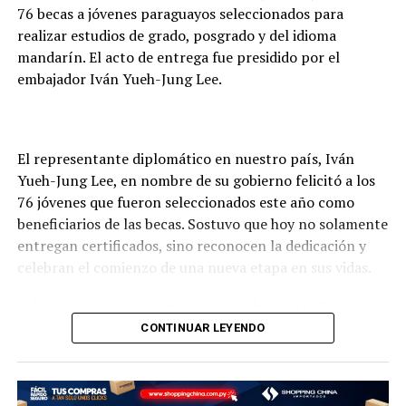
76 becas a jóvenes paraguayos seleccionados para
Armadas que estén en condiciones de albergar a la
realizar estudios de grado, posgrado y del idioma
gente.
mandarín. El acto de entrega fue presidido por el
Municipios en riesgo de inundaciones
embajador Iván Yueh-Jung Lee.
En respuesta a consultas de la prensa, señaló que “todos
los municipios están en riesgo de inundaciones, no
El representante diplomático en nuestro país, Iván
podemos señalar que uno este más en riesgo que otro,
Yueh-Jung Lee, en nombre de su gobierno felicitó a los
todos son importantes y a todos vamos a apoyar”,
76 jóvenes que fueron seleccionados este año como
exteriorizó.
beneficiarios de las becas. Sostuvo que hoy no solamente
entregan certificados, sino reconocen la dedicación y
De la reunión participaron los intendentes municipales
celebran el comienzo de una nueva etapa en sus vidas.
de Asunción, Luís Bello; de Limpio, Optaciano Gómez;
Capiatá, Francisco López; San Lorenzo, Hugo Lezcano;
Informó que este año otorgaron 51 becas MOFA –
Mariano Roque Alonso, Carolina Aranda y de Luque,
Taiwán; 13 del Fondo de Cooperación y Desarrollo
CONTINUAR LEYENDO
Carlos Echeverría,
Internacional (
International Cooperation and
Development Fund
) de la República de China (Taiwán
Como parte del gobierno acompañaron al ministro de
(ICDF); 10 Huayu para estudio del idioma mandarín y 2
Defensa Nacional el comandante de las Fuerzas