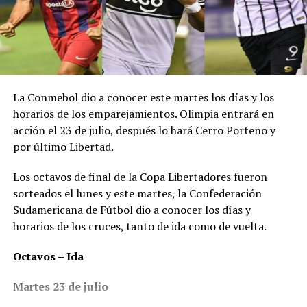
«Desafortunadamente, los intentos de recuperar los
restos de la aeronave no tuvieron éxito antes de que las
malas condiciones meteorológicas obligaran a detener
las operaciones. El pronóstico del tiempo para el futuro
previsible es deficiente y, por lo tanto, se tomó la difícil
decisión de finalizar la operación», señala el escrito.
La Conmebol dio a conocer este martes los días y los
horarios de los emparejamientos. Olimpia entrará en
El Geo Ocean III trabajó con un submarino controlado a
acción el 23 de julio, después lo hará Cerro Porteño y
distancia, ROV, que permitió obtener un «extenso
por último Libertad.
registro de video», que proporcionará evidencia para
que los peritos determinen las causas del accidente.
Los octavos de final de la Copa Libertadores fueron
sorteados el lunes y este martes, la Confederación
Las familias del Sr. Sala y el piloto David Ibbotson ya han
Sudamericana de Fútbol dio a conocer los días y
sido actualizadas con esta noticia y continuarán
horarios de los cruces, tanto de ida como de vuelta.
recibiendo el apoyo de oficiales de enlace familiar
especialmente capacitados. Nuestros pensamientos
Octavos – Ida
permanecen con ellos en este momento difícil. HM
Coroner continuará investigando las circunstancias de
Martes 23 de julio
esta muerte apoyada por la Policía de Dorset.