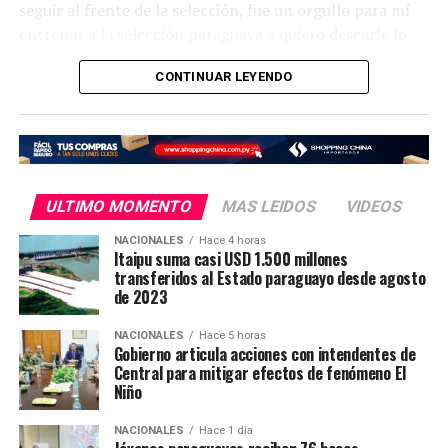
seguir al frente de la selección, fue un orgullo para mí
entrenar a la selección paraguaya y quiero desearle lo
mejor a todos ustedes y principalmente a la selección
CONTINUAR LEYENDO
para lo que se viene», afirmó en su despedida Osorio.
ULTIMO MOMENTO
MAS LEIDOS
VIDEOS
NACIONALES
Hace 4 horas
Itaipu suma casi USD 1.500 millones
transferidos al Estado paraguayo desde agosto
de 2023
NACIONALES
Hace 5 horas
Gobierno articula acciones con intendentes de
Central para mitigar efectos de fenómeno El
Niño
NACIONALES
Hace 1 día