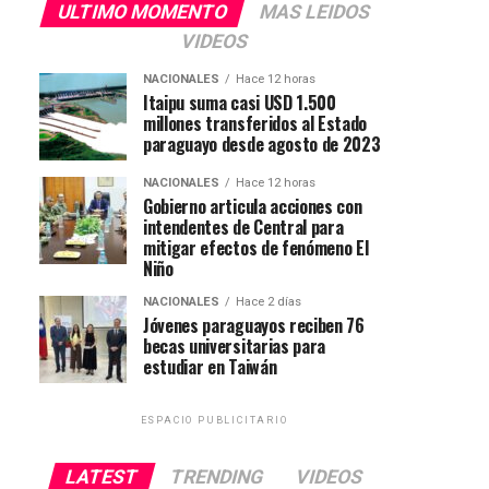
ULTIMO MOMENTO
MAS LEIDOS
VIDEOS
NACIONALES
Hace 12 horas
Itaipu suma casi USD 1.500
millones transferidos al Estado
paraguayo desde agosto de 2023
NACIONALES
Hace 12 horas
Gobierno articula acciones con
intendentes de Central para
mitigar efectos de fenómeno El
Niño
NACIONALES
Hace 2 días
Jóvenes paraguayos reciben 76
becas universitarias para
estudiar en Taiwán
ESPACIO PUBLICITARIO
LATEST
TRENDING
VIDEOS