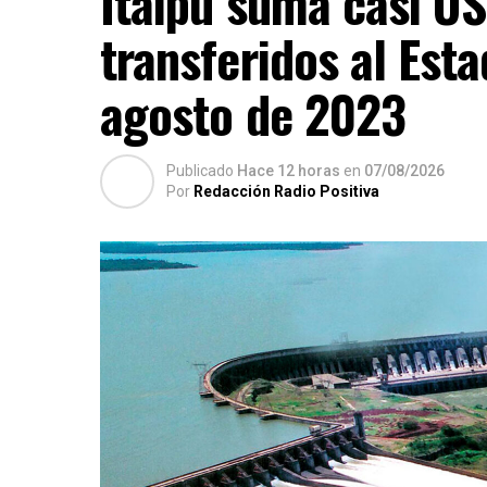
Itaipu suma casi US
transferidos al Est
agosto de 2023
Publicado
Hace 12 horas
en
07/08/2026
Por
Redacción Radio Positiva