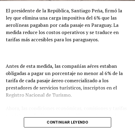
nefrológico, que actualmente se está construyendo
mediante una inversión de más de 3.000 millones de
El presidente de la República, Santiago Peña, firmó la
guaraníes por parte de la Entidad Binacional Yacyretá.
ley que elimina una carga impositiva del 6% que las
aerolíneas pagaban por cada pasaje en Paraguay. La
medida reduce los costos operativos y se traduce en
TEMAS RELACIONADOS:
CAAZAPÁ INAUGURA SU HOSPITAL DÍA PARA BRINDAR
tarifas más accesibles para los paraguayos.
ATENCIÓN CERCANA A MÁS DE 600 PACIENTES ONCOLÓGICOS
PORTADA
ARRIBA SIGUIENTE
Gobierno elimina carga impositiva del 6% para abaratar
Antes de esta medida, las compañías aéres estaban
costos operativos de las aerolíneas en Paraguay
obligadas a pagar un porcentaje no menor al 6% de la
NO SE PIERDA
tarifa de cada pasaje áereo comercializado a los
Pagos de salarios y beneficios sociales de mayo
prestadores de servicios turísticos, inscriptos en el
arrancan este viernes 22
Registro Nacional de Turismo.
Ahora, las condiciones económicas, comisiones y tarifas
por intermediación se negocian libremente entre las
aerolíneas y las agencias.
CONTINUAR LEYENDO