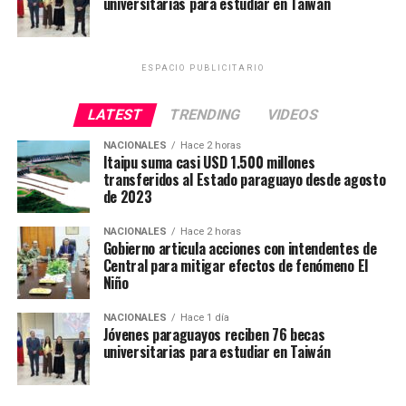
universitarias para estudiar en Taiwán
parte de los Organismos y Entidades del Estado (OEE).
ESPACIO PUBLICITARIO
LATEST
TRENDING
VIDEOS
NACIONALES
Hace 2 horas
Itaipu suma casi USD 1.500 millones
transferidos al Estado paraguayo desde agosto
de 2023
NACIONALES
Hace 2 horas
Gobierno articula acciones con intendentes de
Central para mitigar efectos de fenómeno El
Niño
NACIONALES
Hace 1 día
Jóvenes paraguayos reciben 76 becas
universitarias para estudiar en Taiwán