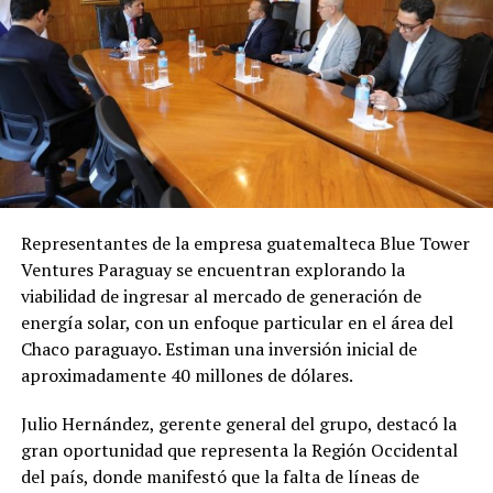
de locación.
criminales, y que en realidad fue víctima de extorsión
por parte de criminales que buscaban ganancias
Según manifestaciones de los denunciantes, intentaron
económicas.
evitar la denuncia penal recurriendo primero a la
Oficina de Mediación del Poder Judicial, solicitando que
Próximos pasos
se citara a Garrido para buscar un acuerdo comercial.
Durante la audiencia convocada, Garrido no asistió
De prosperar la acusación, el empresario podría
personalmente, sino que fue representada por el
enfrentar una pena de
12 a 30 años de prisión
por
abogado Milner Benítez, quien presentó dos copias
homicidio calificado.
Representantes de la empresa guatemalteca Blue Tower
autenticadas de facturas de la empresa «Green Castle»
Ventures Paraguay se encuentran explorando la
por valores de 18.500.000 y 10.400.000 guaraníes
viabilidad de ingresar al mercado de generación de
respectivamente, sosteniendo que la señora Garrido
energía solar, con un enfoque particular en el área del
había pagado por todos los equipamientos e
Chaco paraguayo. Estiman una inversión inicial de
infraestructura del comedor.
aproximadamente 40 millones de dólares.
Los denunciantes afirman categóricamente que estas
Julio Hernández, gerente general del grupo, destacó la
son facturas habían sido «anuladas por su titular» y que
gran oportunidad que representa la Región Occidental
«son de contenido falso», presuntamente completadas
del país, donde manifestó que la falta de líneas de
por la Lic. Rosalba Garay, contadora que actualmente