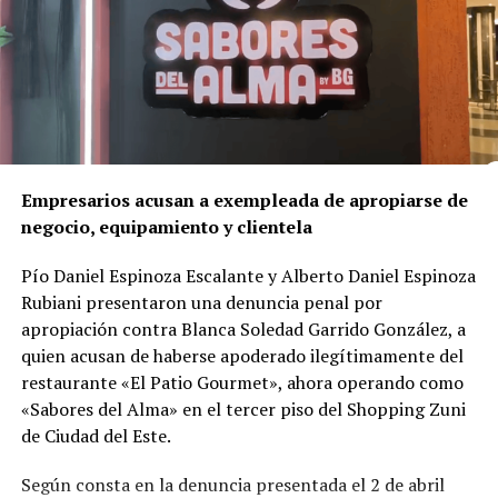
sufrió heridas físicas.
Un crimen ligado al corazón del negocio
A diferencia de lo que podría parecer un hecho aislado,
la investigación reveló que el asesinato
está
directamente vinculado al negocio mismo de la red
de franquicias
.
Empresarios acusan a exempleada de apropiarse de
negocio, equipamiento y clientela
Según el delegado
Luis Gustavo Timossi
, responsable
del caso, Gomes habría reaccionado al temor de perder
Pío Daniel Espinoza Escalante y Alberto Daniel Espinoza
el control de la red, sumado a divergencias por la
Rubiani presentaron una denuncia penal por
apertura de una
clínica odontológica competidora
—
apropiación contra Blanca Soledad Garrido González, a
llamada Vitadent— que la propia víctima estaba
quien acusan de haberse apoderado ilegítimamente del
estructurando con una inversión cercana a R$ 800 mil.
restaurante «El Patio Gourmet», ahora operando como
«Sabores del Alma» en el tercer piso del Shopping Zuni
Las pruebas
de Ciudad del Este.
Durante cuatro años de trabajo investigativo, la Policía
Según consta en la denuncia presentada el 2 de abril