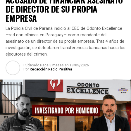
Hortigranjeros anuncian medida de fuerza contra
DE DIRECTOR DE SU PROPIA
contrabandistas
EMPRESA
NO SE PIERDA
ANR debe recurrir a la Justicia para recuperar su banca
La Policía Civil de Paraná indició al CEO de Odonto Excellence
en el Senado, afirman
—red con clínicas en Paraguay— como mandante del
asesinato de un director de su propia empresa. Tras 4 años de
investigación, se detectaron transferencias bancarias hacia los
ejecutores del crimen.
Publicado
Hace 3 meses
en
18/05/2026
Por
Redacción Radio Positiva