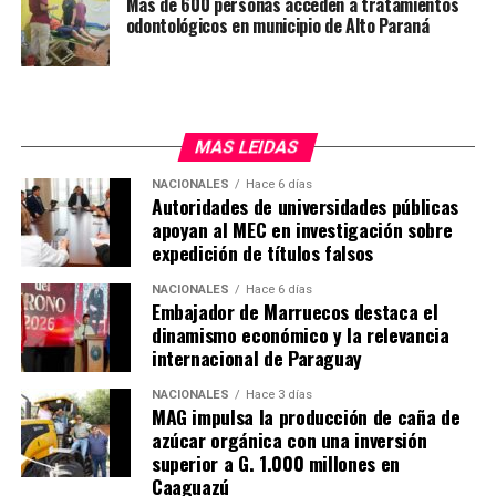
Más de 600 personas acceden a tratamientos
odontológicos en municipio de Alto Paraná
dispuesta a realizar en el país, Hernández explicó que
dependerá del tamaño de la planta solar, estimando una
inversión inicial de USD 40 millones.
MAS LEIDAS
NACIONALES
Hace 6 días
Autoridades de universidades públicas
apoyan al MEC en investigación sobre
expedición de títulos falsos
NACIONALES
Hace 6 días
Embajador de Marruecos destaca el
dinamismo económico y la relevancia
internacional de Paraguay
NACIONALES
Hace 3 días
MAG impulsa la producción de caña de
azúcar orgánica con una inversión
superior a G. 1.000 millones en
Caaguazú