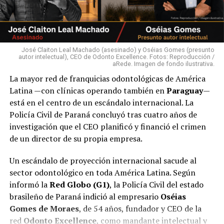
José Claiton Leal Machado (asesinado) y Oséias Gomes (presunto
autor intelectual), CEO de Odonto Excellence. Fotos: Reproducción /
aRede. Imagen de fondo ilustrativa.
La mayor red de franquicias odontológicas de América
Latina —con clínicas operando también en
Paraguay
—
está en el centro de un escándalo internacional. La
Policía Civil de Paraná concluyó tras cuatro años de
investigación que el CEO planificó y financió el crimen
de un director de su propia empresa.
Un escándalo de proyección internacional sacude al
sector odontológico en toda América Latina. Según
informó la
Red Globo (G1)
, la Policía Civil del estado
brasileño de Paraná indició al empresario
Oséias
Gomes de Moraes
, de 54 años, fundador y CEO de la
red
Odonto Excellence
, como mandante intelectual y