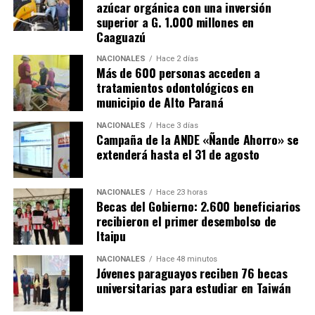
azúcar orgánica con una inversión
Por su parte, El gobernador de Caazapá, Cristian Acosta,
superior a G. 1.000 millones en
Caaguazú
afirmó que la habilitación de este hospital especializado
es «un sueño que se está cumpliendo» y anunció que
NACIONALES
Hace 2 días
próximamente se prevé habilitar también un centro
Más de 600 personas acceden a
tratamientos odontológicos en
nefrológico, que actualmente se está construyendo
municipio de Alto Paraná
mediante una inversión de más de 3.000 millones de
guaraníes por parte de la Entidad Binacional Yacyretá.
NACIONALES
Hace 3 días
Campaña de la ANDE «Ñande Ahorro» se
extenderá hasta el 31 de agosto
NACIONALES
Hace 23 horas
Becas del Gobierno: 2.600 beneficiarios
recibieron el primer desembolso de
Itaipu
NACIONALES
Hace 48 minutos
Jóvenes paraguayos reciben 76 becas
universitarias para estudiar en Taiwán