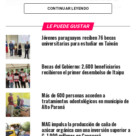
parte de quienes se
CONTINUAR LEYENDO
postulan en los
distintos partidos políticos.
LE PUEDE GUSTAR
Hacer una campaña de no ensuciar murales o pegar
Jóvenes paraguayos reciben 76 becas
afiches sobre los carteles del tráfico automotor, por
universitarias para estudiar en Taiwán
murallas de instituciones educativas, públicas e incluso,
columnas es lo ideal para demostrar que hay conciencia
sobre el compromiso ciudadano.
Becas del Gobierno: 2.600 beneficiarios
recibieron el primer desembolso de Itaipu
Además, instamos a retirar todos los afiches y carteles; y
pintar los murales que se realicen sobre los muros
permitidos.
Más de 600 personas acceden a
tratamientos odontológicos en municipio de
Felicitamos a quienes tienen iniciativa y demuestran
Alto Paraná
compromiso con las leyes electorales.
MAG impulsa la producción de caña de
TEMAS RELACIONADOS:
PORTADA
azúcar orgánica con una inversión superior a
G. 1.000 millones en Caaguazú