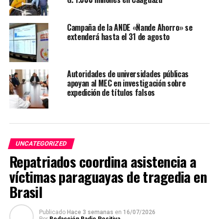
ARRIBA SIGUIENTE
Informe Meteorológico 06-03-19
Campaña de la ANDE «Ñande Ahorro» se
NO SE PIERDA
extenderá hasta el 31 de agosto
Representantes de la UPAP-Ciudad del Este, realizaron
donación a hospital
Autoridades de universidades públicas
apoyan al MEC en investigación sobre
expedición de títulos falsos
UNCATEGORIZED
Repatriados coordina asistencia a
víctimas paraguayas de tragedia en
Brasil
Publicado
Hace 3 semanas
en
16/07/2026