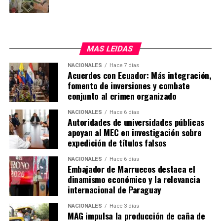
trasladados para seguir su tratamiento en el nuevo
hospital. «Con esto le decimos a los pacientes
oncológicos que no están solos», dijo la ministra.
MAS LEIDAS
El nuevo hospital cuenta con 10 sillones para el
tratamiento de quimioterapia, que estarán operativas de
NACIONALES
Hace 7 días
Acuerdos con Ecuador: Más integración,
lunes a viernes, de 7 de la mañana a 7 de la tarde, para
fomento de inversiones y combate
atender a más de 50 pacientes por día.
conjunto al crimen organizado
El Hospital Día inaugurado en Caazapá en el número 15
NACIONALES
Hace 6 días
que habilita el actual gobierno. En ese sentido, el
Autoridades de universidades públicas
apoyan al MEC en investigación sobre
presidente de la República, Santiago Peña, destacó que
expedición de títulos falsos
bajo su adminitración el presupuesto del Instituto
Nacional del Cáncer creció más de tres veces y que
NACIONALES
Hace 6 días
actualmente se está haciendo una inversión en
Embajador de Marruecos destaca el
dinamismo económico y la relevancia
infraestructura como nunca antes.
internacional de Paraguay
Anunció también que su gobierno seguirá invirtiendo
NACIONALES
Hace 3 días
para que todos los pacientes tengan la mejor atención.
MAG impulsa la producción de caña de