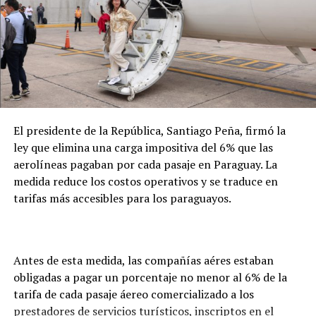
apertura de un expediente. Desde ese momento, se
coordina con el consulado paraguayo la verificación del
fallecimiento, la obtención del certificado de defunción
y las gestiones necesarias para la repatriación. En este
caso, precisó que el seguro de la empresa cubrirá
íntegramente los costos del proceso.
El presidente de la República, Santiago Peña, firmó la
ley que elimina una carga impositiva del 6% que las
aerolíneas pagaban por cada pasaje en Paraguay. La
medida reduce los costos operativos y se traduce en
tarifas más accesibles para los paraguayos.
Antes de esta medida, las compañías aéres estaban
obligadas a pagar un porcentaje no menor al 6% de la
tarifa de cada pasaje áereo comercializado a los
prestadores de servicios turísticos, inscriptos en el