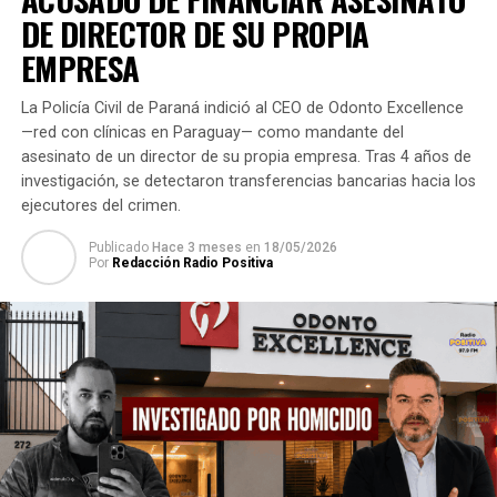
estética y que puede incluso, llegar a afectar a la salud
DE DIRECTOR DE SU PROPIA
de los individuos o zona donde se produzca el impacto
ambiental.
EMPRESA
La Policía Civil de Paraná indició al CEO de Odonto Excellence
Se refiere al abuso de ciertos elementos “no
—red con clínicas en Paraguay— como mandante del
arquitectónicos” que alteran la estética, la imagen del
asesinato de un director de su propia empresa. Tras 4 años de
paisaje urbano y que generan, a menudo, una sobre
investigación, se detectaron transferencias bancarias hacia los
estimulación visual agresiva, invasiva y simultánea.
ejecutores del crimen.
Publicado
Hace 3 meses
en
18/05/2026
Dichos elementos pueden ser carteles, cables,
Por
Redacción Radio Positiva
chimeneas, antenas, postes y otros elementos, que no
provocan contaminación de por sí; pero mediante la
manipulación indiscriminada del hombre (tamaño,
orden, distribución) se convierten en agentes
contaminantes.