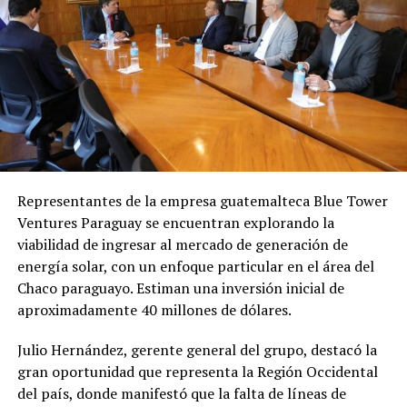
de locación.
criminales, y que en realidad fue víctima de extorsión
por parte de criminales que buscaban ganancias
Según manifestaciones de los denunciantes, intentaron
económicas.
evitar la denuncia penal recurriendo primero a la
Oficina de Mediación del Poder Judicial, solicitando que
Próximos pasos
se citara a Garrido para buscar un acuerdo comercial.
Durante la audiencia convocada, Garrido no asistió
De prosperar la acusación, el empresario podría
personalmente, sino que fue representada por el
enfrentar una pena de
12 a 30 años de prisión
por
abogado Milner Benítez, quien presentó dos copias
homicidio calificado.
Representantes de la empresa guatemalteca Blue Tower
autenticadas de facturas de la empresa «Green Castle»
Ventures Paraguay se encuentran explorando la
por valores de 18.500.000 y 10.400.000 guaraníes
viabilidad de ingresar al mercado de generación de
respectivamente, sosteniendo que la señora Garrido
energía solar, con un enfoque particular en el área del
había pagado por todos los equipamientos e
Chaco paraguayo. Estiman una inversión inicial de
infraestructura del comedor.
aproximadamente 40 millones de dólares.
Los denunciantes afirman categóricamente que estas
Julio Hernández, gerente general del grupo, destacó la
son facturas habían sido «anuladas por su titular» y que
gran oportunidad que representa la Región Occidental
«son de contenido falso», presuntamente completadas
del país, donde manifestó que la falta de líneas de
por la Lic. Rosalba Garay, contadora que actualmente