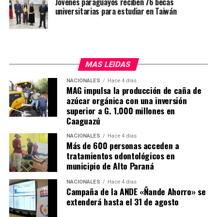
Jóvenes paraguayos reciben 76 becas
universitarias para estudiar en Taiwán
dispuesta a realizar en el país, Hernández explicó que
dependerá del tamaño de la planta solar, estimando una
inversión inicial de USD 40 millones.
MAS LEIDAS
NACIONALES
Hace 4 días
MAG impulsa la producción de caña de
azúcar orgánica con una inversión
superior a G. 1.000 millones en
Caaguazú
NACIONALES
Hace 4 días
Más de 600 personas acceden a
tratamientos odontológicos en
municipio de Alto Paraná
NACIONALES
Hace 4 días
Campaña de la ANDE «Ñande Ahorro» se
extenderá hasta el 31 de agosto