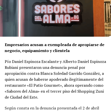
sufrió heridas físicas.
Un crimen ligado al corazón del negocio
A diferencia de lo que podría parecer un hecho aislado,
la investigación reveló que el asesinato
está
directamente vinculado al negocio mismo de la red
de franquicias
.
Empresarios acusan a exempleada de apropiarse de
negocio, equipamiento y clientela
Según el delegado
Luis Gustavo Timossi
, responsable
del caso, Gomes habría reaccionado al temor de perder
Pío Daniel Espinoza Escalante y Alberto Daniel Espinoza
el control de la red, sumado a divergencias por la
Rubiani presentaron una denuncia penal por
Así pues, esta visto que poco o nada les importa a las
apertura de una
clínica odontológica competidora
—
apropiación contra Blanca Soledad Garrido González, a
autoridades municipales, que, en contubernio con los
llamada Vitadent— que la propia víctima estaba
quien acusan de haberse apoderado ilegítimamente del
propietarios de comercios, “hacen su agosto”, en abierto
estructurando con una inversión cercana a R$ 800 mil.
restaurante «El Patio Gourmet», ahora operando como
perjuicio de las normas urbanística y paisajistícas que
«Sabores del Alma» en el tercer piso del Shopping Zuni
deberían priorizarse para embellecer una ciudad.
Las pruebas
de Ciudad del Este.
Sin embargo, el paisaje urbanístico de la ciudad es lo que
Durante cuatro años de trabajo investigativo, la Policía
Según consta en la denuncia presentada el 2 de abril
menos les importa a las autoridades municipales, ya que