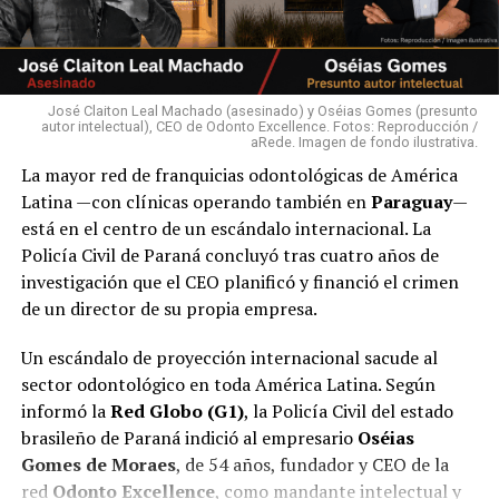
José Claiton Leal Machado (asesinado) y Oséias Gomes (presunto
autor intelectual), CEO de Odonto Excellence. Fotos: Reproducción /
aRede. Imagen de fondo ilustrativa.
La mayor red de franquicias odontológicas de América
Sin embargo, al parecer, esta situación es lo que menos
Latina —con clínicas operando también en
Paraguay
—
le importa a la intendente y a los concejales
está en el centro de un escándalo internacional. La
municipales, quienes antes que velar por la buena
Policía Civil de Paraná concluyó tras cuatro años de
imagen de la ciudad, nada hacen para corregir esta
investigación que el CEO planificó y financió el crimen
situación.
de un director de su propia empresa.
En el caso de la intendente, por autorizar la colocación
Un escándalo de proyección internacional sacude al
de los carteles, que poluyen la visualidad, pero que le
sector odontológico en toda América Latina. Según
deja muy buenos dividendos y, en el caso de los ediles,
informó la
Red Globo (G1)
, la Policía Civil del estado
por no cumplir sus respectivos roles de contralores de
brasileño de Paraná indició al empresario
Oséias
la ciudad.
Gomes de Moraes
, de 54 años, fundador y CEO de la
red
Odonto Excellence
, como mandante intelectual y