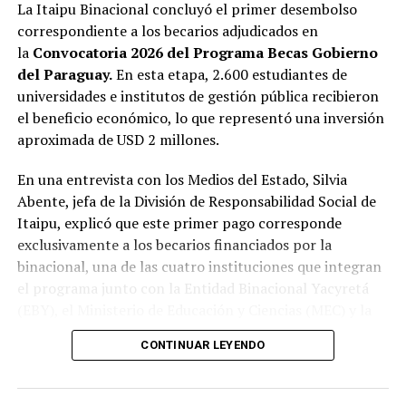
La Itaipu Binacional concluyó el primer desembolso
correspondiente a los becarios adjudicados en
la
Convocatoria 2026 del Programa Becas Gobierno
del Paraguay.
En esta etapa, 2.600 estudiantes de
universidades e institutos de gestión pública recibieron
el beneficio económico, lo que representó una inversión
aproximada de USD 2 millones.
En una entrevista con los Medios del Estado, Silvia
Abente, jefa de la División de Responsabilidad Social de
Itaipu, explicó que este primer pago corresponde
exclusivamente a los becarios financiados por la
binacional, una de las cuatro instituciones que integran
el programa junto con la Entidad Binacional Yacyretá
(EBY), el Ministerio de Educación y Ciencias (MEC) y la
Secretaría Nacional de la Juventud (SNJ).
CONTINUAR LEYENDO
Abente señaló que el programa adjudicó este año cerca
de 7.600 becas a nivel nacional, de las cuales 6.733