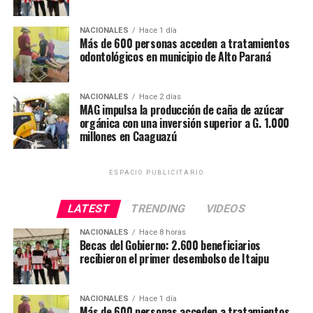
busca impulsar el crecimiento del campo paraguayo,
dotando a los productores de las herramientas y
NACIONALES
Hace 1 día
tecnología necesaria.
Más de 600 personas acceden a tratamientos
odontológicos en municipio de Alto Paraná
En el mismo sentido, explicó que el fortalecimiento de la
producción de caña de azúcar se complementa con la
reciente reglamentación de la normativa que impulsa el
NACIONALES
Hace 2 días
MAG impulsa la producción de caña de azúcar
uso de alcohol carburante, medida que busca contribuir
orgánica con una inversión superior a G. 1.000
a la ampliación de las oportunidades para los
millones en Caaguazú
productores nacionales y su consolidación en dicho
sector estratégico.
ESPACIO PUBLICITARIO
«Cada fábrica que se instala representa esperanza para
LATEST
TRENDING
VIDEOS
las comunidades. Significa empleo, movimiento
económico y oportunidades para miles de familias
NACIONALES
Hace 8 horas
Becas del Gobierno: 2.600 beneficiarios
paraguayas, sostuvo.
recibieron el primer desembolso de Itaipu
La Cooperativa Cañaveral Ltda., integrada por más de
un centenar de socios, destinará los equipos a fortalecer
NACIONALES
Hace 1 día
Más de 600 personas acceden a tratamientos
la producción de caña de azúcar orgánica en Caaguazú.