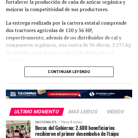
fortalecer la producción de caña de azúcar orgánica y
mejorar la competitividad de sus productores.
La entrega realizada por la cartera estatal comprende
dos tractores agrícolas de 120 y 36 HP,
respectivamente, además de un distribuidor de cal y
compuestos orgánicos, una rastra de 36 discos, 2.575 kg
de semillas para abono verde y 206.000 kg de cal
agrícola.
CONTINUAR LEYENDO
Estos equipos e insumos permitirán optimizar las
labores de campo y aumentar la productividad del
cultivo, fortaleciendo la cadena de valor de la caña de
azúcar y su impacto en la economía regional.
«Estas herramientas representan una forma concreta de
ULTIMO MOMENTO
MAS LEIDOS
VIDEOS
acompañar a los productores y fortalecer su capacidad
NACIONALES
Hace 8 horas
de trabajo», destacó Carlos Giménez, ministro del MAG,
Becas del Gobierno: 2.600 beneficiarios
que señaló también que esta inversión del Gobierno
recibieron el primer desembolso de Itaipu