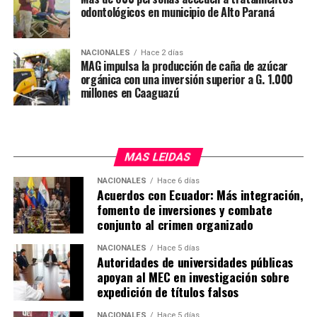
odontológicos en municipio de Alto Paraná
Mediante esta inversión, el MAG busca promover una
agricultura más tecnificada, competitiva y sostenible,
mejorando el acceso de los productores a los mercados.
NACIONALES
Hace 2 días
MAG impulsa la producción de caña de azúcar
orgánica con una inversión superior a G. 1.000
millones en Caaguazú
MAS LEIDAS
NACIONALES
Hace 6 días
Acuerdos con Ecuador: Más integración,
fomento de inversiones y combate
conjunto al crimen organizado
NACIONALES
Hace 5 días
Autoridades de universidades públicas
apoyan al MEC en investigación sobre
expedición de títulos falsos
NACIONALES
Hace 5 días