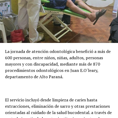
para conservar la beca.
Abente destacó que Itaipu destina alrededor de USD 26
millones anuales al programa y actualmente acompaña
la formación de casi 24.000 becarios activos. Además,
adelantó que la entidad trabaja en una plataforma
digital para facilitar la presentación de documentos y
evitar que los estudiantes deban trasladarse hasta
La jornada de atención odontológica benefició a más de
Asunción o Ciudad del Este para realizar los trámites.
600 personas, entre niños, niñas, adultos, personas
mayores y con discapacidad, mediante más de 870
procedimientos odontológicos en Juan E.O´leary,
departamento de Alto Paraná.
El servicio incluyó desde limpieza de caries hasta
extracciones, eliminación de sarro y otras prestaciones
orientadas al cuidado de la salud bucodental. a través de