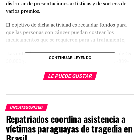
disfrutar de presentaciones artísticas y de sorteos de
varios premios.
El objetivo de dicha actividad es recaudar fondos para
que las personas con cáncer puedan costear los
medicamentos que se requieren para su tratamiento,
Las entradas ya están en venta y tienen un costo de Gs.
CONTINUAR LEYENDO
50.000 y se pueden adquirir contactando al 0973-889-
677.
LE PUEDE GUSTAR
TEMAS RELACIONADOS:
CENA SOLIDARIA A FAVOR DE PACIENTES ONCOLÓGICOS
PORTADA
ARRIBA SIGUIENTE
UNCATEGORIZED
Presuntos clonadores de tarjetas son detenidos
Repatriados coordina asistencia a
NO SE PIERDA
víctimas paraguayas de tragedia en
Perforarán 11 pozos artesianos en CDE
Brasil