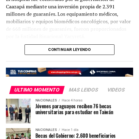
Caazapá mediante una inversión propia de 2.391
millones de guaraníes. Los equipamiento médicos,
mobiliarios y equipos biomédicos oncológicos, por valor
de 668 millones de guaraníes, fueron proporcionados
por la Entidad Binacional Yacyretá.
Así también, el Gobierno Nacional, a través del
CONTINUAR LEYENDO
Ministerio de Salud Pública, se encargó de la
contratación de todo el personal médico especializado
que prestará servicios a los pacientes del nuevo hospital.
El Hospital de Día Oncológico (o Centro de Día) es una
ULTIMO MOMENTO
MAS LEIDOS
VIDEOS
unidad especializada diseñada para ofrecer tratamientos
ambulatorios contra el cáncer, como quimioterapia,
NACIONALES
Hace 4 horas
Jóvenes paraguayos reciben 76 becas
inmunoterapia, terapias biológicas y transfusiones
universitarias para estudiar en Taiwán
sanguíneas, sin necesidad de que el paciente quede
internado.
NACIONALES
Hace 1 día
Becas del Gobierno: 2.600 beneficiarios
El propósito de este modelo de atención es permitir que