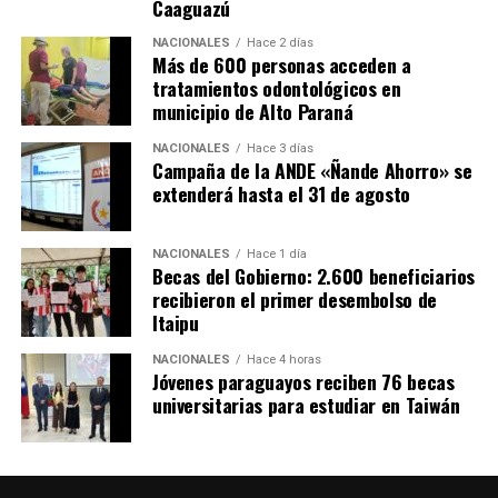
Caaguazú
Anunció también que su gobierno seguirá invirtiendo
para que todos los pacientes tengan la mejor atención.
NACIONALES
Hace 2 días
Más de 600 personas acceden a
tratamientos odontológicos en
Por su parte, El gobernador de Caazapá, Cristian Acosta,
municipio de Alto Paraná
afirmó que la habilitación de este hospital especializado
es «un sueño que se está cumpliendo» y anunció que
NACIONALES
Hace 3 días
próximamente se prevé habilitar también un centro
Campaña de la ANDE «Ñande Ahorro» se
extenderá hasta el 31 de agosto
nefrológico, que actualmente se está construyendo
mediante una inversión de más de 3.000 millones de
guaraníes por parte de la Entidad Binacional Yacyretá.
NACIONALES
Hace 1 día
Becas del Gobierno: 2.600 beneficiarios
recibieron el primer desembolso de
Itaipu
NACIONALES
Hace 4 horas
Jóvenes paraguayos reciben 76 becas
universitarias para estudiar en Taiwán