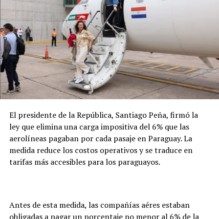
intervención de la institución se inicia a pedido de un
familiar, quien debe presentar la solicitud para la
apertura de un expediente. Desde ese momento, se
coordina con el consulado paraguayo la verificación del
fallecimiento, la obtención del certificado de defunción
y las gestiones necesarias para la repatriación. En este
caso, precisó que el seguro de la empresa cubrirá
íntegramente los costos del proceso.
El presidente de la República, Santiago Peña, firmó la
ley que elimina una carga impositiva del 6% que las
aerolíneas pagaban por cada pasaje en Paraguay. La
medida reduce los costos operativos y se traduce en
tarifas más accesibles para los paraguayos.
Antes de esta medida, las compañías aéres estaban
obligadas a pagar un porcentaje no menor al 6% de la