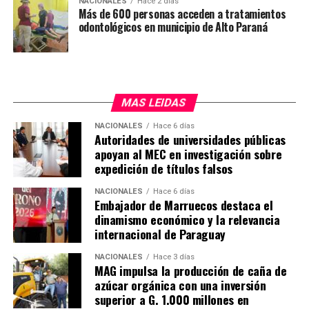
NACIONALES
Hace 2 días
Ministerio trabajará en que gradualmente todos los
Más de 600 personas acceden a tratamientos
pacientes oncológicos de Caazapá puedan ser
odontológicos en municipio de Alto Paraná
trasladados para seguir su tratamiento en el nuevo
hospital. «Con esto le decimos a los pacientes
oncológicos que no están solos», dijo la ministra.
MAS LEIDAS
El nuevo hospital cuenta con 10 sillones para el
tratamiento de quimioterapia, que estarán operativas de
NACIONALES
Hace 6 días
Autoridades de universidades públicas
lunes a viernes, de 7 de la mañana a 7 de la tarde, para
apoyan al MEC en investigación sobre
atender a más de 50 pacientes por día.
expedición de títulos falsos
El Hospital Día inaugurado en Caazapá en el número 15
NACIONALES
Hace 6 días
que habilita el actual gobierno. En ese sentido, el
Embajador de Marruecos destaca el
dinamismo económico y la relevancia
presidente de la República, Santiago Peña, destacó que
internacional de Paraguay
bajo su adminitración el presupuesto del Instituto
Nacional del Cáncer creció más de tres veces y que
NACIONALES
Hace 3 días
actualmente se está haciendo una inversión en
MAG impulsa la producción de caña de
azúcar orgánica con una inversión
infraestructura como nunca antes.
superior a G. 1.000 millones en