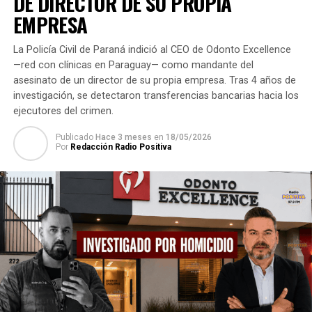
DE DIRECTOR DE SU PROPIA
había expresado.
EMPRESA
TEMAS RELACIONADOS:
La Policía Civil de Paraná indició al CEO de Odonto Excellence
—red con clínicas en Paraguay— como mandante del
ARRIBA SIGUIENTE
asesinato de un director de su propia empresa. Tras 4 años de
Incautan municiones de guerra de un ómnibus cuyo
investigación, se detectaron transferencias bancarias hacia los
destino era Ciudad del Este
ejecutores del crimen.
NO SE PIERDA
“Kelembú” es el intendente legítimo de CDE, según la
Publicado
Hace 3 meses
en
18/05/2026
ley, aseguran
Por
Redacción Radio Positiva