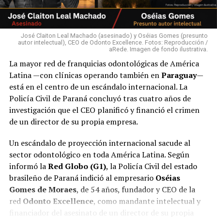
José Claiton Leal Machado (asesinado) y Oséias Gomes (presunto
autor intelectual), CEO de Odonto Excellence. Fotos: Reproducción /
aRede. Imagen de fondo ilustrativa.
La mayor red de franquicias odontológicas de América
Latina —con clínicas operando también en
Paraguay
—
está en el centro de un escándalo internacional. La
Policía Civil de Paraná concluyó tras cuatro años de
investigación que el CEO planificó y financió el crimen
de un director de su propia empresa.
Un escándalo de proyección internacional sacude al
sector odontológico en toda América Latina. Según
informó la
Red Globo (G1)
, la Policía Civil del estado
brasileño de Paraná indició al empresario
Oséias
Gomes de Moraes
, de 54 años, fundador y CEO de la
red
Odonto Excellence
, como mandante intelectual y
financiador del asesinato de un director de su propia