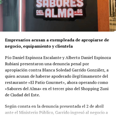
Un crimen ligado al corazón del negocio
A diferencia de lo que podría parecer un hecho aislado,
la investigación reveló que el asesinato
está
directamente vinculado al negocio mismo de la red
de franquicias
.
Empresarios acusan a exempleada de apropiarse de
negocio, equipamiento y clientela
Según el delegado
Luis Gustavo Timossi
, responsable
del caso, Gomes habría reaccionado al temor de perder
Pío Daniel Espinoza Escalante y Alberto Daniel Espinoza
el control de la red, sumado a divergencias por la
Rubiani presentaron una denuncia penal por
apertura de una
clínica odontológica competidora
—
apropiación contra Blanca Soledad Garrido González, a
llamada Vitadent— que la propia víctima estaba
quien acusan de haberse apoderado ilegítimamente del
estructurando con una inversión cercana a R$ 800 mil.
restaurante «El Patio Gourmet», ahora operando como
«Sabores del Alma» en el tercer piso del Shopping Zuni
Las pruebas
de Ciudad del Este.
Durante cuatro años de trabajo investigativo, la Policía
Según consta en la denuncia presentada el 2 de abril
Civil utilizó análisis de datos telemáticos, quiebres de
ante el Ministerio Público, Garrido ingresó al negocio a