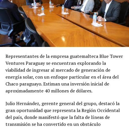
por parte de criminales que buscaban ganancias
Según manifestaciones de los denunciantes, intentaron
económicas.
evitar la denuncia penal recurriendo primero a la
Oficina de Mediación del Poder Judicial, solicitando que
Próximos pasos
se citara a Garrido para buscar un acuerdo comercial.
Durante la audiencia convocada, Garrido no asistió
De prosperar la acusación, el empresario podría
personalmente, sino que fue representada por el
enfrentar una pena de
12 a 30 años de prisión
por
abogado Milner Benítez, quien presentó dos copias
homicidio calificado.
Representantes de la empresa guatemalteca Blue Tower
autenticadas de facturas de la empresa «Green Castle»
Ventures Paraguay se encuentran explorando la
por valores de 18.500.000 y 10.400.000 guaraníes
viabilidad de ingresar al mercado de generación de
respectivamente, sosteniendo que la señora Garrido
energía solar, con un enfoque particular en el área del
había pagado por todos los equipamientos e
Chaco paraguayo. Estiman una inversión inicial de
infraestructura del comedor.
aproximadamente 40 millones de dólares.
Los denunciantes afirman categóricamente que estas
Julio Hernández, gerente general del grupo, destacó la
son facturas habían sido «anuladas por su titular» y que
gran oportunidad que representa la Región Occidental
«son de contenido falso», presuntamente completadas
del país, donde manifestó que la falta de líneas de
por la Lic. Rosalba Garay, contadora que actualmente
transmisión se ha convertido en un obstáculo
trabaja con Garrido. De demostrarse que estos