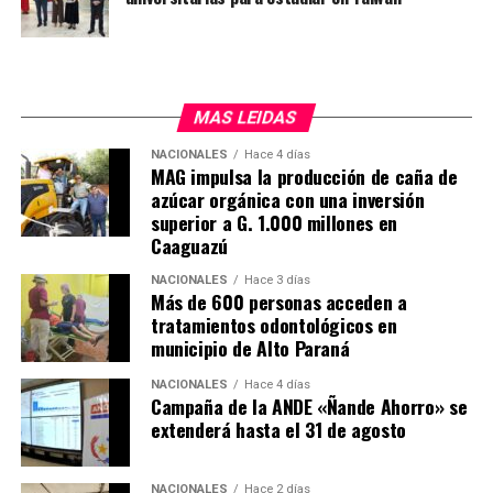
dependerá del tamaño de la planta solar, estimando una
inversión inicial de USD 40 millones.
MAS LEIDAS
NACIONALES
Hace 4 días
MAG impulsa la producción de caña de
azúcar orgánica con una inversión
superior a G. 1.000 millones en
Caaguazú
NACIONALES
Hace 3 días
Más de 600 personas acceden a
tratamientos odontológicos en
municipio de Alto Paraná
NACIONALES
Hace 4 días
Campaña de la ANDE «Ñande Ahorro» se
extenderá hasta el 31 de agosto
NACIONALES
Hace 2 días