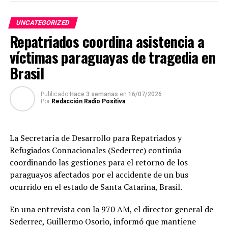
30 tiros, otra pistola de marca Taurus, PT92, calibre
9mm, con un cargador de 15 tiros, y el automóvil Kia,
UNCATEGORIZED
Cerato, negro.
Repatriados coordina asistencia a
víctimas paraguayas de tragedia en
TEMAS RELACIONADOS:
DETIENEN A LÍDER DEL COMANDO VERMELHO
PORTADA
Brasil
ARRIBA SIGUIENTE
Perforarán 11 pozos artesianos en CDE
Publicado
Hace 3 semanas
en
16/07/2026
Por
Redacción Radio Positiva
NO SE PIERDA
Funcionarios del Ministerio Público continúan con la
huelga
La Secretaría de Desarrollo para Repatriados y
Refugiados Connacionales (Sederrec) continúa
coordinando las gestiones para el retorno de los
paraguayos afectados por el accidente de un bus
ocurrido en el estado de Santa Catarina, Brasil.
En una entrevista con la 970 AM, el director general de
Sederrec, Guillermo Osorio, informó que mantiene