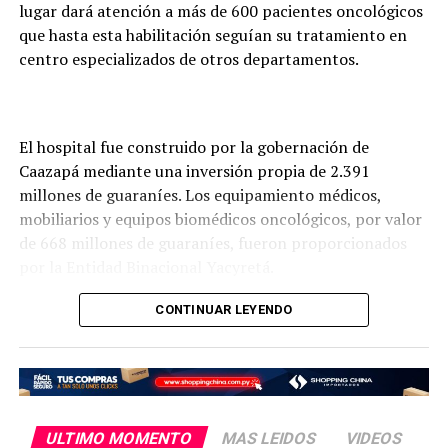
lugar dará atención a más de 600 pacientes oncológicos
que hasta esta habilitación seguían su tratamiento en
centro especializados de otros departamentos.
El hospital fue construido por la gobernación de
Caazapá mediante una inversión propia de 2.391
millones de guaraníes. Los equipamiento médicos,
mobiliarios y equipos biomédicos oncológicos, por valor
de 668 millones de guaraníes, fueron proporcionados
por la Entidad Binacional Yacyretá.
Así también, el Gobierno Nacional, a través del
CONTINUAR LEYENDO
Ministerio de Salud Pública, se encargó de la
contratación de todo el personal médico especializado
que prestará servicios a los pacientes del nuevo hospital.
El Hospital de Día Oncológico (o Centro de Día) es una
ULTIMO MOMENTO
MAS LEIDOS
VIDEOS