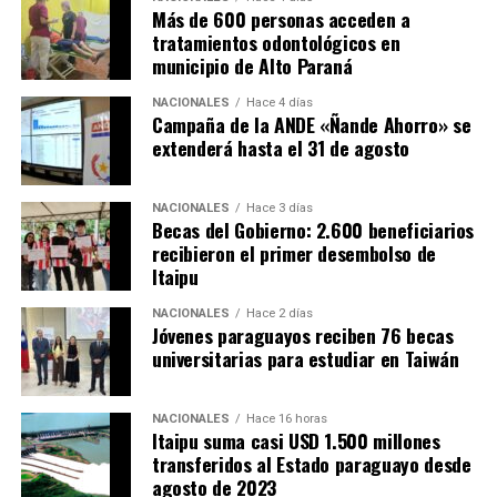
Más de 600 personas acceden a
presidente de la República, Santiago Peña, destacó que
tratamientos odontológicos en
bajo su adminitración el presupuesto del Instituto
municipio de Alto Paraná
Nacional del Cáncer creció más de tres veces y que
actualmente se está haciendo una inversión en
NACIONALES
Hace 4 días
Campaña de la ANDE «Ñande Ahorro» se
infraestructura como nunca antes.
extenderá hasta el 31 de agosto
Anunció también que su gobierno seguirá invirtiendo
para que todos los pacientes tengan la mejor atención.
NACIONALES
Hace 3 días
Becas del Gobierno: 2.600 beneficiarios
recibieron el primer desembolso de
Por su parte, El gobernador de Caazapá, Cristian Acosta,
Itaipu
afirmó que la habilitación de este hospital especializado
es «un sueño que se está cumpliendo» y anunció que
NACIONALES
Hace 2 días
próximamente se prevé habilitar también un centro
Jóvenes paraguayos reciben 76 becas
universitarias para estudiar en Taiwán
nefrológico, que actualmente se está construyendo
mediante una inversión de más de 3.000 millones de
guaraníes por parte de la Entidad Binacional Yacyretá.
NACIONALES
Hace 16 horas
Itaipu suma casi USD 1.500 millones
transferidos al Estado paraguayo desde
agosto de 2023