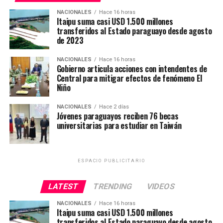
unidad especializada diseñada para ofrecer tratamientos
ambulatorios contra el cáncer, como quimioterapia,
NACIONALES
Hace 16 horas
Itaipu suma casi USD 1.500 millones
inmunoterapia, terapias biológicas y transfusiones
transferidos al Estado paraguayo desde agosto
sanguíneas, sin necesidad de que el paciente quede
de 2023
internado.
NACIONALES
Hace 16 horas
Gobierno articula acciones con intendentes de
El propósito de este modelo de atención es permitir que
Central para mitigar efectos de fenómeno El
el paciente reciba su esquema médico en un entorno
Niño
cómodo y seguro durante el día, para luego regresar a
su hogar el mismo día
NACIONALES
Hace 2 días
Jóvenes paraguayos reciben 76 becas
universitarias para estudiar en Taiwán
En Caazapá, son más de 600 los pacientes oncológicos
que actualmente deben viajar hasta el Instituto Nacionl
del Cáncer, al Hospital Nacional de Itauguá o al Gran
ESPACIO PUBLICITARIO
Hospital de Encarnación para seguir su tratamiento.
Noemí González, una de las luchadoras contra el cáncer
LATEST
TRENDING
VIDEOS
oriunda de Caazapá, indicó que sigue su tratamiento en
NACIONALES
Hace 16 horas
el Hospital Nacional de Itauguá, en el departamento
Itaipu suma casi USD 1.500 millones
transferidos al Estado paraguayo desde agosto
Central, y que en ocasiones debía viajar hasta tres veces