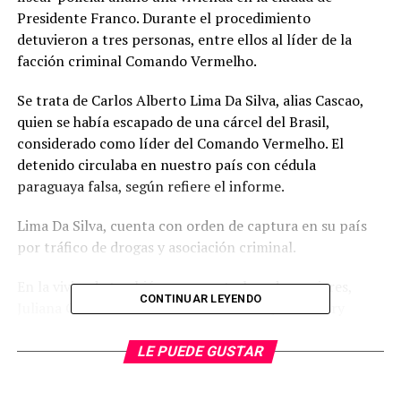
Presidente Franco. Durante el procedimiento
detuvieron a tres personas, entre ellos al líder de la
facción criminal Comando Vermelho.
Se trata de Carlos Alberto Lima Da Silva, alias Cascao,
quien se había escapado de una cárcel del Brasil,
considerado como líder del Comando Vermelho. El
detenido circulaba en nuestro país con cédula
paraguaya falsa, según refiere el informe.
Lima Da Silva, cuenta con orden de captura en su país
por tráfico de drogas y asociación criminal.
En la vivienda también se encontraban dos mujeres,
CONTINUAR LEYENDO
Juliana Cristina De Oliveira Dos Santos y Rosemary
Gregorio Fernández, ambas de nacionalidad brasileña.
LE PUEDE GUSTAR
De la vivienda se logró incautar una pistola Glock,
modelo 17, calibre 9mm de 17 tiros y dos cargadores de