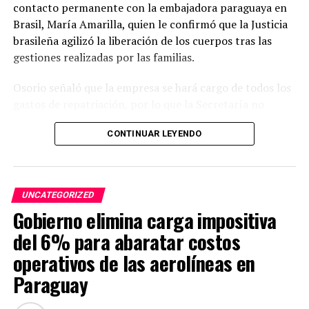
contacto permanente con la embajadora paraguaya en
Brasil, María Amarilla, quien le confirmó que la Justicia
brasileña agilizó la liberación de los cuerpos tras las
gestiones realizadas por las familias.
Osorio señaló que la empresa se hará cargo de todos los
gastos de repatriación, por lo que la Secretaría no
intervendrá directamente en ese proceso. No obstante,
CONTINUAR LEYENDO
aseguró que la institución seguirá acompañando y
gestionando cualquier asistencia necesaria hasta que
todos los connacionales regresen al país.
UNCATEGORIZED
Asimismo, indicó que 48 pasajeros que ya recibieron el
Gobierno elimina carga impositiva
alta médica retornarán este jueves en un bus, luego de
que el viaje previsto para el miércoles fuera postergado.
del 6% para abaratar costos
Agregó que 18 personas permanecen aún en
operativos de las aerolíneas en
observación médica.
Paraguay
Respecto a la repatriación de las víctimas fatales,