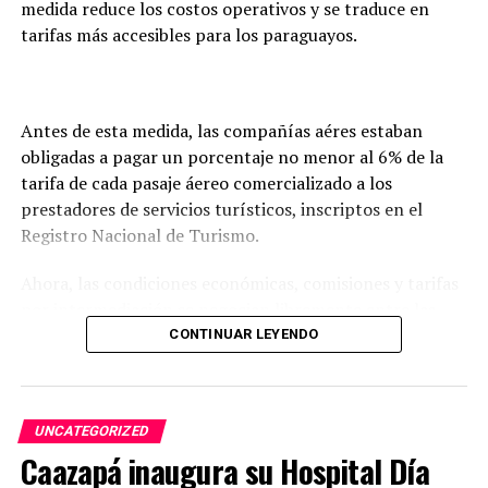
medida reduce los costos operativos y se traduce en
tarifas más accesibles para los paraguayos.
Antes de esta medida, las compañías aéres estaban
obligadas a pagar un porcentaje no menor al 6% de la
tarifa de cada pasaje áereo comercializado a los
prestadores de servicios turísticos, inscriptos en el
Registro Nacional de Turismo.
Ahora, las condiciones económicas, comisiones y tarifas
por intermediación se negocian libremente entre las
aerolíneas y las agencias.
CONTINUAR LEYENDO
Con esta medida, se podrán abaratar los costos
operativos de las aerolíneas, estimular la llegada de
UNCATEGORIZED
nuevas compañías y, en consecuencia, reducir el precio
Caazapá inaugura su Hospital Día
final de los pasajes para los viajeros.