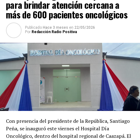
para brindar atención cercana a
La Presidencia de la República resaltó que, de esta
más de 600 pacientes oncológicos
manera, el Gobierno del Paraguay sigue abriendo
puertas para que más compatriotas puedan conectarse
con más destinos del mundo.
Publicado
Hace 3 meses
en
22/05/2026
Por
Redacción Radio Positiva
Con presencia del presidente de la República, Santiago
Peña, se inauguró este viernes el Hospital Día
Oncológico, dentro del hospital regional de Caazapá. El