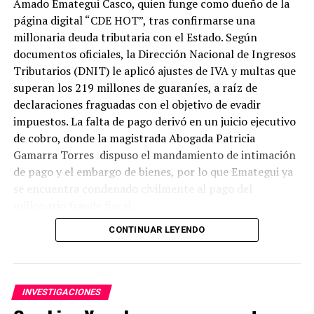
Amado Emategui Casco, quien funge como dueño de la
2016, por la Gobernación del Alto Paraná, en ese
página digital “CDE HOT”, tras confirmarse una
entonces administrada por Zacarías.
millonaria deuda tributaria con el Estado. Según
documentos oficiales, la Dirección Nacional de Ingresos
En aquella ocasión, se detectó que en total, en ese
Tributarios (DNIT) le aplicó ajustes de IVA y multas que
llamado a licitación, la Gobernación adjudicó el servicio
superan los 219 millones de guaraníes, a raíz de
por G. 10.132.777.000. Unos G. 5.113 millones fueron
declaraciones fraguadas con el objetivo de evadir
adjudicados a Eco Service Group para la distribución del
impuestos. La falta de pago derivó en un juicio ejecutivo
alimento en Ciudad del Este y Presidente Franco,
de cobro, donde la magistrada Abogada Patricia
mientras que G. 4.999 millones para DIJKSTRA,
Gamarra Torres dispuso el mandamiento de intimación
responsable de hacer llegar las galletitas y chipitas a
de pago y el embargo de bienes, por lo que Emategui ya
464 escuelas del resto del departamento.
se encuentra condenado civilmente al pago del
millonario fraude fiscal.
Sin embargo, ninguna de las empresas tiene fábricas
para producir las galletitas o chipitas, sino que terceriza
CONTINUAR LEYENDO
la fabricación, el envasado y la distribución.
El “ajuste de IVA” aplicado por la DNIT significa que se
En el caso de DIJKSTRA, que está inhabilitada por la
constataron omisiones e inconsistencias en sus
Dirección Nacional de Contrataciones Públicas (DNCP) y
INVESTIGACIONES
declaraciones impositivas, lo cual en la práctica
por el Instituto Nacional de Alimentación y Nutrición