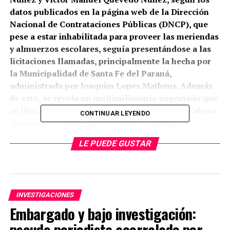
datos publicados en la página web de la Dirección
Nacional de Contrataciones Públicas (DNCP), que
pese a estar inhabilitada para proveer las meriendas
y almuerzos escolares, seguía presentándose a las
licitaciones llamadas, principalmente la hecha por
la Municipalidad de Santa Fe del Paraná,
administrada por Joaquim Lopes Matheus. Además
de esto, se revela un multimillonario negociado que
se llevó bajo contubernio del exgobernador y ahora
CONTINUAR LEYENDO
diputado colorado, Justo «lucho» Zacarías.
LE PUEDE GUSTAR
De igual manera, existen denuncias de que esta misma
empresa proveía a la Gobernación del Alto Paraná de
galletitas y chipitas, que tiene como nombre de fantasía
Gour Et & Fit.
INVESTIGACIONES
En el 2016, tras las investigaciones pertinentes, se
Embargado y bajo investigación:
descubrió que la empresa fue beneficiada con cerca de G.
pseudo periodista acorralado por
5.000 millones, por parte de la Gobernación del Alto