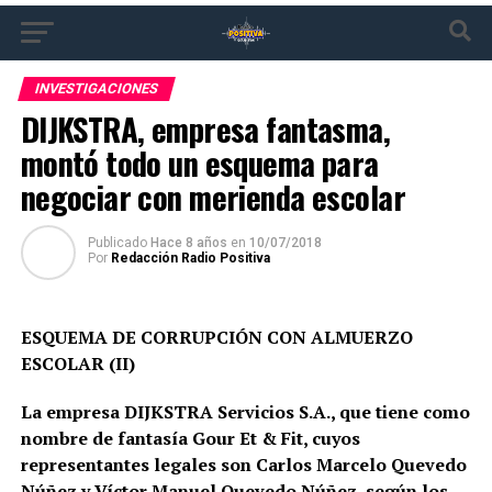
INVESTIGACIONES
DIJKSTRA, empresa fantasma,
montó todo un esquema para
negociar con merienda escolar
Publicado
Hace 8 años
en
10/07/2018
Por
Redacción Radio Positiva
ESQUEMA DE CORRUPCIÓN CON ALMUERZO
ESCOLAR (II)
La empresa DIJKSTRA Servicios S.A., que tiene como
nombre de fantasía Gour Et & Fit, cuyos
representantes legales son Carlos Marcelo Quevedo
Núñez y Víctor Manuel Quevedo Núñez, según los