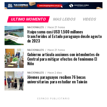
ULTIMO MOMENTO
MAS LEIDOS
VIDEOS
NACIONALES
Hace 21 horas
Itaipu suma casi USD 1.500 millones
transferidos al Estado paraguayo desde agosto
de 2023
NACIONALES
Hace 21 horas
Gobierno articula acciones con intendentes de
Todo el «ritual» se realizó ante la atenta mirada de los
Central para mitigar efectos de fenómeno El
guardicarceles con la aprobación del jefe propio
Niño
director de la institución Abogado Alberto Ramón
Orella Notario, además con la anuencia del coordinador
NACIONALES
Hace 2 días
Jóvenes paraguayos reciben 76 becas
general Gilberto Fariña y el jefe de seguridad Juan Carlos
universitarias para estudiar en Taiwán
Ojeda.
Según Fuentes, los soldados del PCC prácticamente
hacen lo que quieren dentro del penal ya que estarían
ESPACIO PUBLICITARIO
siendo protegidos por las autoridades a cambio de