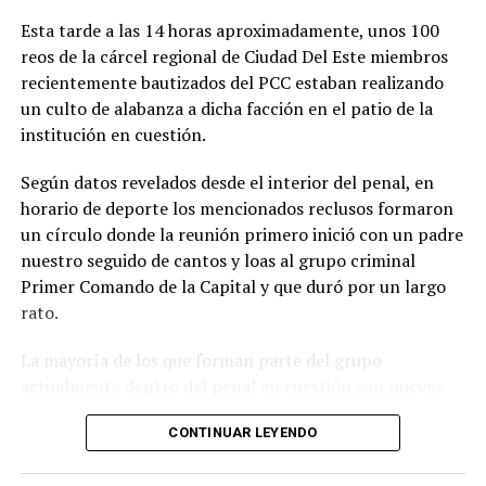
Cambios Yrendague y Darío Messer, pero en realidad no
Esta tarde a las 14 horas aproximadamente, unos 100
existió dicha operación de cambios. Según concluye una
reos de la cárcel regional de Ciudad Del Este miembros
investigación de la CBI.
recientemente bautizados del PCC estaban realizando
un culto de alabanza a dicha facción en el patio de la
El nuevo equipo de trabajo que conformó el fiscal
institución en cuestión.
general del Estado, Emiliano Rolón, se encargará de
investigar las causas relacionadas con el lavado de
Según datos revelados desde el interior del penal, en
dinero y otros delitos financieros imputados a Messer y
horario de deporte los mencionados reclusos formaron
sus colaboradores, y se espera que puedan esclarecer los
un círculo donde la reunión primero inició con un padre
hechos relacionados con la estructura de lavado de
nuestro seguido de cantos y loas al grupo criminal
dinero transnacional y avanzar en la investigación de las
Primer Comando de la Capital y que duró por un largo
casas de cambio involucradas.
rato.
Las causas relacionadas con Messer son: la causa penal
La mayoría de los que forman parte del grupo
N.º 4/2018, la causa penal N.º 15/2022, la causa penal N.
actualmente dentro del penal en cuestión son nuevos
° 314/2018, la causa penal N.º 02/2022, la causa penal
miembros quienes fueron bautizados ya en la
N.º 7510/2021 y la causa penal N.° 5/2022, todas
CONTINUAR LEYENDO
Correccional no hace mucho.
paralizadas hasta el momento.