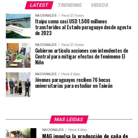
fuertes sumas de dinero y el tipo de «culto» llevado a
LATEST
TRENDING
VIDEOS
cabo hoy es «normal» para todos quienes están dentro.
NACIONALES
Hace 21 horas
Itaipu suma casi USD 1.500 millones
Además, la versión indica así mismo, que el mencionado
transferidos al Estado paraguayo desde agosto
de 2023
grupo criminal había concretado una «negociación» con
la administración de la Cárcel para adueñarse sus
NACIONALES
Hace 21 horas
miembros de dos pabellones que serían los
Gobierno articula acciones con intendentes de
denominados «B» baja y «C alta», es decir, que esos
Central para mitigar efectos de fenómeno El
Niño
lugares les pertenecen pues lo habrían comprado,
acorde a los datos.
NACIONALES
Hace 2 días
Jóvenes paraguayos reciben 76 becas
universitarias para estudiar en Taiwán
MAS LEIDAS
NACIONALES
Hace 4 días
MAG impulsa la producción de caña de