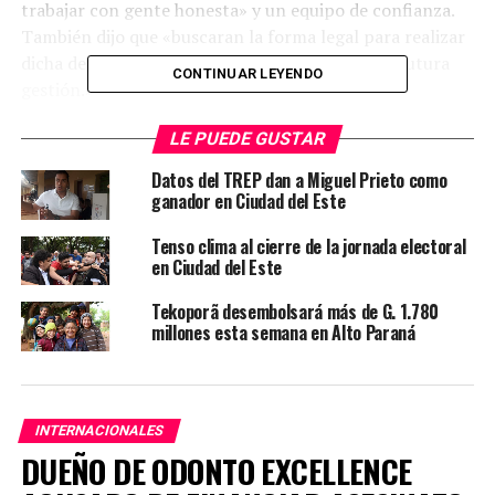
trabajar con gente honesta» y un equipo de confianza.
También dijo que «buscaran la forma legal para realizar
dicha depuración y así lograr transparentar su futura
CONTINUAR LEYENDO
gestión.»
LE PUEDE GUSTAR
TEMAS RELACIONADOS:
LOCALES
PORTADA
Datos del TREP dan a Miguel Prieto como
ARRIBA SIGUIENTE
ganador en Ciudad del Este
Informe Meteorológico 06-05-19
Tenso clima al cierre de la jornada electoral
NO SE PIERDA
en Ciudad del Este
Tenso clima al cierre de la jornada electoral en Ciudad
del Este
Tekoporã desembolsará más de G. 1.780
millones esta semana en Alto Paraná
INTERNACIONALES
DUEÑO DE ODONTO EXCELLENCE