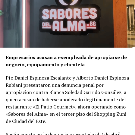
sufrió heridas físicas.
Un crimen ligado al corazón del negocio
A diferencia de lo que podría parecer un hecho aislado,
la investigación reveló que el asesinato
está
directamente vinculado al negocio mismo de la red
de franquicias
.
Empresarios acusan a exempleada de apropiarse de
negocio, equipamiento y clientela
Según el delegado
Luis Gustavo Timossi
, responsable
del caso, Gomes habría reaccionado al temor de perder
Pío Daniel Espinoza Escalante y Alberto Daniel Espinoza
el control de la red, sumado a divergencias por la
Rubiani presentaron una denuncia penal por
apertura de una
clínica odontológica competidora
—
apropiación contra Blanca Soledad Garrido González, a
llamada Vitadent— que la propia víctima estaba
quien acusan de haberse apoderado ilegítimamente del
estructurando con una inversión cercana a R$ 800 mil.
restaurante «El Patio Gourmet», ahora operando como
«Sabores del Alma» en el tercer piso del Shopping Zuni
Las pruebas
de Ciudad del Este.
Durante cuatro años de trabajo investigativo, la Policía
Según consta en la denuncia presentada el 2 de abril