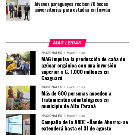
inversión que Blue Tower Ventures Paraguay estaría
Jóvenes paraguayos reciben 76 becas
universitarias para estudiar en Taiwán
dispuesta a realizar en el país, Hernández explicó que
dependerá del tamaño de la planta solar, estimando una
inversión inicial de USD 40 millones.
MAS LEIDAS
NACIONALES
Hace 4 días
MAG impulsa la producción de caña de
azúcar orgánica con una inversión
superior a G. 1.000 millones en
Caaguazú
NACIONALES
Hace 3 días
Más de 600 personas acceden a
tratamientos odontológicos en
municipio de Alto Paraná
NACIONALES
Hace 4 días
Campaña de la ANDE «Ñande Ahorro» se
extenderá hasta el 31 de agosto