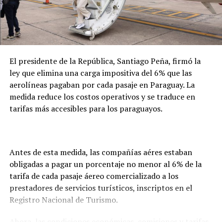
fallecimiento, la obtención del certificado de defunción
y las gestiones necesarias para la repatriación. En este
TEMAS RELACIONADOS:
caso, precisó que el seguro de la empresa cubrirá
OBRAS DE MULTIVIADUCTO EMPIEZA ESTE FIN DE SEMANA
PORTADA
íntegramente los costos del proceso.
ARRIBA SIGUIENTE
El presidente de la República, Santiago Peña, firmó la
Consejo de Salud ultima detalles para recibir fondos de
la Terminal
ley que elimina una carga impositiva del 6% que las
aerolíneas pagaban por cada pasaje en Paraguay. La
NO SE PIERDA
medida reduce los costos operativos y se traduce en
Mujer muere arrollada en la Av. Perú
tarifas más accesibles para los paraguayos.
Antes de esta medida, las compañías aéres estaban
obligadas a pagar un porcentaje no menor al 6% de la
tarifa de cada pasaje áereo comercializado a los
prestadores de servicios turísticos, inscriptos en el
Registro Nacional de Turismo.
Ahora, las condiciones económicas, comisiones y tarifas