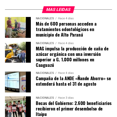
MAS LEIDAS
El nuevo hospital cuenta con 10 sillones para el
tratamiento de quimioterapia, que estarán operativas de
NACIONALES
Hace 4 días
Más de 600 personas acceden a
lunes a viernes, de 7 de la mañana a 7 de la tarde, para
tratamientos odontológicos en
atender a más de 50 pacientes por día.
municipio de Alto Paraná
El Hospital Día inaugurado en Caazapá en el número 15
NACIONALES
Hace 4 días
que habilita el actual gobierno. En ese sentido, el
MAG impulsa la producción de caña de
azúcar orgánica con una inversión
presidente de la República, Santiago Peña, destacó que
superior a G. 1.000 millones en
bajo su adminitración el presupuesto del Instituto
Caaguazú
Nacional del Cáncer creció más de tres veces y que
actualmente se está haciendo una inversión en
NACIONALES
Hace 4 días
Campaña de la ANDE «Ñande Ahorro» se
infraestructura como nunca antes.
extenderá hasta el 31 de agosto
Anunció también que su gobierno seguirá invirtiendo
para que todos los pacientes tengan la mejor atención.
NACIONALES
Hace 3 días
Becas del Gobierno: 2.600 beneficiarios
recibieron el primer desembolso de
Por su parte, El gobernador de Caazapá, Cristian Acosta,
Itaipu
afirmó que la habilitación de este hospital especializado