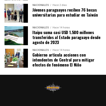
es «un sueño que se está cumpliendo» y anunció que
NACIONALES
Hace 2 días
próximamente se prevé habilitar también un centro
Jóvenes paraguayos reciben 76 becas
universitarias para estudiar en Taiwán
nefrológico, que actualmente se está construyendo
mediante una inversión de más de 3.000 millones de
guaraníes por parte de la Entidad Binacional Yacyretá.
NACIONALES
Hace 14 horas
Itaipu suma casi USD 1.500 millones
transferidos al Estado paraguayo desde
agosto de 2023
NACIONALES
Hace 14 horas
Gobierno articula acciones con
intendentes de Central para mitigar
efectos de fenómeno El Niño