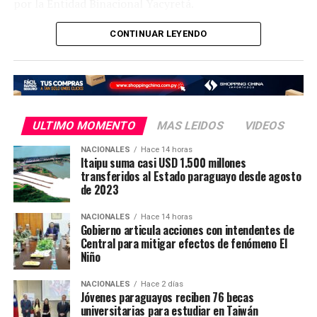
por la Entidad Binacional Yacyretá.
Así también, el Gobierno Nacional, a través del
CONTINUAR LEYENDO
Ministerio de Salud Pública, se encargó de la
contratación de todo el personal médico especializado
que prestará servicios a los pacientes del nuevo hospital.
El Hospital de Día Oncológico (o Centro de Día) es una
ULTIMO MOMENTO
MAS LEIDOS
VIDEOS
unidad especializada diseñada para ofrecer tratamientos
ambulatorios contra el cáncer, como quimioterapia,
NACIONALES
Hace 14 horas
Itaipu suma casi USD 1.500 millones
inmunoterapia, terapias biológicas y transfusiones
transferidos al Estado paraguayo desde agosto
sanguíneas, sin necesidad de que el paciente quede
de 2023
internado.
NACIONALES
Hace 14 horas
Gobierno articula acciones con intendentes de
El propósito de este modelo de atención es permitir que
Central para mitigar efectos de fenómeno El
el paciente reciba su esquema médico en un entorno
Niño
cómodo y seguro durante el día, para luego regresar a
su hogar el mismo día
NACIONALES
Hace 2 días
Jóvenes paraguayos reciben 76 becas
universitarias para estudiar en Taiwán
En Caazapá, son más de 600 los pacientes oncológicos