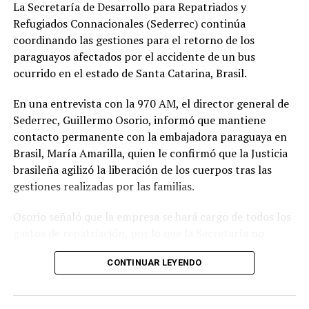
La Secretaría de Desarrollo para Repatriados y
Acaray. La ejecución de los trabajos tiene un plazo de
Refugiados Connacionales (Sederrec) continúa
500 días.
coordinando las gestiones para el retorno de los
El Multiviaducto es una solución vial beneficiosa no solo
paraguayos afectados por el accidente de un bus
para Ciudad del Este, sino para las ciudades vecinas
ocurrido en el estado de Santa Catarina, Brasil.
como Presidente Franco, Hernandarias y Minga Guazú, y
En una entrevista con la 970 AM, el director general de
para toda la población que visita la capital de Alto
Sederrec, Guillermo Osorio, informó que mantiene
Paraná.
contacto permanente con la embajadora paraguaya en
El Plan de Desvío de Tránsito contempla la adecuación
Brasil, María Amarilla, quien le confirmó que la Justicia
del sentido de circulación por las calles colectoras, la
brasileña agilizó la liberación de los cuerpos tras las
cual comenzará a implementarse desde el momento en
gestiones realizadas por las familias.
que se procede a la clausura temporal de la Ruta 2, este
Osorio señaló que la empresa se hará cargo de todos los
domingo 10 de noviembre. A partir de esta fecha, la
gastos de repatriación, por lo que la Secretaría no
circulación sobre las calles San Blas y Monseñor
intervendrá directamente en ese proceso. No obstante,
Rodríguez, entre el km 4 y el km 10, ya no será en doble
CONTINUAR LEYENDO
aseguró que la institución seguirá acompañando y
sentido, sino en un solo sentido. La entrada a Ciudad del
gestionando cualquier asistencia necesaria hasta que
Este se hará por la calle Monseñor Rodríguez y la salida
todos los connacionales regresen al país.
por la calle San Blas.