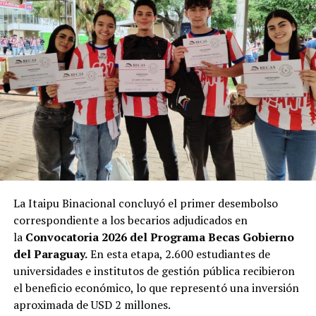
mayor de utilizar cigarrillos electrónicos que los
adultos, lo que incrementa el riesgo de desarrollar
dependencia a la nicotina desde edades tempranas.
Situación en adolescentes
Datos recientes reflejan una preocupante exposición y
consumo de productos de tabaco y nicotina entre
estudiantes de 13 a 15 años:11,4 % de los estudiantes
consume actualmente algún producto de tabaco; 2 de
cada 10 estudiantes utilizan cigarrillos electrónicos o
La Itaipu Binacional concluyó el primer desembolso
vapes.
correspondiente a los becarios adjudicados en
la
Convocatoria 2026 del Programa Becas Gobierno
Así también, 29,8 % estuvieron expuestos al humo de
del Paraguay.
En esta etapa, 2.600 estudiantes de
tabaco en sus hogares durante los últimos 7 días; 30,7 %
universidades e institutos de gestión pública recibieron
estuvieron expuestos al humo de tabaco en lugares
el beneficio económico, lo que representó una inversión
públicos cerrados; 34,9 % de los estudiantes fumadores
aproximada de USD 2 millones.
actuales compraron cigarrillos en despensas,