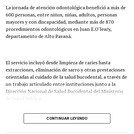
evitar que los estudiantes deban trasladarse hasta
MEC y Justicia Electoral formalizan convenio para
La jornada de atención odontológica benefició a más de
Asunción o Ciudad del Este para realizar los trámites.
pasantía educativa laboral de jóvenes
600 personas, entre niños, niñas, adultos, personas
mayores y con discapacidad, mediante más de 870
NO SE PIERDA
Inicia despliegue de maletines electorales y máquinas
procedimientos odontológicos en Juan E.O´leary,
de votación para internas simultáneas
departamento de Alto Paraná.
El servicio incluyó desde limpieza de caries hasta
extracciones, eliminación de sarro y otras prestaciones
orientadas al cuidado de la salud bucodental. a través de
un trabajo articulado entre instituciones junto a la
Dirección Nacional de Salud Bucodental del Ministerio
de Salud Pública.
La cantidad de procedimientos superó el número de
pacientes atendidos debido a que, en numerosos casos,
CONTINUAR LEYENDO
una misma persona recibió más de un tratamiento, de
acuerdo con sus necesidades odontológicas.