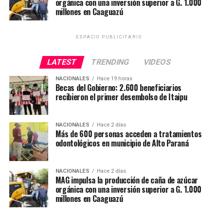
orgánica con una inversión superior a G. 1.000
a la ampliación de las oportunidades para los
millones en Caaguazú
productores nacionales y su consolidación en dicho
sector estratégico.
ESPACIO PUBLICITARIO
«Cada fábrica que se instala representa esperanza para
LATEST
TRENDING
VIDEOS
las comunidades. Significa empleo, movimiento
económico y oportunidades para miles de familias
NACIONALES
Hace 19 horas
Becas del Gobierno: 2.600 beneficiarios
paraguayas, sostuvo.
recibieron el primer desembolso de Itaipu
La Cooperativa Cañaveral Ltda., integrada por más de
un centenar de socios, destinará los equipos a fortalecer
NACIONALES
Hace 2 días
Más de 600 personas acceden a tratamientos
la producción de caña de azúcar orgánica en Caaguazú.
odontológicos en municipio de Alto Paraná
Mediante esta inversión, el MAG busca promover una
agricultura más tecnificada, competitiva y sostenible,
mejorando el acceso de los productores a los mercados.
NACIONALES
Hace 2 días
MAG impulsa la producción de caña de azúcar
orgánica con una inversión superior a G. 1.000
millones en Caaguazú