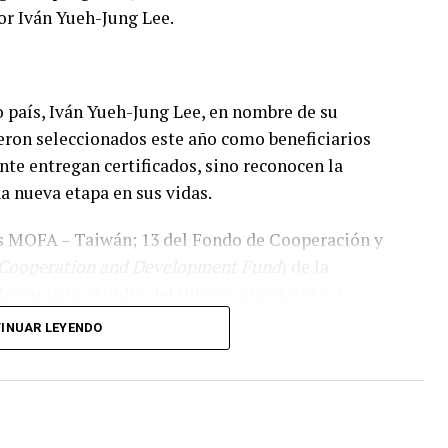
or Iván Yueh-Jung Lee.
 país, Iván Yueh-Jung Lee, en nombre de su
ueron seleccionados este año como beneficiarios
nte entregan certificados, sino reconocen la
a nueva etapa en sus vidas.
s MOFA – Taiwán; 13 del Fondo de Cooperación y
 Cooperation and Development Fund
) de la
Huayu para estudio del idioma mandarín y 2
 con los que totalizan 76 becas.
INUAR LEYENDO
guirá un camino diferente, pero todos tendrán la
buena educación de alta calidad y vivir una