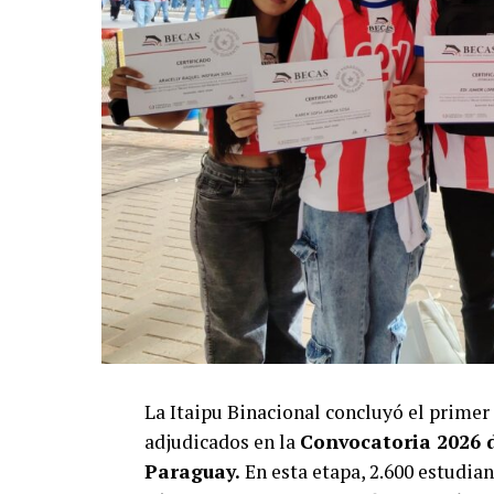
Manifestó que a lo largo de estas déca
se fortalece cuando genera oportunidade
constituyen uno de los mejores ejempl
«Esta forma de cooperación, cuyo impact
personas.Cada uno de ustedes represent
capacidades, desarrollar talentos y pre
conocimientos y experiencias, contribuir
Asi también, Adolfo Vallejos, en repres
expresó que la oportunidad de formació
grados en prestigiosas universidades ta
Añadió que el intercambio académico, ci
consolidan la amistad de ambos pueblos
La Itaipu Binacional concluyó el primer
adjudicados en la
Convocatoria 2026 
Paraguay.
En esta etapa, 2.600 estudian