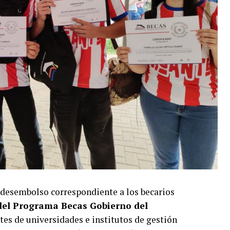
das, ambos países demostraron una relación que
s concretas para sus ciudadanos y las becas
os de este compromiso.
o trasciende generaciones, invierte en las
a esta apuesta, con oportunidad para formar
parar profesionales que con nuevos
án al desarrollo de Paraguay», dijo.
entación del Ministerio de Educación y Ciencias,
n académica, mediante becas de grado y post
iwanesas, constituyen un regalo que agradecen.
entífico, tecnológico, cultural y humano,
.
 desembolso correspondiente a los becarios
del Programa Becas Gobierno del
tes de universidades e institutos de gestión