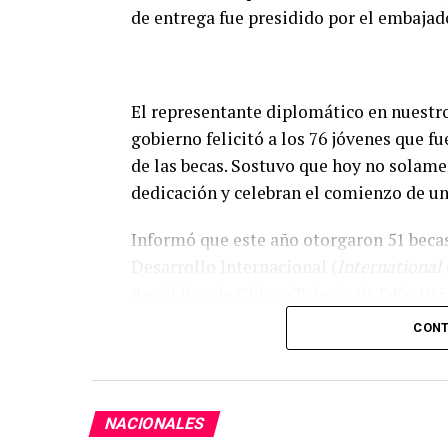
de entrega fue presidido por el embajad
El representante diplomático en nuestro
gobierno felicitó a los 76 jóvenes que f
de las becas. Sostuvo que hoy no solame
dedicación y celebran el comienzo de un
Informó que este año otorgaron 51 beca
Desarrollo Internacional (
International
República de China (Taiwán (ICDF); 10 
becas de Maestría en Ciencias Policiales,
CONT
Expresó que cada uno de los becarios se
oportunidad de conocer Taiwán, recibir 
experiencia que transformará sus vidas.
NACIONALES