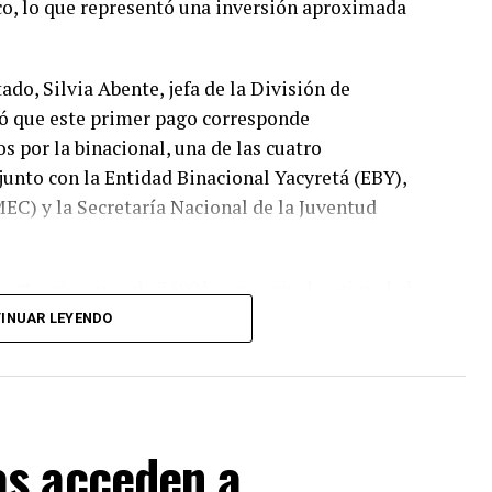
co, lo que representó una inversión aproximada
ado, Silvia Abente, jefa de la División de
có que este primer pago corresponde
s por la binacional, una de las cuatro
junto con la Entidad Binacional Yacyretá (EBY),
MEC) y la Secretaría Nacional de la Juventud
ste año cerca de 7.600 becas a nivel nacional, de
el total de beneficiarios de la binacional, 2.600
INUAR LEYENDO
blicas y reciben los desembolsos de manera
sentar la documentación académica exigida en el
as acceden a
embolso. Agregó que las carreras priorizadas
dos en dos pagos de G. 5 millones, mientras que