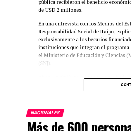
pública recibieron el beneficio económi
de USD 2 millones.
En una entrevista con los Medios del Est
Responsabilidad Social de Itaipu, expli
exclusivamente a los becarios financiado
instituciones que integran el programa 
el Ministerio de Educación y Ciencias (
(SNJ).
Abente señaló que el programa adjudicó e
las cuales 6.733 corresponden a Itaipu. D
CONT
cursan sus estudios en instituciones pú
directa.
NACIONALES
Indicó que los estudiantes deberán pre
Más de 600 person
reglamento para acceder al segundo des
reciben G. 10 millones al año, distribui