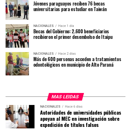
Jóvenes paraguayos reciben 76 becas
Esta situación plantea serias preguntas sobre las
universitarias para estudiar en Taiwán
prácticas comerciales en el mercado de celulares y
electrónicos de alto valor. ¿Es habitual que los
comercios establecidos negocien con mercadería de
NACIONALES
Hace 1 día
Becas del Gobierno: 2.600 beneficiarios
origen dudoso? La predisposición de Cell Shop a adquirir
recibieron el primer desembolso de Itaipu
mercaderías para la reventa, entablando tratos con
personas de reputación cuestionable que ofrecen
productos sin factura, claramente pertenecientes al
NACIONALES
Hace 2 días
Más de 600 personas acceden a tratamientos
mercado negro, ya sean robados o falsificados, indica
odontológicos en municipio de Alto Paraná
una preocupante normalización de este tipo de
transacciones.
Estas prácticas no solo ensucian la imagen de la
empresa en cuestión, dejando en duda la calidad y la
MAS LEIDAS
procedencia de los productos ofertados en el
NACIONALES
Hace 6 días
establecimiento comercial, sino que también
Autoridades de universidades públicas
desprestigian al comercio de Ciudad del Este.
apoyan al MEC en investigación sobre
Últimamente, ha habido varias denuncias de
expedición de títulos falsos
compradores que fueron estafados de distintas formas y