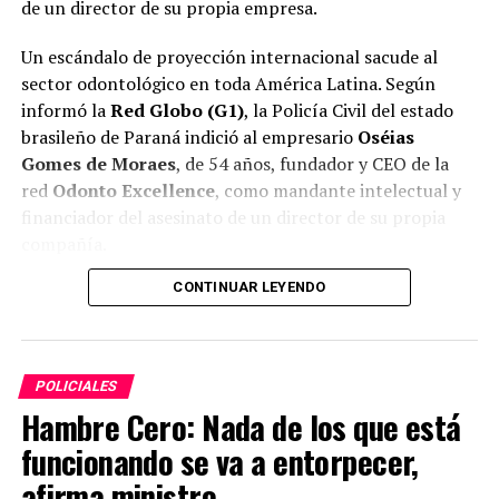
de un director de su propia empresa.
Un escándalo de proyección internacional sacude al
sector odontológico en toda América Latina. Según
informó la
Red Globo (G1)
, la Policía Civil del estado
brasileño de Paraná indició al empresario
Oséias
Gomes de Moraes
, de 54 años, fundador y CEO de la
red
Odonto Excellence
, como mandante intelectual y
financiador del asesinato de un director de su propia
compañía.
CONTINUAR LEYENDO
La red Odonto Excellence cuenta con
más de 1.300
clínicas distribuidas en Brasil, Paraguay, Argentina,
México y Angola
, lo que convierte al caso en un tema
de interés directo para el mercado paraguayo, donde la
POLICIALES
marca opera bajo el modelo de franquicia.
Hambre Cero: Nada de los que está
El crimen
funcionando se va a entorpecer,
afirma ministro
La víctima fue
José Claiton Leal Machado
, director de