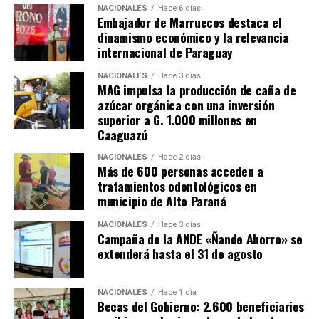
NACIONALES
Hace 6 días
circunstancias, lo que resalta aún más la gravedad del
Embajador de Marruecos destaca el
problema.
dinamismo económico y la relevancia
internacional de Paraguay
El problema de la comercialización de celulares robados
NACIONALES
Hace 3 días
no se limita a un solo establecimiento. Hay indicios de
MAG impulsa la producción de caña de
que este fenómeno se extiende a lo largo de todo el país,
azúcar orgánica con una inversión
y lo más alarmante es que las víctimas, en algunos
superior a G. 1.000 millones en
casos, son quienes fomentan este mercado negro. Estas
Caaguazú
víctimas se convierten en reducidores de productos o
NACIONALES
Hace 2 días
artículos que conocen perfectamente como robados.
Más de 600 personas acceden a
Los consumidores finales son engañados y, en algunos
tratamientos odontológicos en
casos, estafados en cuanto a la procedencia ilícita y la
municipio de Alto Paraná
calidad de los productos que adquieren.
NACIONALES
Hace 3 días
Campaña de la ANDE «Ñande Ahorro» se
extenderá hasta el 31 de agosto
NACIONALES
Hace 1 día
Becas del Gobierno: 2.600 beneficiarios