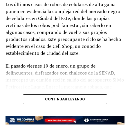
Los últimos casos de robos de celulares de alta gama
sostiene, es una política muy importante para que los
ponen en evidencia la compleja red del mercado negro
jóvenes puedan estudiar”, expresó durante una
de celulares en Ciudad del Este, donde las propias
entrevista televisiva.
víctimas de los robos podrían estar, sin saberlo en
Ramírez reconoció también que la educación no puede
algunos casos, comprando de vuelta sus propios
seguir así como se encuentra actualmente, por lo que
productos robados. Este preocupante ciclo se ha hecho
además de que “el presupuesto de Educación no se toca
evidente en el caso de Cell Shop, un conocido
y debe ser intocable” se debe añadir más partidas
establecimiento de Ciudad del Este.
presupuestarias fijas y no sostenerse con programas
El pasado viernes 19 de enero, un grupo de
transitorios como es del Fonacide, y debe haber un
delincuentes, disfrazados con chalecos de la SENAD,
control como un pacto social.
interceptó un camión recién salido del aeropuerto Silvio
Reiteró la importancia de llegar a un consenso para la
Petirossi de Luque. Entre la mercancía robada, que
puesta en marcha del proyecto Hambre Cero, que es el
incluía celulares de última generación, se encontraba un
CONTINUAR LEYENDO
futuro del país, al igual que la importancia de atender a
lote de celulares de la marca iPhone destinado a Cell
la primera infancia y “se tiene que asumir ya dentro del
Shop de Ciudad del Este. Este robo no es un incidente
Presupuesto General de la Nación”, aseveró.
aislado, sino parte de una tendencia creciente en robos
de mercaderías de alto valor.
El secretario de Estado mencionó que el sector