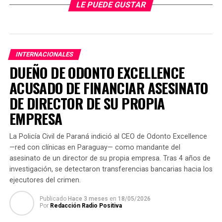
fiscal Carlos Alcaraz.
LE PUEDE GUSTAR
En prosecución a su detención se allanó otra lujosa
vivienda en el barrio Mburukuja de Asunción,
propiedad del jefe narco. La misma estaba
INTERNACIONALES
deshabitada y fue puesta a disposición de la
DUEÑO DE ODONTO EXCELLENCE
Senabico.
ACUSADO DE FINANCIAR ASESINATO
Igualmente fue detenido su brazo derecho, Marcio
DE DIRECTOR DE SU PROPIA
Gayoso, de 27 años, el mismo coordinaba la
EMPRESA
comercialización de armas y drogas para las
facciones criminales.
La Policía Civil de Paraná indició al CEO de Odonto Excellence
—red con clínicas en Paraguay— como mandante del
TEMAS RELACIONADOS:
ARNALDO GUIZZIO
NARCO
asesinato de un director de su propia empresa. Tras 4 años de
SENABICO
investigación, se detectaron transferencias bancarias hacia los
ejecutores del crimen.
ARRIBA SIGUIENTE
BUSCAN A DEPRAVADO QUE HABRÍA ABUSADO DE SU HIJA
Publicado
Hace 3 meses
en
18/05/2026
DE 13 AÑOS EN PRESIDENTE FRANCO
Por
Redacción Radio Positiva
NO SE PIERDA