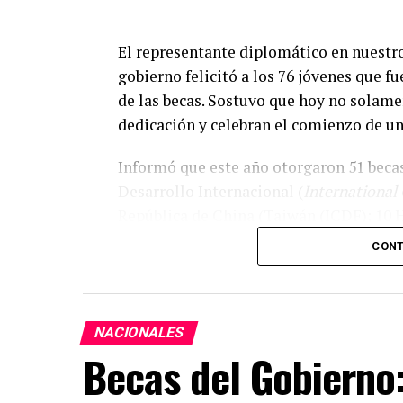
El representante diplomático en nuestro
gobierno felicitó a los 76 jóvenes que f
de las becas. Sostuvo que hoy no solame
dedicación y celebran el comienzo de un
Informó que este año otorgaron 51 beca
Desarrollo Internacional (
International
República de China (Taiwán (ICDF); 10 
becas de Maestría en Ciencias Policiales,
CONT
Expresó que cada uno de los becarios se
oportunidad de conocer Taiwán, recibir 
experiencia que transformará sus vidas.
NACIONALES
Becas del Gobierno:
Cooperación educativa, uno de l