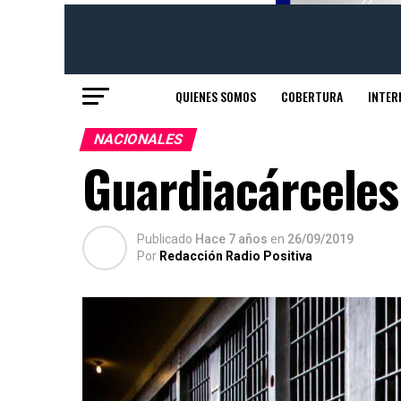
QUIENES SOMOS
COBERTURA
INTER
NACIONALES
Guardiacárceles
Publicado
Hace 7 años
en
26/09/2019
Por
Redacción Radio Positiva