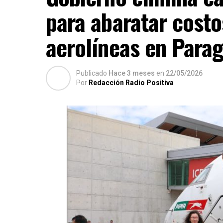
para abaratar costo
El titular de Sederrec recordó además q
exterior, la intervención de la instituci
aerolíneas en Para
presentar la solicitud para la apertura
coordina con el consulado paraguayo la v
certificado de defunción y las gestiones 
Publicado
Hace 3 meses
en
22/05/2026
Por
Redacción Radio Positiva
precisó que el seguro de la empresa cub