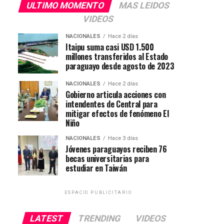
ULTIMO MOMENTO
MAS LEIDOS
VIDEOS
NACIONALES
Hace 2 días
Itaipu suma casi USD 1.500
millones transferidos al Estado
paraguayo desde agosto de 2023
NACIONALES
Hace 2 días
Gobierno articula acciones con
intendentes de Central para
mitigar efectos de fenómeno El
Niño
NACIONALES
Hace 3 días
Jóvenes paraguayos reciben 76
becas universitarias para
estudiar en Taiwán
ESPACIO PUBLICITARIO
LATEST
TRENDING
VIDEOS