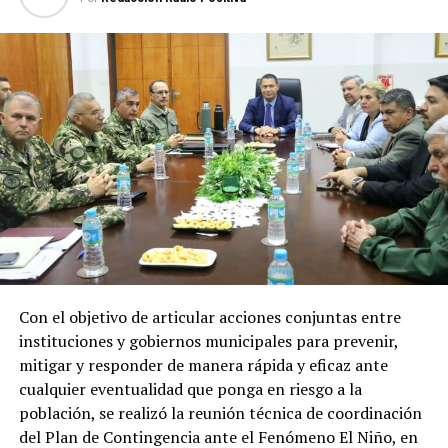
millones
desde agosto de 2023 hasta julio de 2026.
Recursos que representan un apoyo clave
para el desarrollo económico, social y
energético del país
Los recursos provenientes de los royalties tienen como
destino el financiamiento de gastos contemplados en el
Presupuesto General de la Nación (PGN), ejecutadas por
el Ministerio de Economía y Finanzas (MEF) destinada a
gobernaciones y municipios para la ejecución de obras y
proyectos.
Con el objetivo de articular acciones conjuntas entre
Por el lado de los fondos provenientes de la cesión de
instituciones y gobiernos municipales para prevenir,
energía son destinados al Fondo Nacional de
mitigar y responder de manera rápida y eficaz ante
Alimentación Escolar (Fonae), permitiendo fortalecer
cualquier eventualidad que ponga en riesgo a la
las inversiones de los gobiernos departamentales y
población, se realizó la reunión técnica de coordinación
municipales en esta materia.
del Plan de Contingencia ante el Fenómeno El Niño, en