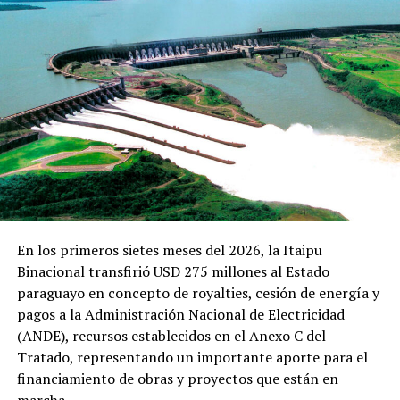
INVESTIGADORA DE LA FACEN REGISTRA POR PRIMERA VEZ UNA
MEDUSA DE AGUA DULCE EN PARAGUAY
PORTADA
ARRIBA SIGUIENTE
Trasplante de órgano beneficia a agricultor luego de 3
años de lucha contra la insuficiencia renal
NO SE PIERDA
EE.UU. oficializa designación del PCC y al Comando
Vermelho como organizaciones terroristas globales
En los primeros sietes meses del 2026, la Itaipu
Binacional transfirió USD 275 millones al Estado
paraguayo en concepto de royalties, cesión de energía y
pagos a la Administración Nacional de Electricidad
(ANDE), recursos establecidos en el Anexo C del
Tratado, representando un importante aporte para el
financiamiento de obras y proyectos que están en