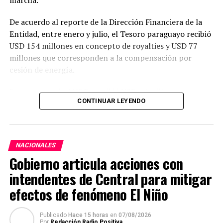
marcha.
De acuerdo al reporte de la Dirección Financiera de la
Entidad, entre enero y julio, el Tesoro paraguayo recibió
USD 154 millones en concepto de royalties y USD 77
millones que corresponden a la compensación por
cesión de energía.
Por su parte, la ANDE percibió USD 44 millones por
CONTINUAR LEYENDO
resarcimiento de las cargas de administración y
utilidades del capital.
En julio, Itaipu realizó transferencias por USD 36
NACIONALES
millones al Paraguay, de los cuales, USD 22 millones
Gobierno articula acciones con
correspondieron a royalties, USD 12 millones a
compensación por cesión de energía y USD 1,7 millones
intendentes de Central para mitigar
destinados a la ANDE en concepto de resarcimiento.
efectos de fenómeno El Niño
Con este último desembolso, las transferencias
Publicado
Hace 15 horas
en
07/08/2026
realizadas al Estado paraguayo alcanzaron
USD 1.497
Por
Redacción Radio Positiva