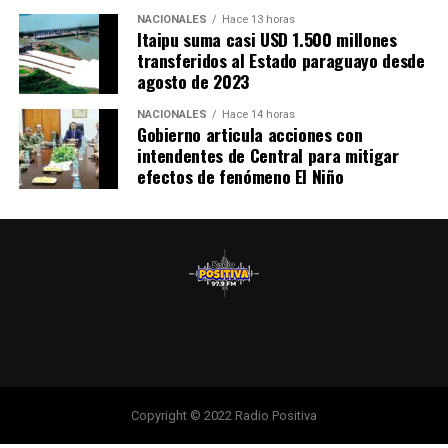
guaraníes por parte de la Entidad Binacional Yacyretá.
NACIONALES
Hace 13 horas
Itaipu suma casi USD 1.500 millones
transferidos al Estado paraguayo desde
agosto de 2023
NACIONALES
Hace 14 horas
Gobierno articula acciones con
intendentes de Central para mitigar
efectos de fenómeno El Niño
Copyright © 2022 Radio Positiva