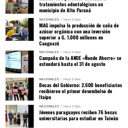
tratamientos odontológicos en
atender a más de 50 pacientes por día.
municipio de Alto Paraná
El Hospital Día inaugurado en Caazapá en el número 15
NACIONALES
Hace 4 días
que habilita el actual gobierno. En ese sentido, el
MAG impulsa la producción de caña de
azúcar orgánica con una inversión
presidente de la República, Santiago Peña, destacó que
superior a G. 1.000 millones en
bajo su adminitración el presupuesto del Instituto
Caaguazú
Nacional del Cáncer creció más de tres veces y que
actualmente se está haciendo una inversión en
NACIONALES
Hace 4 días
Campaña de la ANDE «Ñande Ahorro» se
infraestructura como nunca antes.
extenderá hasta el 31 de agosto
Anunció también que su gobierno seguirá invirtiendo
para que todos los pacientes tengan la mejor atención.
NACIONALES
Hace 3 días
Becas del Gobierno: 2.600 beneficiarios
recibieron el primer desembolso de
Por su parte, El gobernador de Caazapá, Cristian Acosta,
Itaipu
afirmó que la habilitación de este hospital especializado
es «un sueño que se está cumpliendo» y anunció que
NACIONALES
Hace 2 días
próximamente se prevé habilitar también un centro
Jóvenes paraguayos reciben 76 becas
universitarias para estudiar en Taiwán
nefrológico, que actualmente se está construyendo
mediante una inversión de más de 3.000 millones de