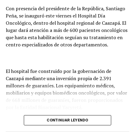
Con presencia del presidente de la República, Santiago
Peña, se inauguró este viernes el Hospital Día
Oncológico, dentro del hospital regional de Caazapá. El
lugar dará atención a más de 600 pacientes oncológicos
que hasta esta habilitación seguían su tratamiento en
centro especializados de otros departamentos.
El hospital fue construido por la gobernación de
Caazapá mediante una inversión propia de 2.391
millones de guaraníes. Los equipamiento médicos,
mobiliarios y equipos biomédicos oncológicos, por valor
de 668 millones de guaraníes, fueron proporcionados
por la Entidad Binacional Yacyretá.
Así también, el Gobierno Nacional, a través del
CONTINUAR LEYENDO
Ministerio de Salud Pública, se encargó de la