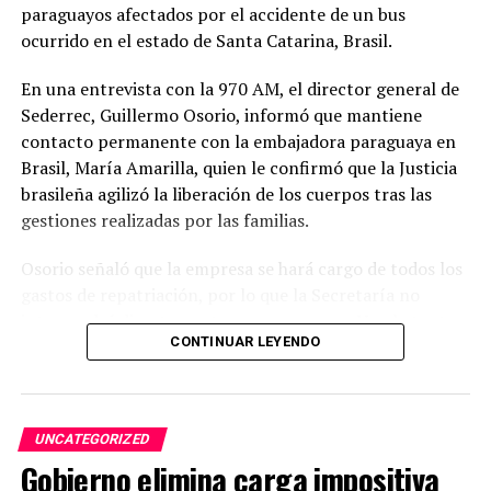
paraguayos afectados por el accidente de un bus
investigadores, familias y al público en general, quienes
ocurrido en el estado de Santa Catarina, Brasil.
podrán formar parte de esta experiencia que propone
descubrir el universo desde una perspectiva cercana,
En una entrevista con la 970 AM, el director general de
participativa y enriquecedora.
Sederrec, Guillermo Osorio, informó que mantiene
contacto permanente con la embajadora paraguaya en
TEMAS RELACIONADOS:
Brasil, María Amarilla, quien le confirmó que la Justicia
INVITAN A JORNADA ASTRONÓMICA GRATUITA EN CIUDAD DEL
ESTE
brasileña agilizó la liberación de los cuerpos tras las
PORTADA
gestiones realizadas por las familias.
ARRIBA SIGUIENTE
Paraguay integra foro regional para hacer frente a la
Osorio señaló que la empresa se hará cargo de todos los
resistencia antimicrobiana
gastos de repatriación, por lo que la Secretaría no
intervendrá directamente en ese proceso. No obstante,
NO SE PIERDA
CONTINUAR LEYENDO
aseguró que la institución seguirá acompañando y
MOPC libera el cobro del peaje en todos sus puestos
para facilitar los viajes
gestionando cualquier asistencia necesaria hasta que
todos los connacionales regresen al país.
UNCATEGORIZED
Asimismo, indicó que 48 pasajeros que ya recibieron el
Gobierno elimina carga impositiva
alta médica retornarán este jueves en un bus, luego de