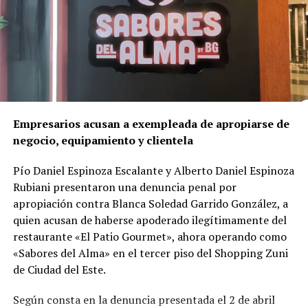
sufrió heridas físicas.
Un crimen ligado al corazón del negocio
A diferencia de lo que podría parecer un hecho aislado,
la investigación reveló que el asesinato
está
directamente vinculado al negocio mismo de la red
de franquicias
.
Empresarios acusan a exempleada de apropiarse de
negocio, equipamiento y clientela
Según el delegado
Luis Gustavo Timossi
, responsable
del caso, Gomes habría reaccionado al temor de perder
Pío Daniel Espinoza Escalante y Alberto Daniel Espinoza
el control de la red, sumado a divergencias por la
Rubiani presentaron una denuncia penal por
apertura de una
clínica odontológica competidora
—
apropiación contra Blanca Soledad Garrido González, a
llamada Vitadent— que la propia víctima estaba
quien acusan de haberse apoderado ilegítimamente del
estructurando con una inversión cercana a R$ 800 mil.
restaurante «El Patio Gourmet», ahora operando como
«Sabores del Alma» en el tercer piso del Shopping Zuni
Las pruebas
de Ciudad del Este.
Durante cuatro años de trabajo investigativo, la Policía
Según consta en la denuncia presentada el 2 de abril