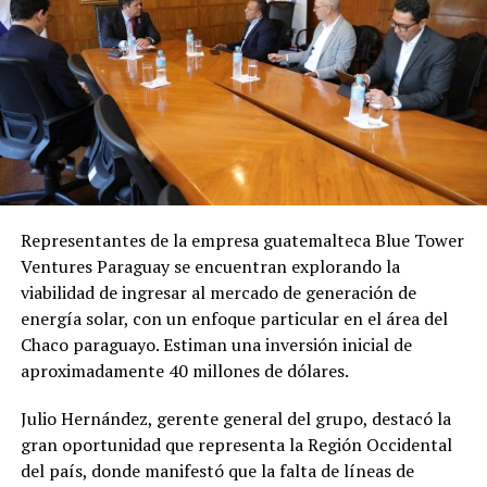
de locación.
criminales, y que en realidad fue víctima de extorsión
por parte de criminales que buscaban ganancias
Según manifestaciones de los denunciantes, intentaron
económicas.
evitar la denuncia penal recurriendo primero a la
Oficina de Mediación del Poder Judicial, solicitando que
Próximos pasos
se citara a Garrido para buscar un acuerdo comercial.
Durante la audiencia convocada, Garrido no asistió
De prosperar la acusación, el empresario podría
personalmente, sino que fue representada por el
enfrentar una pena de
12 a 30 años de prisión
por
abogado Milner Benítez, quien presentó dos copias
homicidio calificado.
Representantes de la empresa guatemalteca Blue Tower
autenticadas de facturas de la empresa «Green Castle»
Ventures Paraguay se encuentran explorando la
por valores de 18.500.000 y 10.400.000 guaraníes
viabilidad de ingresar al mercado de generación de
respectivamente, sosteniendo que la señora Garrido
energía solar, con un enfoque particular en el área del
había pagado por todos los equipamientos e
Chaco paraguayo. Estiman una inversión inicial de
infraestructura del comedor.
aproximadamente 40 millones de dólares.
Los denunciantes afirman categóricamente que estas
Julio Hernández, gerente general del grupo, destacó la
son facturas habían sido «anuladas por su titular» y que
gran oportunidad que representa la Región Occidental
«son de contenido falso», presuntamente completadas
del país, donde manifestó que la falta de líneas de
por la Lic. Rosalba Garay, contadora que actualmente