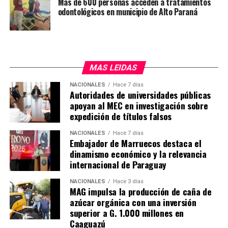
Más de 600 personas acceden a tratamientos
odontológicos en municipio de Alto Paraná
dispuesta a realizar en el país, Hernández explicó que
dependerá del tamaño de la planta solar, estimando una
inversión inicial de USD 40 millones.
MAS LEIDAS
NACIONALES
Hace 7 días
Autoridades de universidades públicas
apoyan al MEC en investigación sobre
expedición de títulos falsos
NACIONALES
Hace 7 días
Embajador de Marruecos destaca el
dinamismo económico y la relevancia
internacional de Paraguay
NACIONALES
Hace 3 días
MAG impulsa la producción de caña de
azúcar orgánica con una inversión
superior a G. 1.000 millones en
Caaguazú