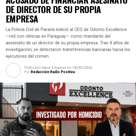
DE DIRECTOR DE SU PROPIA
disculpó por su mala acción. Igualmente, el joven estuvo
privado de su libertad desde el año 2014.
EMPRESA
Con la pena impuesta por el Tribunal de Sentencias, su
La Policía Civil de Paraná indició al CEO de Odonto Excellence
defensa ya puede recurrir por la libertad condicional
—red con clínicas en Paraguay— como mandante del
para el joven, que aseguró a los magistrados haber
asesinato de un director de su propia empresa. Tras 4 años de
aprendido la lección y que va a reencausar su vida.
investigación, se detectaron transferencias bancarias hacia los
ejecutores del crimen.
TEMAS RELACIONADOS:
Publicado
Hace 3 meses
en
18/05/2026
Por
Redacción Radio Positiva
ARRIBA SIGUIENTE
Premian a joven que entregó su título a su padre en
agradecimiento a su sacrificio, con un contrato en
Fiscalía
NO SE PIERDA
Niños de «Las Tías» se solidarizarán con pequeños
carenciados