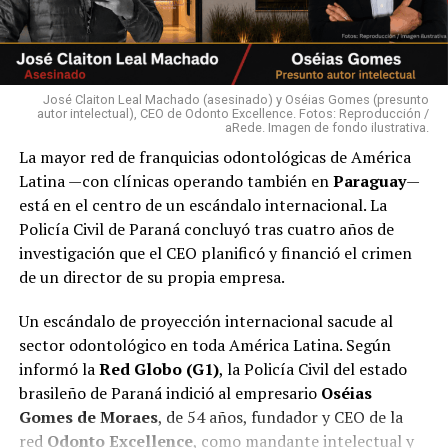
José Claiton Leal Machado (asesinado) y Oséias Gomes (presunto
autor intelectual), CEO de Odonto Excellence. Fotos: Reproducción /
aRede. Imagen de fondo ilustrativa.
La mayor red de franquicias odontológicas de América
Latina —con clínicas operando también en
Paraguay
—
está en el centro de un escándalo internacional. La
Policía Civil de Paraná concluyó tras cuatro años de
investigación que el CEO planificó y financió el crimen
de un director de su propia empresa.
Un escándalo de proyección internacional sacude al
sector odontológico en toda América Latina. Según
informó la
Red Globo (G1)
, la Policía Civil del estado
brasileño de Paraná indició al empresario
Oséias
Gomes de Moraes
, de 54 años, fundador y CEO de la
red
Odonto Excellence
, como mandante intelectual y