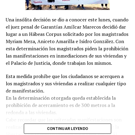
Una insólita decisión se dio a conocer este lunes, cuando
el juez penal de Garantías Amílcar Marecos decidió dar
lugar a un Hábeas Corpus solicitado por los magistrados
Myriam Meza, Aniceto Amarilla e Isidro González. Con
esta determinación los magistrados piden la prohibición
las manifestaciones en inmediaciones de sus viviendas y
el Palacio de Justicia, donde trabajan los mismos.
Esta medida prohíbe que los ciudadanos se acerquen a
los magistrados y sus viviendas a realizar cualquier tipo
de manifestación.
En la determinación otorgada queda establecida la
prohibición de acercamiento es de 300 metros a la
redonda a las viviendas.
Cabe recordar que las reiteradas manifestaciones son
realizadas tras la decisión del Tribunal de otorgar la
CONTINUAR LEYENDO
libertad a un supuesto violador hace unos meses. El