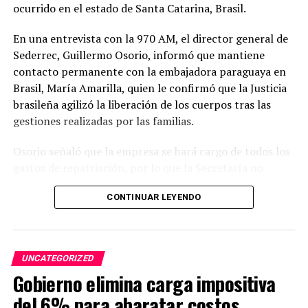
ocurrido en el estado de Santa Catarina, Brasil.
En una entrevista con la 970 AM, el director general de
Sederrec, Guillermo Osorio, informó que mantiene
contacto permanente con la embajadora paraguaya en
Brasil, María Amarilla, quien le confirmó que la Justicia
brasileña agilizó la liberación de los cuerpos tras las
gestiones realizadas por las familias.
Osorio señaló que la empresa se hará cargo de todos los
gastos de repatriación, por lo que la Secretaría no
intervendrá directamente en ese proceso. No obstante,
CONTINUAR LEYENDO
aseguró que la institución seguirá acompañando y
gestionando cualquier asistencia necesaria hasta que
todos los connacionales regresen al país.
UNCATEGORIZED
Asimismo, indicó que 48 pasajeros que ya recibieron el
Gobierno elimina carga impositiva
alta médica retornarán este jueves en un bus, luego de
que el viaje previsto para el miércoles fuera postergado.
del 6% para abaratar costos