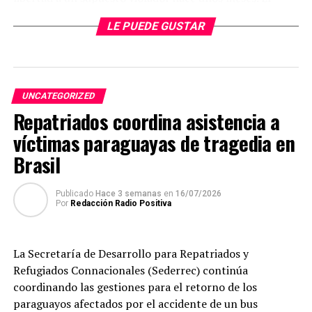
mismo sería un ex personal policial y la víctima sería su
LE PUEDE GUSTAR
hijastra de 16 años.
TEMAS RELACIONADOS:
JUECES
LIBERTAD
MYRYAN MEZA
VIOLADOR
UNCATEGORIZED
ARRIBA SIGUIENTE
Repatriados coordina asistencia a
RANAS INVADEN ESCUELA DE PRESIDENTE FRANCO
DOCENTES ESTÁN PREOCUPADOS
víctimas paraguayas de tragedia en
Brasil
NO SE PIERDA
DESALOJAN A UNAS 350 FAMILIAS DEL ASENTAMIENTO LOS
ABUELOS
Publicado
Hace 3 semanas
en
16/07/2026
Por
Redacción Radio Positiva
La Secretaría de Desarrollo para Repatriados y
Refugiados Connacionales (Sederrec) continúa
coordinando las gestiones para el retorno de los
paraguayos afectados por el accidente de un bus