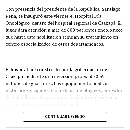
Con presencia del presidente de la República, Santiago
Peña, se inauguró este viernes el Hospital Día
Oncológico, dentro del hospital regional de Caazapá. El
lugar dará atención a más de 600 pacientes oncológicos
que hasta esta habilitación seguían su tratamiento en
centro especializados de otros departamentos.
El hospital fue construido por la gobernación de
Caazapá mediante una inversión propia de 2.391
millones de guaraníes. Los equipamiento médicos,
mobiliarios y equipos biomédicos oncológicos, por valor
de 668 millones de guaraníes, fueron proporcionados
por la Entidad Binacional Yacyretá.
Así también, el Gobierno Nacional, a través del
CONTINUAR LEYENDO
Ministerio de Salud Pública, se encargó de la