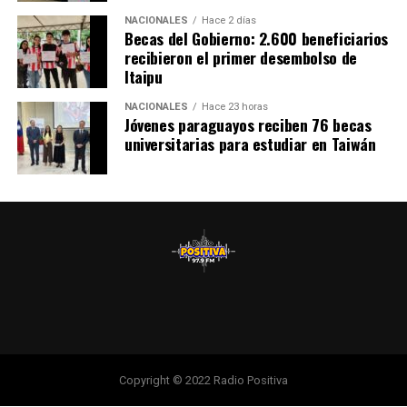
guaraníes por parte de la Entidad Binacional Yacyretá.
NACIONALES
Hace 2 días
Becas del Gobierno: 2.600 beneficiarios
recibieron el primer desembolso de
Itaipu
NACIONALES
Hace 23 horas
Jóvenes paraguayos reciben 76 becas
universitarias para estudiar en Taiwán
Copyright © 2022 Radio Positiva