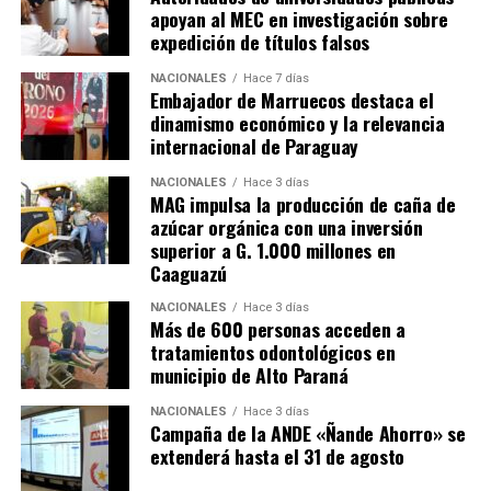
apoyan al MEC en investigación sobre
atender a más de 50 pacientes por día.
expedición de títulos falsos
El Hospital Día inaugurado en Caazapá en el número 15
NACIONALES
Hace 7 días
que habilita el actual gobierno. En ese sentido, el
Embajador de Marruecos destaca el
dinamismo económico y la relevancia
presidente de la República, Santiago Peña, destacó que
internacional de Paraguay
bajo su adminitración el presupuesto del Instituto
Nacional del Cáncer creció más de tres veces y que
NACIONALES
Hace 3 días
actualmente se está haciendo una inversión en
MAG impulsa la producción de caña de
azúcar orgánica con una inversión
infraestructura como nunca antes.
superior a G. 1.000 millones en
Caaguazú
Anunció también que su gobierno seguirá invirtiendo
para que todos los pacientes tengan la mejor atención.
NACIONALES
Hace 3 días
Más de 600 personas acceden a
tratamientos odontológicos en
Por su parte, El gobernador de Caazapá, Cristian Acosta,
municipio de Alto Paraná
afirmó que la habilitación de este hospital especializado
es «un sueño que se está cumpliendo» y anunció que
NACIONALES
Hace 3 días
próximamente se prevé habilitar también un centro
Campaña de la ANDE «Ñande Ahorro» se
extenderá hasta el 31 de agosto
nefrológico, que actualmente se está construyendo
mediante una inversión de más de 3.000 millones de