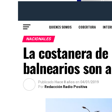
QUIENES SOMOS
COBERTURA
INTER
NACIONALES
La costanera de
balnearios son a
Publicado
Hace 8 años
en
04/01/2019
Por
Redacción Radio Positiva