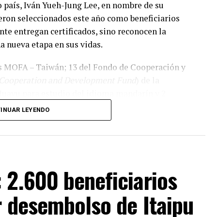
 país, Iván Yueh-Jung Lee, en nombre de su
ueron seleccionados este año como beneficiarios
nte entregan certificados, sino reconocen la
a nueva etapa en sus vidas.
s MOFA – Taiwán; 13 del Fondo de Cooperación y
 Cooperation and Development Fund
) de la
Huayu para estudio del idioma mandarín y 2
 con los que totalizan 76 becas.
INUAR LEYENDO
guirá un camino diferente, pero todos tendrán la
buena educación de alta calidad y vivir una
 2.600 beneficiarios
os pilares de la amistad entre
r desembolso de Itaipu
Taiwán), aseveró que la cooperación educativa