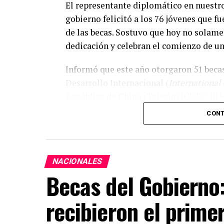
El representante diplomático en nuestro
gobierno felicitó a los 76 jóvenes que f
de las becas. Sostuvo que hoy no solame
dedicación y celebran el comienzo de un
Informó que este año otorgaron 51 beca
Desarrollo Internacional (
International
República de China (Taiwán (ICDF); 10 
becas de Maestría en Ciencias Policiales,
CONT
Expresó que cada uno de los becarios se
oportunidad de conocer Taiwán, recibir 
experiencia que transformará sus vidas.
NACIONALES
Becas del Gobierno:
Cooperación educativa, uno de l
Paraguay y Taiwán
recibieron el prime
El embajador de la República de China (