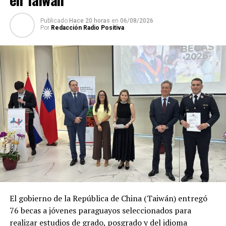
Condenan a un hombre por no impedir el suicidio de su
esposa
Publicado
Hace 20 horas
en
06/08/2026
Por
Redacción Radio Positiva
El gobierno de la República de China (Taiwán) entregó
76 becas a jóvenes paraguayos seleccionados para
realizar estudios de grado, posgrado y del idioma