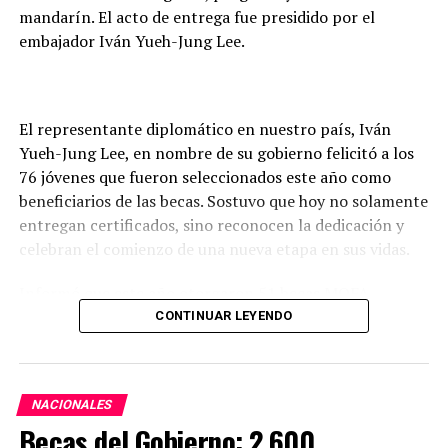
mandarín. El acto de entrega fue presidido por el
embajador Iván Yueh-Jung Lee.
El representante diplomático en nuestro país, Iván
Yueh-Jung Lee, en nombre de su gobierno felicitó a los
76 jóvenes que fueron seleccionados este año como
beneficiarios de las becas. Sostuvo que hoy no solamente
entregan certificados, sino reconocen la dedicación y
celebran el comienzo de una nueva etapa en sus vidas.
Informó que este año otorgaron 51 becas MOFA –
Taiwán; 13 del Fondo de Cooperación y Desarrollo
CONTINUAR LEYENDO
Internacional (
International Cooperation and
Development Fund
) de la República de China (Taiwán
(ICDF); 10 Huayu para estudio del idioma mandarín y 2
NACIONALES
becas de Maestría en Ciencias Policiales, con los que
Becas del Gobierno: 2.600
totalizan 76 becas.