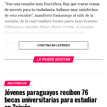
“Fue una reunión muy fructífera. Hay que tratar temas
de interés para la ciudadanía. Salimos muy satisfechos
de esta reunión”, manifestó Samaniego al salir de la
reunión, de la cual también formó parte Juan Ernesto
Villamayor, senador Silvio «Beto» Ovelar, el senador
liberal Blas Lanzoni y el diputado Carlos Rejala.
Igualmente informó que en el orden del día de la
CONTINUAR LEYENDO
próxima sesión de la Cámara Alta no fue incluido el
tema del juramento de Nicanor Duarte Frutos y evitó
LE PUEDE GUSTAR
profundizar el caso. “Hoy hubo reunión de mesa
directiva y no está estipulado el tema juramento”,
expresó, al tiempo de eludir las preguntas sobre el caso.
NACIONALES
TEMAS RELACIONADOS:
Jóvenes paraguayos reciben 76
ARRIBA SIGUIENTE
Esperan rescatar a los últimos niños atrapados
becas universitarias para estudiar
en Taiwán
NO SE PIERDA