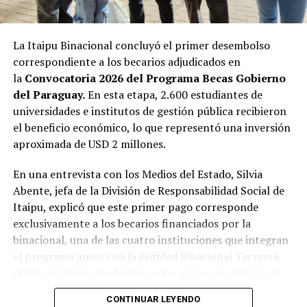
y la cooperación, y ustedes serán una nueva generación
protagonista de esta historia”, aseveró.
La Itaipu Binacional concluyó el primer desembolso
A su vez, Patricia Frutos, en representación del
correspondiente a los becarios adjudicados en
Ministerio de Relaciones Exteriores de Paraguay, sostuvo
la
Convocatoria 2026 del Programa Becas Gobierno
que esta iniciativa es uno de los puntos más valiosos de
del Paraguay.
En esta etapa, 2.600 estudiantes de
cooperación entre Paraguay y la República de China
universidades e institutos de gestión pública recibieron
(Taiwán), que está construida sobre la confianza mutua,
el beneficio económico, lo que representó una inversión
el respeto recíproco y una visión compartida sobre el
aproximada de USD 2 millones.
desarrollo.
En una entrevista con los Medios del Estado, Silvia
Manifestó que a lo largo de estas décadas, ambos países
Abente, jefa de la División de Responsabilidad Social de
demostraron una relación que se fortalece cuando
Itaipu, explicó que este primer pago corresponde
genera oportunidades concretas para sus ciudadanos y
exclusivamente a los becarios financiados por la
las becas constituyen uno de los mejores ejemplos de
binacional, una de las cuatro instituciones que integran
este compromiso.
el programa junto con la Entidad Binacional Yacyretá
(EBY), el Ministerio de Educación y Ciencias (MEC) y la
«Esta forma de cooperación, cuyo impacto trasciende
Secretaría Nacional de la Juventud (SNJ).
generaciones, invierte en las personas.Cada uno de
CONTINUAR LEYENDO