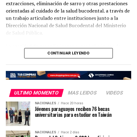
extracciones, eliminación de sarro y otras prestaciones
orientadas al cuidado de la salud bucodental. a través de
un trabajo articulado entre instituciones junto a la
Dirección Nacional de Salud Bucodental del Ministerio
de Salud Pública.
La cantidad de procedimientos superó el número de
pacientes atendidos debido a que, en numerosos casos,
CONTINUAR LEYENDO
una misma persona recibió más de un tratamiento, de
acuerdo con sus necesidades odontológicas.
La jornada de atención permitió que personas de
distintos grupos de edad recibieran atención profesional
ULTIMO MOMENTO
MAS LEIDOS
VIDEOS
en el cuidado de la salud bucodental.
NACIONALES
Hace 20 horas
Jóvenes paraguayos reciben 76 becas
Esta iniciativa fue posible mediante el trabajo articulado
universitarias para estudiar en Taiwán
entre la Dirección Nacional de Salud Bucodental del
Ministerio de Salud Pública con profesionales del Centro
de Salud de Juan E. O’Leary de la Décima Región
NACIONALES
Hace 2 días