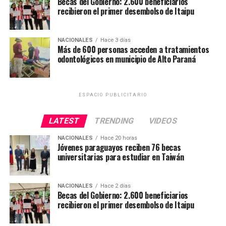
Becas del Gobierno: 2.600 beneficiarios
Sanitaria – Alto Paraná, la Universidad de Valencia
recibieron el primer desembolso de Itaipu
(España), Uninorte y la Municipalidad de Juan E. O’Leary,
instituciones que unieron esfuerzos para acercar
prestaciones odontológicas a la población.
NACIONALES
Hace 3 días
Más de 600 personas acceden a tratamientos
odontológicos en municipio de Alto Paraná
ESPACIO PUBLICITARIO
LATEST
TRENDING
VIDEOS
NACIONALES
Hace 20 horas
Jóvenes paraguayos reciben 76 becas
universitarias para estudiar en Taiwán
NACIONALES
Hace 2 días
Becas del Gobierno: 2.600 beneficiarios
recibieron el primer desembolso de Itaipu