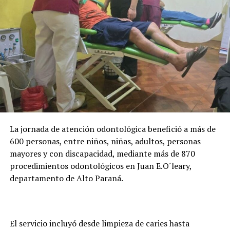
permanencia en la carrera, mantener un promedio
mínimo de 3 y cumplir con la regularidad académica
para conservar la beca.
Abente destacó que Itaipu destina alrededor de USD 26
millones anuales al programa y actualmente acompaña
la formación de casi 24.000 becarios activos. Además,
adelantó que la entidad trabaja en una plataforma
digital para facilitar la presentación de documentos y
evitar que los estudiantes deban trasladarse hasta
La jornada de atención odontológica benefició a más de
Asunción o Ciudad del Este para realizar los trámites.
600 personas, entre niños, niñas, adultos, personas
mayores y con discapacidad, mediante más de 870
procedimientos odontológicos en Juan E.O´leary,
departamento de Alto Paraná.
El servicio incluyó desde limpieza de caries hasta