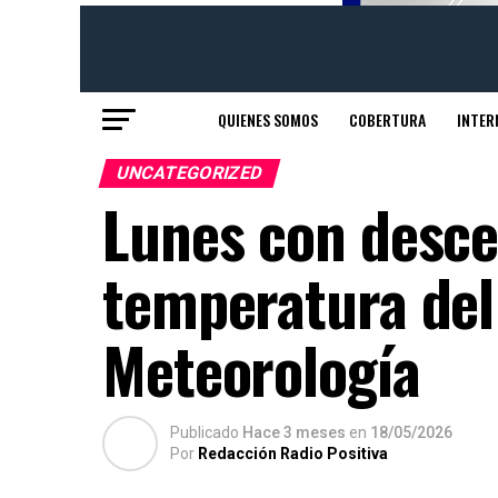
QUIENES SOMOS
COBERTURA
INTER
UNCATEGORIZED
Lunes con desce
temperatura del
Meteorología
Publicado
Hace 3 meses
en
18/05/2026
Por
Redacción Radio Positiva