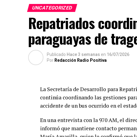
UNCATEGORIZED
Repatriados coordin
paraguayas de trage
Publicado
Hace 3 semanas
en
16/07/2026
Por
Redacción Radio Positiva
La Secretaría de Desarrollo para Repat
continúa coordinando las gestiones para
accidente de un bus ocurrido en el estad
En una entrevista con la 970 AM, el dire
informó que mantiene contacto permane
María Amarilla, quien le confirmó que la 