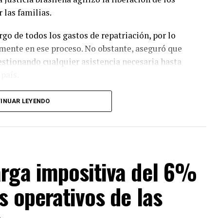
 las familias.
go de todos los gastos de repatriación, por lo
amente en ese proceso. No obstante, aseguró que
stionando cualquier asistencia necesaria hasta
país.
a recibieron el alta médica retornarán este
INUAR LEYENDO
previsto para el miércoles fuera postergado.
 en observación médica.
as fatales, explicó que el traslado dependerá de
 y administrativos en Brasil y que
arga impositiva del 6%
empresa funeraria correspondiente.
s operativos de las
ue, en casos de fallecimiento de paraguayos en el
ón se inicia a pedido de un familiar, quien debe