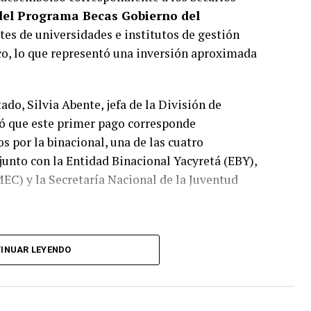
del Programa Becas Gobierno del
tes de universidades e institutos de gestión
co, lo que representó una inversión aproximada
ado, Silvia Abente, jefa de la División de
có que este primer pago corresponde
s por la binacional, una de las cuatro
junto con la Entidad Binacional Yacyretá (EBY),
MEC) y la Secretaría Nacional de la Juventud
ste año cerca de 7.600 becas a nivel nacional, de
el total de beneficiarios de la binacional, 2.600
INUAR LEYENDO
blicas y reciben los desembolsos de manera