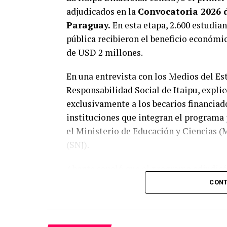
adjudicados en la
Convocatoria 2026 
Paraguay.
En esta etapa, 2.600 estudian
pública recibieron el beneficio económi
de USD 2 millones.
En una entrevista con los Medios del Est
Responsabilidad Social de Itaipu, expli
exclusivamente a los becarios financiado
instituciones que integran el programa 
el Ministerio de Educación y Ciencias (
(SNJ).
Abente señaló que el programa adjudicó e
las cuales 6.733 corresponden a Itaipu. D
CONT
cursan sus estudios en instituciones pú
directa.