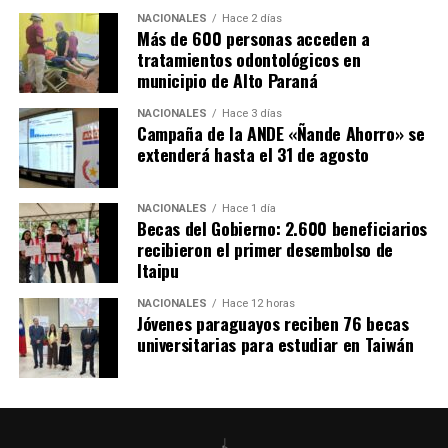
para que todos los pacientes tengan la mejor atención.
NACIONALES
Hace 2 días
Más de 600 personas acceden a
tratamientos odontológicos en
Por su parte, El gobernador de Caazapá, Cristian Acosta,
municipio de Alto Paraná
afirmó que la habilitación de este hospital especializado
es «un sueño que se está cumpliendo» y anunció que
NACIONALES
Hace 3 días
próximamente se prevé habilitar también un centro
Campaña de la ANDE «Ñande Ahorro» se
extenderá hasta el 31 de agosto
nefrológico, que actualmente se está construyendo
mediante una inversión de más de 3.000 millones de
guaraníes por parte de la Entidad Binacional Yacyretá.
NACIONALES
Hace 1 día
Becas del Gobierno: 2.600 beneficiarios
recibieron el primer desembolso de
Itaipu
NACIONALES
Hace 12 horas
Jóvenes paraguayos reciben 76 becas
universitarias para estudiar en Taiwán