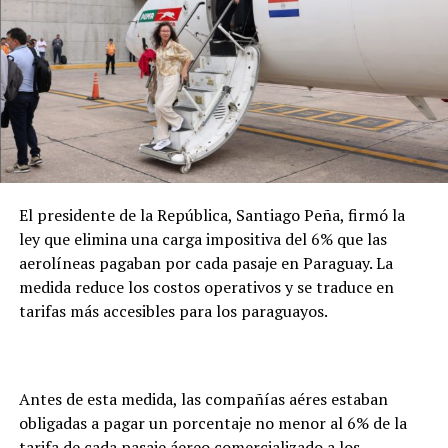
intervención de la institución se inicia a pedido de un
familiar, quien debe presentar la solicitud para la
apertura de un expediente. Desde ese momento, se
coordina con el consulado paraguayo la verificación del
fallecimiento, la obtención del certificado de defunción
y las gestiones necesarias para la repatriación. En este
caso, precisó que el seguro de la empresa cubrirá
íntegramente los costos del proceso.
El presidente de la República, Santiago Peña, firmó la
ley que elimina una carga impositiva del 6% que las
aerolíneas pagaban por cada pasaje en Paraguay. La
medida reduce los costos operativos y se traduce en
tarifas más accesibles para los paraguayos.
Antes de esta medida, las compañías aéres estaban
obligadas a pagar un porcentaje no menor al 6% de la
tarifa de cada pasaje áereo comercializado a los