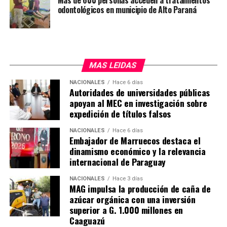
Más de 600 personas acceden a tratamientos
pacientes oncológicos de Caazapá puedan ser
odontológicos en municipio de Alto Paraná
trasladados para seguir su tratamiento en el nuevo
hospital. «Con esto le decimos a los pacientes
oncológicos que no están solos», dijo la ministra.
MAS LEIDAS
El nuevo hospital cuenta con 10 sillones para el
tratamiento de quimioterapia, que estarán operativas de
NACIONALES
Hace 6 días
Autoridades de universidades públicas
lunes a viernes, de 7 de la mañana a 7 de la tarde, para
apoyan al MEC en investigación sobre
atender a más de 50 pacientes por día.
expedición de títulos falsos
El Hospital Día inaugurado en Caazapá en el número 15
NACIONALES
Hace 6 días
que habilita el actual gobierno. En ese sentido, el
Embajador de Marruecos destaca el
dinamismo económico y la relevancia
presidente de la República, Santiago Peña, destacó que
internacional de Paraguay
bajo su adminitración el presupuesto del Instituto
Nacional del Cáncer creció más de tres veces y que
NACIONALES
Hace 3 días
actualmente se está haciendo una inversión en
MAG impulsa la producción de caña de
azúcar orgánica con una inversión
infraestructura como nunca antes.
superior a G. 1.000 millones en
Caaguazú
Anunció también que su gobierno seguirá invirtiendo