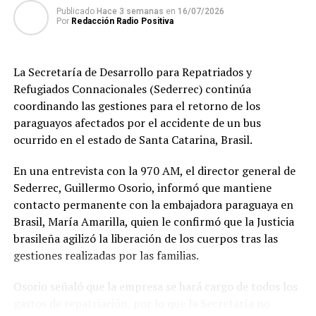
TEMAS RELACIONADOS:
Publicado
Hace 3 semanas
en
16/07/2026
METEOROLOGÍA ANUNCIA TORMENTAS ELÉCTRICAS PARA ESTE
Por
Redacción Radio Positiva
MARTES
PORTADA
ARRIBA SIGUIENTE
La Secretaría de Desarrollo para Repatriados y
Delincuentes abandonan vehículo tras robo y toma de
Refugiados Connacionales (Sederrec) continúa
rehén
coordinando las gestiones para el retorno de los
NO SE PIERDA
paraguayos afectados por el accidente de un bus
Asaltan y toman de rehén a una familia en Minga Guazú
ocurrido en el estado de Santa Catarina, Brasil.
En una entrevista con la 970 AM, el director general de
Sederrec, Guillermo Osorio, informó que mantiene
contacto permanente con la embajadora paraguaya en
Brasil, María Amarilla, quien le confirmó que la Justicia
brasileña agilizó la liberación de los cuerpos tras las
gestiones realizadas por las familias.
Osorio señaló que la empresa se hará cargo de todos los
gastos de repatriación, por lo que la Secretaría no