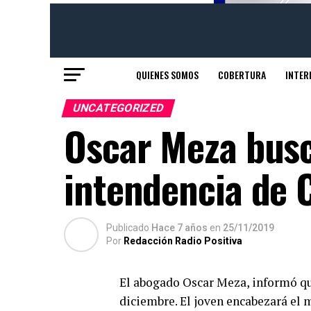
QUIENES SOMOS
COBERTURA
INTER
UNCATEGORIZED
Oscar Meza busca
intendencia de 
Publicado
Hace 7 años
en
25/11/2019
Por
Redacción Radio Positiva
El abogado Oscar Meza, informó que
diciembre. El joven encabezará el