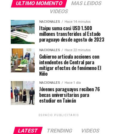
ULTIMO MOMENTO
MAS LEIDOS
VIDEOS
NACIONALES
Hace 14 minutos
Itaipu suma casi USD 1.500
millones transferidos al Estado
paraguayo desde agosto de 2023
NACIONALES
Hace 22 minutos
Gobierno articula acciones con
intendentes de Central para
mitigar efectos de fenómeno El
Niño
NACIONALES
Hace 1 día
Jóvenes paraguayos reciben 76
becas universitarias para
estudiar en Taiwán
ESPACIO PUBLICITARIO
LATEST
TRENDING
VIDEOS