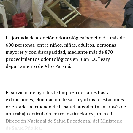
millones anuales al programa y actualmente acompaña
la formación de casi 24.000 becarios activos. Además,
adelantó que la entidad trabaja en una plataforma
digital para facilitar la presentación de documentos y
evitar que los estudiantes deban trasladarse hasta
La jornada de atención odontológica benefició a más de
Asunción o Ciudad del Este para realizar los trámites.
600 personas, entre niños, niñas, adultos, personas
mayores y con discapacidad, mediante más de 870
procedimientos odontológicos en Juan E.O´leary,
departamento de Alto Paraná.
El servicio incluyó desde limpieza de caries hasta
extracciones, eliminación de sarro y otras prestaciones
orientadas al cuidado de la salud bucodental. a través de
un trabajo articulado entre instituciones junto a la
Dirección Nacional de Salud Bucodental del Ministerio
de Salud Pública.