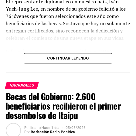
El representante diplomático en nuestro país, Iván
Yueh-Jung Lee, en nombre de su gobierno felicitó a los
76 jóvenes que fueron seleccionados este año como
beneficiarios de las becas. Sostuvo que hoy no solamente
entregan certificados, sino reconocen la dedicación y
celebran el comienzo de una nueva etapa en sus vidas.
Informó que este año otorgaron 51 becas MOFA –
Taiwán; 13 del Fondo de Cooperación y Desarrollo
CONTINUAR LEYENDO
Internacional (
International Cooperation and
Development Fund
) de la República de China (Taiwán
(ICDF); 10 Huayu para estudio del idioma mandarín y 2
NACIONALES
becas de Maestría en Ciencias Policiales, con los que
Becas del Gobierno: 2.600
totalizan 76 becas.
beneficiarios recibieron el primer
Expresó que cada uno de los becarios seguirá un camino
desembolso de Itaipu
diferente, pero todos tendrán la oportunidad de
conocer Taiwán, recibir buena educación de alta calidad
Publicado
Hace 1 día
en
05/08/2026
y vivir una experiencia que transformará sus vidas.
Por
Redacción Radio Positiva