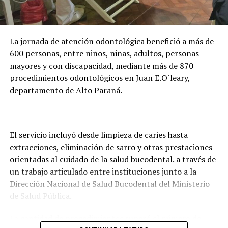
adelantó que la entidad trabaja en una plataforma
digital para facilitar la presentación de documentos y
evitar que los estudiantes deban trasladarse hasta
La jornada de atención odontológica benefició a más de
Asunción o Ciudad del Este para realizar los trámites.
600 personas, entre niños, niñas, adultos, personas
mayores y con discapacidad, mediante más de 870
procedimientos odontológicos en Juan E.O´leary,
departamento de Alto Paraná.
El servicio incluyó desde limpieza de caries hasta
extracciones, eliminación de sarro y otras prestaciones
orientadas al cuidado de la salud bucodental. a través de
un trabajo articulado entre instituciones junto a la
Dirección Nacional de Salud Bucodental del Ministerio
de Salud Pública.
La cantidad de procedimientos superó el número de