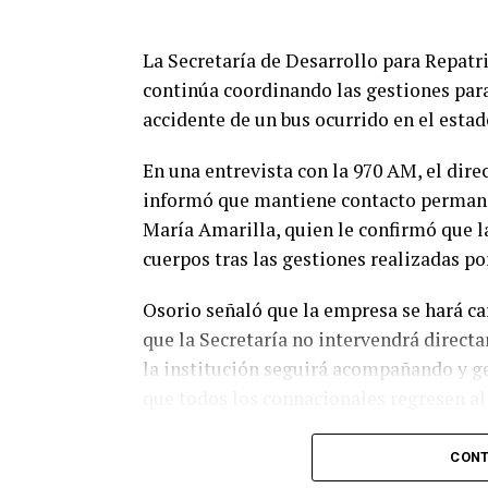
La Secretaría de Desarrollo para Repat
continúa coordinando las gestiones para
accidente de un bus ocurrido en el estad
En una entrevista con la 970 AM, el dire
informó que mantiene contacto permane
María Amarilla, quien le confirmó que la 
cuerpos tras las gestiones realizadas por
Osorio señaló que la empresa se hará car
que la Secretaría no intervendrá direct
la institución seguirá acompañando y ge
que todos los connacionales regresen al 
Asimismo, indicó que 48 pasajeros que y
CONT
jueves en un bus, luego de que el viaje 