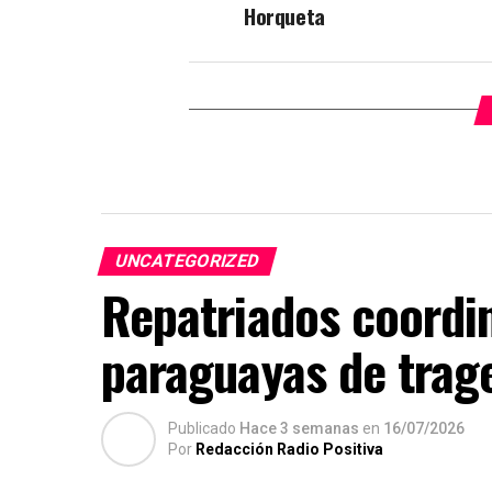
Horqueta
UNCATEGORIZED
Repatriados coordin
paraguayas de trage
Publicado
Hace 3 semanas
en
16/07/2026
Por
Redacción Radio Positiva