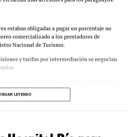
es estaban obligadas a pagar un porcentaje no
 áereo comercializado a los prestadores de
egistro Nacional de Turismo.
siones y tarifas por intermediación se negocian
encias.
costos operativos de las aerolíneas, estimular la
uencia, reducir el precio final de los pasajes
INUAR LEYENDO
que, de esta manera, el Gobierno del Paraguay
ompatriotas puedan conectarse con más destinos