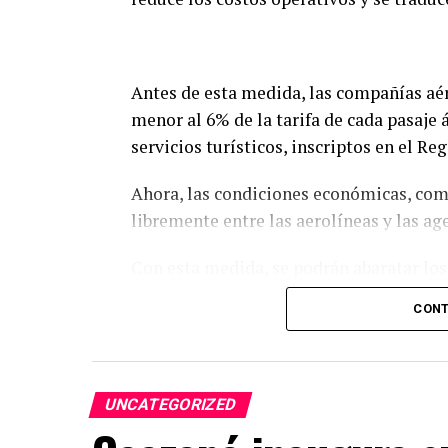
Antes de esta medida, las compañías aér
menor al 6% de la tarifa de cada pasaje
servicios turísticos, inscriptos en el R
Ahora, las condiciones económicas, comi
libremente entre las aerolíneas y las ag
Con esta medida, se podrán abaratar los 
llegada de nuevas compañías y, en consec
CONT
para los viajeros.
La Presidencia de la República resaltó 
sigue abriendo puertas para que más c
UNCATEGORIZED
del mundo.