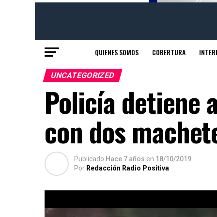
QUIENES SOMOS
COBERTURA
INTER
UNCATEGORIZED
Policía detiene
con dos machet
Publicado
Hace 7 años
en
18/10/2019
Por
Redacción Radio Positiva