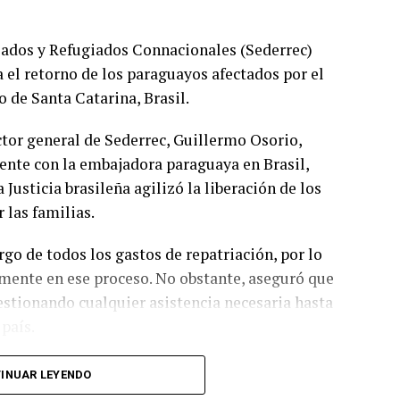
riados y Refugiados Connacionales (Sederrec)
 el retorno de los paraguayos afectados por el
o de Santa Catarina, Brasil.
ctor general de Sederrec, Guillermo Osorio,
nte con la embajadora paraguaya en Brasil,
Justicia brasileña agilizó la liberación de los
 las familias.
go de todos los gastos de repatriación, por lo
amente en ese proceso. No obstante, aseguró que
stionando cualquier asistencia necesaria hasta
país.
a recibieron el alta médica retornarán este
INUAR LEYENDO
previsto para el miércoles fuera postergado.