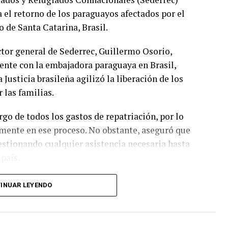
 el retorno de los paraguayos afectados por el
o de Santa Catarina, Brasil.
ctor general de Sederrec, Guillermo Osorio,
nte con la embajadora paraguaya en Brasil,
Justicia brasileña agilizó la liberación de los
 las familias.
go de todos los gastos de repatriación, por lo
amente en ese proceso. No obstante, aseguró que
stionando cualquier asistencia necesaria hasta
país.
a recibieron el alta médica retornarán este
INUAR LEYENDO
previsto para el miércoles fuera postergado.
 en observación médica.