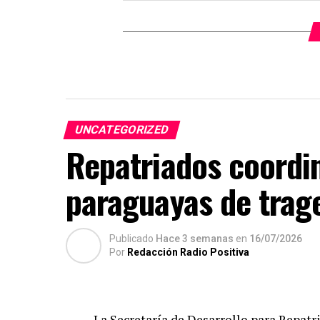
UNCATEGORIZED
Repatriados coordin
paraguayas de trage
Publicado
Hace 3 semanas
en
16/07/2026
Por
Redacción Radio Positiva
La Secretaría de Desarrollo para Repat