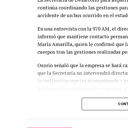
continúa coordinando las gestiones para
accidente de un bus ocurrido en el estad
En una entrevista con la 970 AM, el dire
informó que mantiene contacto permane
María Amarilla, quien le confirmó que la 
cuerpos tras las gestiones realizadas por
Osorio señaló que la empresa se hará car
que la Secretaría no intervendrá direct
la institución seguirá acompañando y ge
que todos los connacionales regresen al 
Asimismo, indicó que 48 pasajeros que y
CONT
jueves en un bus, luego de que el viaje 
Agregó que 18 personas permanecen aún