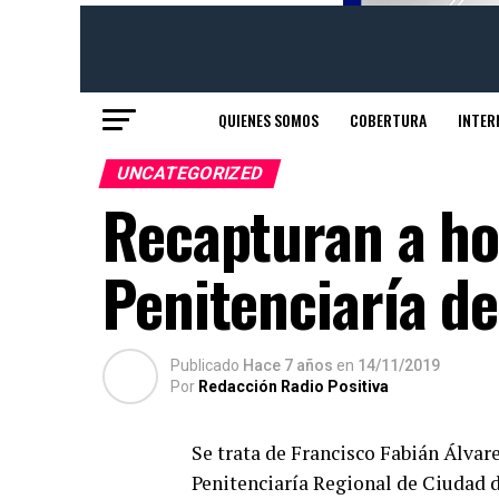
QUIENES SOMOS
COBERTURA
INTER
UNCATEGORIZED
Recapturan a ho
Penitenciaría d
Publicado
Hace 7 años
en
14/11/2019
Por
Redacción Radio Positiva
Se trata de Francisco Fabián Álvare
Penitenciaría Regional de Ciudad d