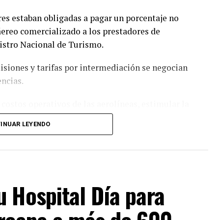
es estaban obligadas a pagar un porcentaje no
 áereo comercializado a los prestadores de
egistro Nacional de Turismo.
siones y tarifas por intermediación se negocian
encias.
costos operativos de las aerolíneas, estimular la
uencia, reducir el precio final de los pasajes
INUAR LEYENDO
que, de esta manera, el Gobierno del Paraguay
ompatriotas puedan conectarse con más destinos
 Hospital Día para