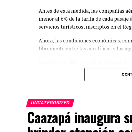
Antes de esta medida, las compañías aér
menor al 6% de la tarifa de cada pasaje
servicios turísticos, inscriptos en el R
Ahora, las condiciones económicas, comi
libremente entre las aerolíneas y las ag
Con esta medida, se podrán abaratar los 
llegada de nuevas compañías y, en consec
CONT
para los viajeros.
La Presidencia de la República resaltó 
sigue abriendo puertas para que más c
UNCATEGORIZED
del mundo.
Caazapá inaugura su