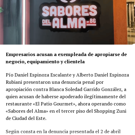
sufrió heridas físicas.
Un crimen ligado al corazón del negocio
A diferencia de lo que podría parecer un hecho aislado,
la investigación reveló que el asesinato
está
directamente vinculado al negocio mismo de la red
de franquicias
.
Empresarios acusan a exempleada de apropiarse de
negocio, equipamiento y clientela
Según el delegado
Luis Gustavo Timossi
, responsable
del caso, Gomes habría reaccionado al temor de perder
Pío Daniel Espinoza Escalante y Alberto Daniel Espinoza
el control de la red, sumado a divergencias por la
Rubiani presentaron una denuncia penal por
apertura de una
clínica odontológica competidora
—
apropiación contra Blanca Soledad Garrido González, a
llamada Vitadent— que la propia víctima estaba
quien acusan de haberse apoderado ilegítimamente del
estructurando con una inversión cercana a R$ 800 mil.
restaurante «El Patio Gourmet», ahora operando como
«Sabores del Alma» en el tercer piso del Shopping Zuni
Las pruebas
de Ciudad del Este.
Durante cuatro años de trabajo investigativo, la Policía
Según consta en la denuncia presentada el 2 de abril