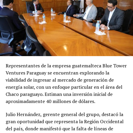
de locación.
criminales, y que en realidad fue víctima de extorsión
por parte de criminales que buscaban ganancias
Según manifestaciones de los denunciantes, intentaron
económicas.
evitar la denuncia penal recurriendo primero a la
Oficina de Mediación del Poder Judicial, solicitando que
Próximos pasos
se citara a Garrido para buscar un acuerdo comercial.
Durante la audiencia convocada, Garrido no asistió
De prosperar la acusación, el empresario podría
personalmente, sino que fue representada por el
enfrentar una pena de
12 a 30 años de prisión
por
abogado Milner Benítez, quien presentó dos copias
homicidio calificado.
Representantes de la empresa guatemalteca Blue Tower
autenticadas de facturas de la empresa «Green Castle»
Ventures Paraguay se encuentran explorando la
por valores de 18.500.000 y 10.400.000 guaraníes
viabilidad de ingresar al mercado de generación de
respectivamente, sosteniendo que la señora Garrido
energía solar, con un enfoque particular en el área del
había pagado por todos los equipamientos e
Chaco paraguayo. Estiman una inversión inicial de
infraestructura del comedor.
aproximadamente 40 millones de dólares.
Los denunciantes afirman categóricamente que estas
Julio Hernández, gerente general del grupo, destacó la
son facturas habían sido «anuladas por su titular» y que
gran oportunidad que representa la Región Occidental
«son de contenido falso», presuntamente completadas
del país, donde manifestó que la falta de líneas de
por la Lic. Rosalba Garay, contadora que actualmente