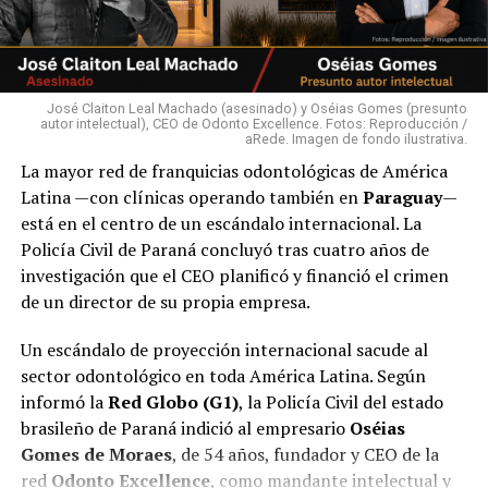
José Claiton Leal Machado (asesinado) y Oséias Gomes (presunto
autor intelectual), CEO de Odonto Excellence. Fotos: Reproducción /
aRede. Imagen de fondo ilustrativa.
La mayor red de franquicias odontológicas de América
Latina —con clínicas operando también en
Paraguay
—
está en el centro de un escándalo internacional. La
Policía Civil de Paraná concluyó tras cuatro años de
investigación que el CEO planificó y financió el crimen
de un director de su propia empresa.
Un escándalo de proyección internacional sacude al
sector odontológico en toda América Latina. Según
informó la
Red Globo (G1)
, la Policía Civil del estado
brasileño de Paraná indició al empresario
Oséias
Gomes de Moraes
, de 54 años, fundador y CEO de la
red
Odonto Excellence
, como mandante intelectual y