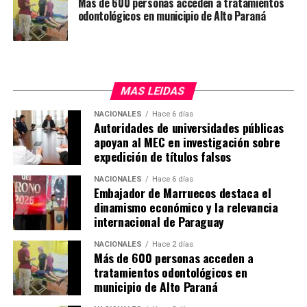
Más de 600 personas acceden a tratamientos
odontológicos en municipio de Alto Paraná
dispuesta a realizar en el país, Hernández explicó que
dependerá del tamaño de la planta solar, estimando una
inversión inicial de USD 40 millones.
MAS LEIDAS
NACIONALES
Hace 6 días
Autoridades de universidades públicas
apoyan al MEC en investigación sobre
expedición de títulos falsos
NACIONALES
Hace 6 días
Embajador de Marruecos destaca el
dinamismo económico y la relevancia
internacional de Paraguay
NACIONALES
Hace 2 días
Más de 600 personas acceden a
tratamientos odontológicos en
municipio de Alto Paraná