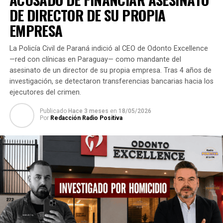
DE DIRECTOR DE SU PROPIA
accedió al dictamen que fue puesto a consideración. Así
mismo, criticó que en el presupuesto propuesto por los
EMPRESA
concejales se haya incrementado G. 600 millones para el
legislativo.
La Policía Civil de Paraná indició al CEO de Odonto Excellence
—red con clínicas en Paraguay— como mandante del
Sin embargo, la protesta no tuvo efecto mayor, ya que
asesinato de un director de su propia empresa. Tras 4 años de
los argumentos esgrimidos por el edil oficialista, no tuvo
investigación, se detectaron transferencias bancarias hacia los
la consistencia adecuada para revocar la propuesta de
ejecutores del crimen.
recorte presupuestario.
Publicado
Hace 3 meses
en
18/05/2026
Por
Redacción Radio Positiva
TEMAS RELACIONADOS:
RECORTAN PRESUPUESTO 2019 DE COMUNA ESTEÑA
ARRIBA SIGUIENTE
Miércoles sin lluvias y caluroso
NO SE PIERDA
Condenan a 11 años de penitenciaría a un hombre que
abusó de su propia hija