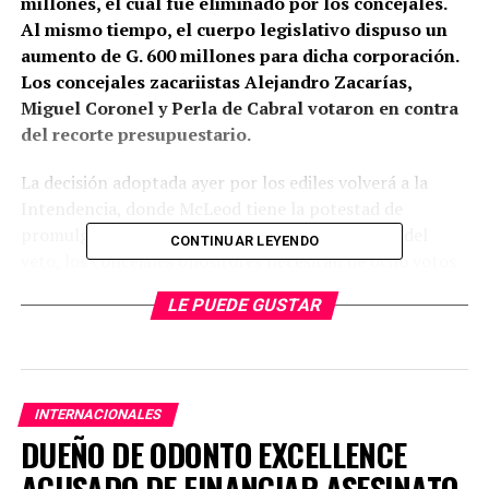
millones, el cual fue eliminado por los concejales.
Al mismo tiempo, el cuerpo legislativo dispuso un
aumento de G. 600 millones para dicha corporación.
Los concejales zacariistas Alejandro Zacarías,
Miguel Coronel y Perla de Cabral votaron en contra
del recorte presupuestario.
La decisión adoptada ayer por los ediles volverá a la
Intendencia, donde McLeod tiene la potestad de
promulgar o vetar la decisión del pleno. En caso del
CONTINUAR LEYENDO
veto, los concejales opositores necesitan de ocho votos
para ratificarse en su postura, número con que no la
LE PUEDE GUSTAR
oposición de la administradora comunal, no cuenta.
El recorte presupuestario afecta a la parte de publicidad
institucional y a préstamos, hecho que ocasionó la breve
protesta de concejales zacariistas, pero que no pasó a
INTERNACIONALES
mayores.
DUEÑO DE ODONTO EXCELLENCE
ACUSADO DE FINANCIAR ASESINATO
El concejal Alejandro Zacarías (ANR) cuestionó que no