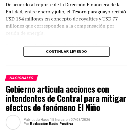
De acuerdo al reporte de la Dirección Financiera de la
Entidad, entre enero y julio, el Tesoro paraguayo recibió
USD 154 millones en concepto de royalties y USD 77
millones que corresponden a la compensación por
cesión de energía.
Por su parte, la ANDE percibió USD 44 millones por
CONTINUAR LEYENDO
resarcimiento de las cargas de administración y
utilidades del capital.
En julio, Itaipu realizó transferencias por USD 36
NACIONALES
millones al Paraguay, de los cuales, USD 22 millones
Gobierno articula acciones con
correspondieron a royalties, USD 12 millones a
compensación por cesión de energía y USD 1,7 millones
intendentes de Central para mitigar
destinados a la ANDE en concepto de resarcimiento.
efectos de fenómeno El Niño
Con este último desembolso, las transferencias
Publicado
Hace 15 horas
en
07/08/2026
realizadas al Estado paraguayo alcanzaron
USD 1.497
Por
Redacción Radio Positiva
millones
desde agosto de 2023 hasta julio de 2026.