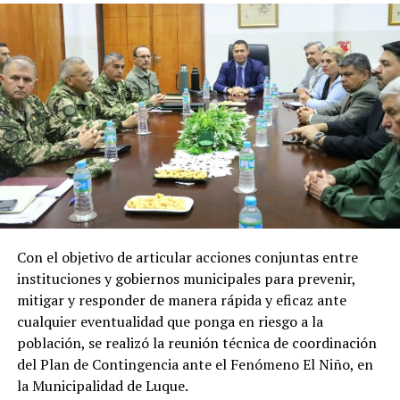
Recursos que representan un apoyo clave
para el desarrollo económico, social y
energético del país
Los recursos provenientes de los royalties tienen como
destino el financiamiento de gastos contemplados en el
Presupuesto General de la Nación (PGN), ejecutadas por
el Ministerio de Economía y Finanzas (MEF) destinada a
gobernaciones y municipios para la ejecución de obras y
proyectos.
Con el objetivo de articular acciones conjuntas entre
Por el lado de los fondos provenientes de la cesión de
instituciones y gobiernos municipales para prevenir,
energía son destinados al Fondo Nacional de
mitigar y responder de manera rápida y eficaz ante
Alimentación Escolar (Fonae), permitiendo fortalecer
cualquier eventualidad que ponga en riesgo a la
las inversiones de los gobiernos departamentales y
población, se realizó la reunión técnica de coordinación
municipales en esta materia.
del Plan de Contingencia ante el Fenómeno El Niño, en
la Municipalidad de Luque.
En tanto que los pagos realizados a la ANDE