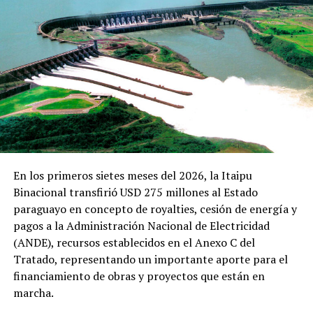
ARRIBA SIGUIENTE
Mitic y Uber ofrecen traslados gratuitos a puestos de
vacunación
NO SE PIERDA
Gobierno decreta nuevas medidas con flexibilización
gradual en circulación y actividades
En los primeros sietes meses del 2026, la Itaipu
Binacional transfirió USD 275 millones al Estado
paraguayo en concepto de royalties, cesión de energía y
pagos a la Administración Nacional de Electricidad
(ANDE), recursos establecidos en el Anexo C del
Tratado, representando un importante aporte para el
financiamiento de obras y proyectos que están en
marcha.