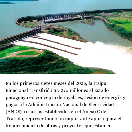
la firme promesa de que vamos a recibir ese segundo
lote, no hay que preocuparse», aseguró.
Más volúmenes de vacunas para el mes
Asimismo informó del compromiso del Fondo Ruso de
Inversiones Directa de enviar volúmenes más
importantes de biológicos durante el transcurso del mes
de junio.
Respecto a las vacunas de Pfizer, el secretario de Estado
comentó acerca de la posibilidad de recibir las dosis
durante este mes al igual que las de Sputnik V.
En los primeros sietes meses del 2026, la Itaipu
Binacional transfirió USD 275 millones al Estado
«Estamos en constante contacto con las
paraguayo en concepto de royalties, cesión de energía y
multinacionales. He firmando más de 120 cartas de
pagos a la Administración Nacional de Electricidad
intención, ni una de ellas fueron funcionaron solamente
(ANDE), recursos establecidos en el Anexo C del
aquellas que hemos contactado directamente a través
Tratado, representando un importante aporte para el
de las multinacionales, vamos a seguir intentando y si es
financiamiento de obras y proyectos que están en
necesario viajar, lo haremos», indicó.