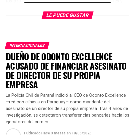
los propietarios de los comercios, los manifestantes y
agentes policiales.
LE PUEDE GUSTAR
Miembros del Cuerpo de Bomberos de Ciudad del Este se
sumaron a la movilización, quienes denunciaron que
hace años la Municipalidad no transfiere los fondos a la
institución.
INTERNACIONALES
DUEÑO DE ODONTO EXCELLENCE
TEMAS RELACIONADOS:
ACUSADO DE FINANCIAR ASESINATO
SE REGISTRAN INCIDENTES TRAS PROTESTA CIUDADANA EN
CIUDAD DEL ESTE
DE DIRECTOR DE SU PROPIA
ARRIBA SIGUIENTE
EMPRESA
Javier Zacarías Irún quedó sin fueros
NO SE PIERDA
La Policía Civil de Paraná indició al CEO de Odonto Excellence
Prosigue debate sobre informe de intervención de
—red con clínicas en Paraguay— como mandante del
comuna esteña
asesinato de un director de su propia empresa. Tras 4 años de
investigación, se detectaron transferencias bancarias hacia los
ejecutores del crimen.
Publicado
Hace 3 meses
en
18/05/2026