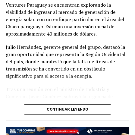
Ventures Paraguay se encuentran explorando la
por valores de 18.500.000 y 10.400.000 guaraníes
viabilidad de ingresar al mercado de generación de
respectivamente, sosteniendo que la señora Garrido
energía solar, con un enfoque particular en el área del
había pagado por todos los equipamientos e
Chaco paraguayo. Estiman una inversión inicial de
infraestructura del comedor.
aproximadamente 40 millones de dólares.
Los denunciantes afirman categóricamente que estas
Julio Hernández, gerente general del grupo, destacó la
son facturas habían sido «anuladas por su titular» y que
gran oportunidad que representa la Región Occidental
«son de contenido falso», presuntamente completadas
del país, donde manifestó que la falta de líneas de
por la Lic. Rosalba Garay, contadora que actualmente
transmisión se ha convertido en un obstáculo
trabaja con Garrido. De demostrarse que estos
significativo para el acceso a la energía.
documentos fueron anulados y carecen de valor legal,
esta situación podría constituir otro delito penal en
Tras una reunión con el ministro de Industria y
contra de la denunciada.
Comercio, Javier Giménez, subrayó la urgencia de
proporcionar soluciones energéticas a una región en
En la denuncia, los afectados solicitan al fiscal que se
CONTINUAR LEYENDO
desarrollo que no puede esperar más.
constituya en el local «Sabores del Alma» para realizar
un inventario de los bienes y disponer el secuestro
Aunque aún se encuentran en las primeras etapas de
judicial de aquellos elementos cuya propiedad legítima
discusión, Hernández indicó que están evaluando las
alegan les pertenece. También ofrecieron testimonios