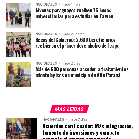
Paraguay, Hernández señaló que actualmente no existe
NACIONALES
Hace 1 hora
una presencia significativa en el país, a pesar de su
Jóvenes paraguayos reciben 76 becas
universitarias para estudiar en Taiwán
potencial. Reconoció la importancia de las grandes
generadoras de energía como Itaipu, pero destacó la
limitación de las líneas de transmisión, especialmente
NACIONALES
Hace 23 horas
en el norte del país, donde la demanda de energía es
Becas del Gobierno: 2.600 beneficiarios
recibieron el primer desembolso de Itaipu
alta.
Al ser consultado sobre el monto aproximado de la
NACIONALES
Hace 2 días
inversión que Blue Tower Ventures Paraguay estaría
Más de 600 personas acceden a tratamientos
odontológicos en municipio de Alto Paraná
dispuesta a realizar en el país, Hernández explicó que
dependerá del tamaño de la planta solar, estimando una
inversión inicial de USD 40 millones.
MAS LEIDAS
NACIONALES
Hace 7 días
Acuerdos con Ecuador: Más integración,
fomento de inversiones y combate
conjunto al crimen organizado