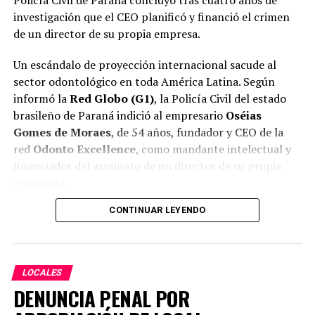
Policía Civil de Paraná concluyó tras cuatro años de
investigación que el CEO planificó y financió el crimen
de un director de su propia empresa.
Un escándalo de proyección internacional sacude al
sector odontológico en toda América Latina. Según
informó la
Red Globo (G1)
, la Policía Civil del estado
brasileño de Paraná indició al empresario
Oséias
Gomes de Moraes
, de 54 años, fundador y CEO de la
red
Odonto Excellence
, como mandante intelectual y
financiador del asesinato de un director de su propia
compañía.
CONTINUAR LEYENDO
La red Odonto Excellence cuenta con
más de 1.300
clínicas distribuidas en Brasil, Paraguay, Argentina,
México y Angola
, lo que convierte al caso en un tema
de interés directo para el mercado paraguayo, donde la
LOCALES
marca opera bajo el modelo de franquicia.
DENUNCIA PENAL POR