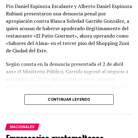
del caso, Gomes habría reaccionado al temor de perder
Pío Daniel Espinoza Escalante y Alberto Daniel Espinoza
el control de la red, sumado a divergencias por la
Rubiani presentaron una denuncia penal por
apertura de una
clínica odontológica competidora
—
apropiación contra Blanca Soledad Garrido González, a
llamada Vitadent— que la propia víctima estaba
quien acusan de haberse apoderado ilegítimamente del
estructurando con una inversión cercana a R$ 800 mil.
restaurante «El Patio Gourmet», ahora operando como
«Sabores del Alma» en el tercer piso del Shopping Zuni
Las pruebas
de Ciudad del Este.
Durante cuatro años de trabajo investigativo, la Policía
Según consta en la denuncia presentada el 2 de abril
Civil utilizó análisis de datos telemáticos, quiebres de
ante el Ministerio Público, Garrido ingresó al negocio a
sigilo bancario, declaraciones de múltiples testigos y la
principios de 2023 como ayudante en el comedor,
extracción de mensajes del celular del empresario.
«cargando marmitas», y fue ganándose la confianza de
los propietarios. A inicios de 2024, cuando el negocio fue
Se detectaron
transferencias bancarias desde
CONTINUAR LEYENDO
trasladado al Shopping Zuni, los denunciantes le
cuentas controladas por Gomes
hacia operadores
confiaron la administración del local con el objetivo de
logísticos del crimen, en fechas próximas al homicidio.
mejorar la atención al cliente.
Esos fondos habrían sido utilizados para pagar a los
ejecutores.
NACIONALES
Los empresarios afirman que posteriormente, «sin
Empresarios guatemaltecos
ninguna autorización», Garrido decidió cambiar el