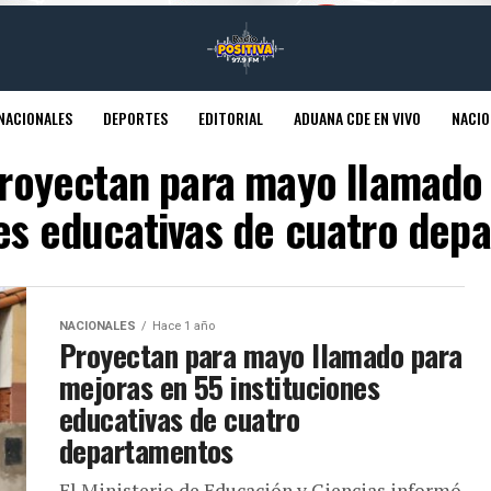
NACIONALES
DEPORTES
EDITORIAL
ADUANA CDE EN VIVO
NACIO
Proyectan para mayo llamado
nes educativas de cuatro dep
NACIONALES
Hace 1 año
Proyectan para mayo llamado para
mejoras en 55 instituciones
educativas de cuatro
departamentos
El Ministerio de Educación y Ciencias informó