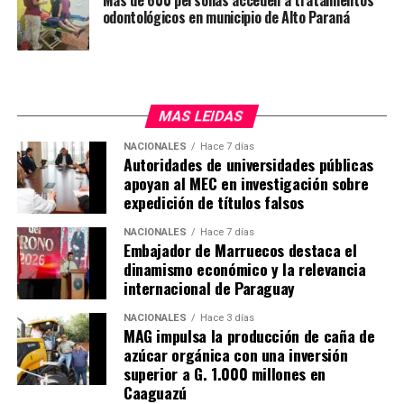
Más de 600 personas acceden a tratamientos
pacientes oncológicos de Caazapá puedan ser
odontológicos en municipio de Alto Paraná
trasladados para seguir su tratamiento en el nuevo
hospital. «Con esto le decimos a los pacientes
oncológicos que no están solos», dijo la ministra.
MAS LEIDAS
El nuevo hospital cuenta con 10 sillones para el
tratamiento de quimioterapia, que estarán operativas de
NACIONALES
Hace 7 días
Autoridades de universidades públicas
lunes a viernes, de 7 de la mañana a 7 de la tarde, para
apoyan al MEC en investigación sobre
atender a más de 50 pacientes por día.
expedición de títulos falsos
El Hospital Día inaugurado en Caazapá en el número 15
NACIONALES
Hace 7 días
que habilita el actual gobierno. En ese sentido, el
Embajador de Marruecos destaca el
dinamismo económico y la relevancia
presidente de la República, Santiago Peña, destacó que
internacional de Paraguay
bajo su adminitración el presupuesto del Instituto
Nacional del Cáncer creció más de tres veces y que
NACIONALES
Hace 3 días
actualmente se está haciendo una inversión en
MAG impulsa la producción de caña de
azúcar orgánica con una inversión
infraestructura como nunca antes.
superior a G. 1.000 millones en
Caaguazú
Anunció también que su gobierno seguirá invirtiendo