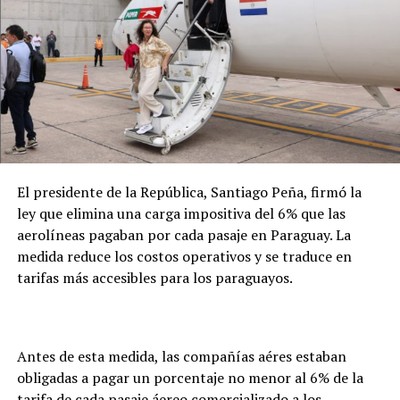
intervención de la institución se inicia a pedido de un
familiar, quien debe presentar la solicitud para la
apertura de un expediente. Desde ese momento, se
coordina con el consulado paraguayo la verificación del
fallecimiento, la obtención del certificado de defunción
y las gestiones necesarias para la repatriación. En este
caso, precisó que el seguro de la empresa cubrirá
íntegramente los costos del proceso.
El presidente de la República, Santiago Peña, firmó la
ley que elimina una carga impositiva del 6% que las
aerolíneas pagaban por cada pasaje en Paraguay. La
medida reduce los costos operativos y se traduce en
tarifas más accesibles para los paraguayos.
Antes de esta medida, las compañías aéres estaban
obligadas a pagar un porcentaje no menor al 6% de la
tarifa de cada pasaje áereo comercializado a los