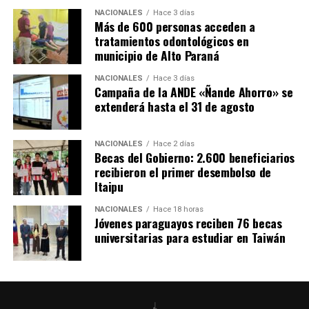
para que todos los pacientes tengan la mejor atención.
NACIONALES
Hace 3 días
Más de 600 personas acceden a
tratamientos odontológicos en
Por su parte, El gobernador de Caazapá, Cristian Acosta,
municipio de Alto Paraná
afirmó que la habilitación de este hospital especializado
es «un sueño que se está cumpliendo» y anunció que
NACIONALES
Hace 3 días
próximamente se prevé habilitar también un centro
Campaña de la ANDE «Ñande Ahorro» se
extenderá hasta el 31 de agosto
nefrológico, que actualmente se está construyendo
mediante una inversión de más de 3.000 millones de
guaraníes por parte de la Entidad Binacional Yacyretá.
NACIONALES
Hace 2 días
Becas del Gobierno: 2.600 beneficiarios
recibieron el primer desembolso de
Itaipu
NACIONALES
Hace 18 horas
Jóvenes paraguayos reciben 76 becas
universitarias para estudiar en Taiwán