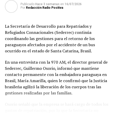
Publicado
Hace 3 semanas
en
16/07/2026
Por otra parte, al ser consultado sobre su proceso
Por
Redacción Radio Positiva
judicial, si afectará su carreara política, afirmó que no.
Alegando que ninguna acusación en su contra fue
comprobada por el Ministerio Público, lo que le
La Secretaría de Desarrollo para Repatriados y
mantiene firme para iniciar los trabajos para su
Refugiados Connacionales (Sederrec) continúa
candidatura.
coordinando las gestiones para el retorno de los
paraguayos afectados por el accidente de un bus
Ulises Quintana, fue investigado por tráfico de drogas en
ocurrido en el estado de Santa Catarina, Brasil.
carácter de cómplice y tráfico de influencia. El mismo
estuvo preso en el Penal de Viñas Cue por 10 meses, y
En una entrevista con la 970 AM, el director general de
fue liberado en el mes de julio.
Sederrec, Guillermo Osorio, informó que mantiene
contacto permanente con la embajadora paraguaya en
FUENTE:ABC
Brasil, María Amarilla, quien le confirmó que la Justicia
brasileña agilizó la liberación de los cuerpos tras las
TEMAS RELACIONADOS:
PORTADA
gestiones realizadas por las familias.
ULISES QUINTANA LANZARÁ SU CANDIDATURA
Osorio señaló que la empresa se hará cargo de todos los
ARRIBA SIGUIENTE
Ciudadanos convocan a una manifestación en frente del
gastos de repatriación, por lo que la Secretaría no