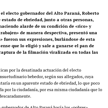
e el electo gobernador del Alto Paraná, Roberto
estado de ebriedad, junto a otras personas,
aciendo alarde de su condición de «rico» y
trabajen» de manera despectiva, presentó una
n» fueron sus expresiones, burlándose de esta
nse que lo eligió y sale a ganarse el pan de
captura de la filmación viralizada en todas las
ticas por la desatinada actuación del electo
nsuetudinario bebedor, según sus allegados, cuya
staría en un aparente estado de ebriedad, lo que poco
ida por la ciudadanía, por esa misma ciudadanía que lo
y descaradamente.
o gobernador de Alto Paraná hacía los «pobres»