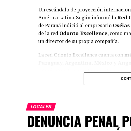
Un escándalo de proyección internacion
América Latina. Según informó la
Red 
de Paraná indició al empresario
Oséias
de la red
Odonto Excellence
, como man
un director de su propia compañía.
La red Odonto Excellence cuenta con
má
Paraguay, Argentina, México y Ang
interés directo para el mercado paragua
franquicia.
CONT
El crimen
La víctima fue
José Claiton Leal Mac
LOCALES
ejecutado el
19 de abril de 2022
frente 
DENUNCIA PENAL P
estacionaba su vehículo en la garaje, a
dos hombres en motocicleta lo abordaron