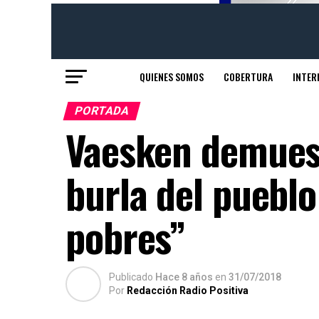
QUIENES SOMOS
COBERTURA
INTER
PORTADA
Vaesken demuest
burla del pueblo
pobres”
Publicado
Hace 8 años
en
31/07/2018
Por
Redacción Radio Positiva