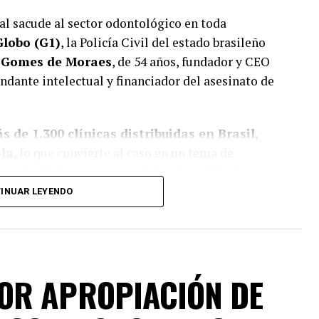
al sacude al sector odontológico en toda
Globo (G1)
, la Policía Civil del estado brasileño
 Gomes de Moraes
, de 54 años, fundador y CEO
dante intelectual y financiador del asesinato de
s de 1.300 clínicas distribuidas en Brasil,
ola
, lo que convierte al caso en un tema de
yo, donde la marca opera bajo el modelo de
INUAR LEYENDO
hado
, director de Operaciones de la red,
a su casa en Ponta Grossa. El director
OR APROPIACIÓN DE
compañado de su hija de apenas 3 años, cuando
. Pese a estar armado e intentar reaccionar, fue