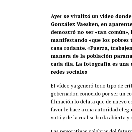
Ayer se viralizó un video dond
González Vaesken, en aparente 
demostró no ser «tan común», h
manifestando «que los pobres 
casa rodante. «Fuerza, trabaje
manera de la población paranae
cada día.
La fotografía es una 
redes sociales
El vídeo ya generó todo tipo de crí
gobernador, conocido por ser un co
filmación lo delata que de nuevo e
favor le hace a una autoridad eleg
votó y de la cual se burla abierta 
Las peyorativas palabras del futur