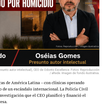
sunto autor intelectual), CEO de Odonto Excellence. Fotos: Reproducción
/ aRede. Imagen de fondo ilustrativa.
cas de América Latina —con clínicas operando
o de un escándalo internacional. La Policía Civil
nvestigación que el CEO planificó y financió el
esa.