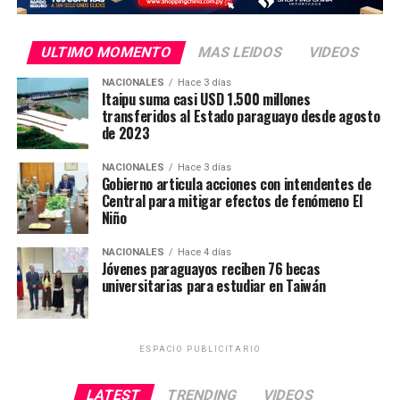
del 50%, vinculando esa medida directamente a lo que
definió como una «caza de brujas» contra el
ULTIMO MOMENTO
MAS LEIDOS
VIDEOS
expresidente Jair Bolsonaro.
NACIONALES
Hace 3 días
Itaipu suma casi USD 1.500 millones
Así también, Washington anunció nuevas sanciones
transferidos al Estado paraguayo desde agosto
contra Alexandre de Moraes, el juez del Tribunal
de 2023
Supremo de Brasil que ha liderado la investigación en
torno a si Bolsonaro planeó un golpe de Estado tras
NACIONALES
Hace 3 días
Gobierno articula acciones con intendentes de
perder las elecciones en 2022, acusación que el
Central para mitigar efectos de fenómeno El
expresidente niega.
Niño
NACIONALES
Hace 4 días
Jóvenes paraguayos reciben 76 becas
universitarias para estudiar en Taiwán
ESPACIO PUBLICITARIO
LATEST
TRENDING
VIDEOS