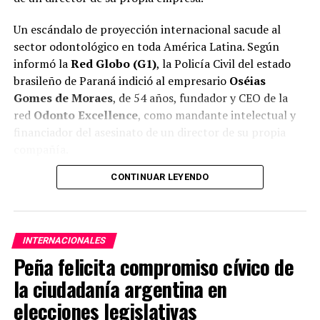
Un escándalo de proyección internacional sacude al
sector odontológico en toda América Latina. Según
informó la
Red Globo (G1)
, la Policía Civil del estado
brasileño de Paraná indició al empresario
Oséias
Gomes de Moraes
, de 54 años, fundador y CEO de la
red
Odonto Excellence
, como mandante intelectual y
financiador del asesinato de un director de su propia
compañía.
CONTINUAR LEYENDO
La red Odonto Excellence cuenta con
más de 1.300
clínicas distribuidas en Brasil, Paraguay, Argentina,
México y Angola
, lo que convierte al caso en un tema
de interés directo para el mercado paraguayo, donde la
INTERNACIONALES
marca opera bajo el modelo de franquicia.
Peña felicita compromiso cívico de
El crimen
la ciudadanía argentina en
elecciones legislativas
La víctima fue
José Claiton Leal Machado
, director de