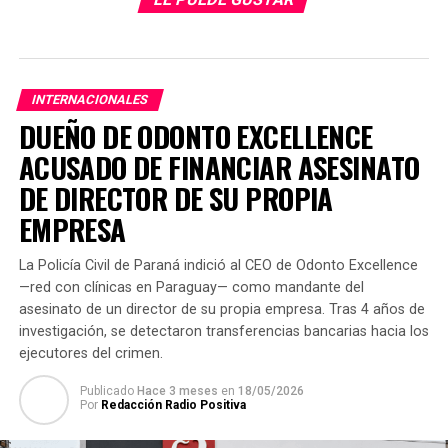
Misiones, la que mantendrá la veda pesquera tradicional
en el mismo periodo que la de nuestro país.
Las autoridades de ambos países mantuvieron una
reunión en Formosa en el marco de la XLV Reunión
INTERNACIONALES
Bilateral del Comité Coordinador Paraguayo –
DUEÑO DE ODONTO EXCELLENCE
Argentino, del Convenio sobre Conservación y
Desarrollo de los Recursos Ícticos en los tramos
ACUSADO DE FINANCIAR ASESINATO
limítrofes de los ríos Paraná y Paragu
DE DIRECTOR DE SU PROPIA
EMPRESA
TEMAS RELACIONADOS:
AGUAS DE PY Y ARGENTINA
CANCILLERÍA
VEDA PESQUERA
La Policía Civil de Paraná indició al CEO de Odonto Excellence
ARRIBA SIGUIENTE
—red con clínicas en Paraguay— como mandante del
ENTRE LOS HOMBRES DE CONFIANZA DEL PAPA FRANCISCO
asesinato de un director de su propia empresa. Tras 4 años de
SE ENCUENTRA EL MONSEÑOR VALENZUELA
investigación, se detectaron transferencias bancarias hacia los
ejecutores del crimen.
NO SE PIERDA
La Era de lo imprevisible se instaló en América Latina
Publicado
Hace 3 meses
en
18/05/2026
Por
Redacción Radio Positiva