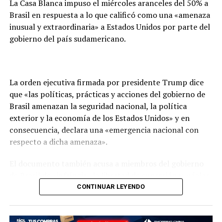
La Casa Blanca impuso el miércoles aranceles del 50% a
Brasil en respuesta a lo que calificó como una «amenaza
inusual y extraordinaria» a Estados Unidos por parte del
gobierno del país sudamericano.
La orden ejecutiva firmada por presidente Trump dice
que «las políticas, prácticas y acciones del gobierno de
Brasil amenazan la seguridad nacional, la política
exterior y la economía de los Estados Unidos» y en
consecuencia, declara una «emergencia nacional con
respecto a dicha amenaza».
El documento también acusa a miembros del gobierno
de Brasil de «infringir» la libertad de expresión y «violar
derechos humanos».
CONTINUAR LEYENDO
Trump había anunciado el 9 de julio que gravaría a los
productos brasileños que entran a EE.UU. con un arancel