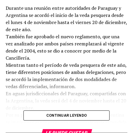
Durante una reunión entre autoridades de Paraguay y
Argentina se acordó el inicio de la veda pesquera desde
el lunes 4 de noviembre hasta el viernes 20 de diciembre,
de este año.
También fue aprobado el nuevo reglamento, que una
vez analizado por ambos países reemplazará al vigente
desde el 2004, esto se dio a conocer por medio de la
Cancillería.
Mientras tanto el período de veda pesquera de este año,
tiene diferentes posiciones de ambas delegaciones, pero
se acordó la implementación de dos modalidades de
vedas diferenciadas, informaron.
En aguas jurisdiccionales del Paraguay, compartidas con
la Argentina, la veda será del 4 de noviembre hasta el 20
de diciembre.
Por su parte, en las aguas jurisdiccionales de Argentina
CONTINUAR LEYENDO
se implementará la experiencia piloto de veda extendida
de un año, excluyendo el litoral de la Provincia de
LE PUEDE GUSTAR