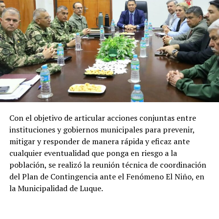
para el desarrollo económico, social y
energético del país
Los recursos provenientes de los royalties tienen como
destino el financiamiento de gastos contemplados en el
Presupuesto General de la Nación (PGN), ejecutadas por
el Ministerio de Economía y Finanzas (MEF) destinada a
gobernaciones y municipios para la ejecución de obras y
proyectos.
Con el objetivo de articular acciones conjuntas entre
Por el lado de los fondos provenientes de la cesión de
instituciones y gobiernos municipales para prevenir,
energía son destinados al Fondo Nacional de
mitigar y responder de manera rápida y eficaz ante
Alimentación Escolar (Fonae), permitiendo fortalecer
cualquier eventualidad que ponga en riesgo a la
las inversiones de los gobiernos departamentales y
población, se realizó la reunión técnica de coordinación
municipales en esta materia.
del Plan de Contingencia ante el Fenómeno El Niño, en
la Municipalidad de Luque.
En tanto que los pagos realizados a la ANDE
contribuyen a garantizar recursos para el desarrollo
consolidado y sostenido de sus planes de inversión, que