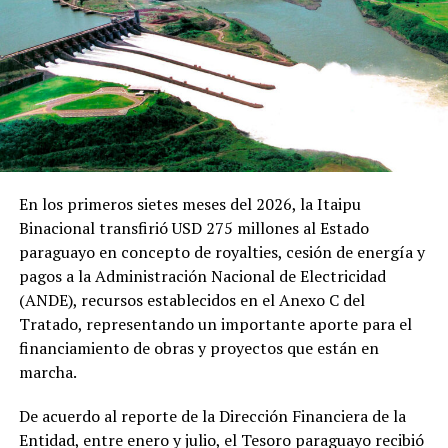
la Policía Nacional.
El curso de inteligencia fue desarrollado con expertos de
Colombia y Estados Unidos. El acto de clausura contó
también con la presencia del presidente de la República,
Santiago Peña, del embajador de Estados Unidos, Marc
Ostfield, y del comandante de la Policía Nacional, Carlos
Benítez
En los primeros sietes meses del 2026, la Itaipu
TEMAS RELACIONADOS:
Binacional transfirió USD 275 millones al Estado
ACUERDAN PROYECTO PARA MODIFICAR LEY ORGÁNICA DE LA
POLICÍA NACIONAL LUEGO DE 30 AÑOS
paraguayo en concepto de royalties, cesión de energía y
PORTADA
pagos a la Administración Nacional de Electricidad
(ANDE), recursos establecidos en el Anexo C del
ARRIBA SIGUIENTE
Gobierno instala mesa de trabajo para coordinar tareas
Tratado, representando un importante aporte para el
en prevención y combate de incendios
financiamiento de obras y proyectos que están en
marcha.
NO SE PIERDA
Más de 16.000 pacientes monitoreados y 50.000
llamadas realizadas a través de Teledengue
De acuerdo al reporte de la Dirección Financiera de la
Entidad, entre enero y julio, el Tesoro paraguayo recibió