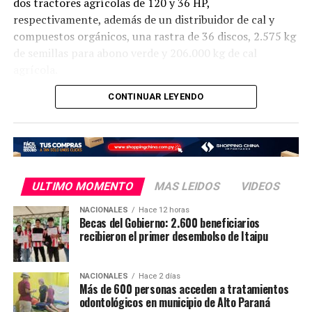
dos tractores agrícolas de 120 y 36 HP,
respectivamente, además de un distribuidor de cal y
compuestos orgánicos, una rastra de 36 discos, 2.575 kg
de semillas para abono verde y 206.000 kg de cal
agrícola.
CONTINUAR LEYENDO
Estos equipos e insumos permitirán optimizar las
labores de campo y aumentar la productividad del
cultivo, fortaleciendo la cadena de valor de la caña de
azúcar y su impacto en la economía regional.
«Estas herramientas representan una forma concreta de
ULTIMO MOMENTO
MAS LEIDOS
VIDEOS
acompañar a los productores y fortalecer su capacidad
NACIONALES
Hace 12 horas
de trabajo», destacó Carlos Giménez, ministro del MAG,
Becas del Gobierno: 2.600 beneficiarios
que señaló también que esta inversión del Gobierno
recibieron el primer desembolso de Itaipu
busca impulsar el crecimiento del campo paraguayo,
dotando a los productores de las herramientas y
NACIONALES
Hace 2 días
tecnología necesaria.
Más de 600 personas acceden a tratamientos
odontológicos en municipio de Alto Paraná
En el mismo sentido, explicó que el fortalecimiento de la