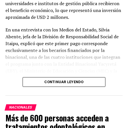
universidades e institutos de gestión pública recibieron
PORTADA
el beneficio económico, lo que representó una inversión
ARRIBA SIGUIENTE
aproximada de USD 2 millones.
Comerciantes de Ciudad del Este destacan disminución
de hechos delictivos
En una entrevista con los Medios del Estado, Silvia
NO SE PIERDA
Abente, jefa de la División de Responsabilidad Social de
Paraguay recibirá apoyo de USD 10.5 millones para
Itaipu, explicó que este primer pago corresponde
fortalecer gestión ante futuras pandemias
exclusivamente a los becarios financiados por la
binacional, una de las cuatro instituciones que integran
el programa junto con la Entidad Binacional Yacyretá
(EBY), el Ministerio de Educación y Ciencias (MEC) y la
Secretaría Nacional de la Juventud (SNJ).
CONTINUAR LEYENDO
Abente señaló que el programa adjudicó este año cerca
de 7.600 becas a nivel nacional, de las cuales 6.733
corresponden a Itaipu. Del total de beneficiarios de la
NACIONALES
binacional, 2.600 cursan sus estudios en instituciones
Más de 600 personas acceden a
públicas y reciben los desembolsos de manera directa.
tratamientos odontológicos en