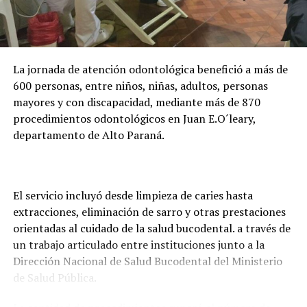
la formación de casi 24.000 becarios activos. Además,
adelantó que la entidad trabaja en una plataforma
digital para facilitar la presentación de documentos y
evitar que los estudiantes deban trasladarse hasta
La jornada de atención odontológica benefició a más de
Asunción o Ciudad del Este para realizar los trámites.
600 personas, entre niños, niñas, adultos, personas
mayores y con discapacidad, mediante más de 870
procedimientos odontológicos en Juan E.O´leary,
departamento de Alto Paraná.
El servicio incluyó desde limpieza de caries hasta
extracciones, eliminación de sarro y otras prestaciones
orientadas al cuidado de la salud bucodental. a través de
un trabajo articulado entre instituciones junto a la
Dirección Nacional de Salud Bucodental del Ministerio
de Salud Pública.