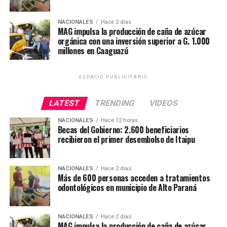
producción de caña de azúcar se complementa con la
reciente reglamentación de la normativa que impulsa el
NACIONALES
Hace 2 días
MAG impulsa la producción de caña de azúcar
uso de alcohol carburante, medida que busca contribuir
orgánica con una inversión superior a G. 1.000
a la ampliación de las oportunidades para los
millones en Caaguazú
productores nacionales y su consolidación en dicho
sector estratégico.
ESPACIO PUBLICITARIO
«Cada fábrica que se instala representa esperanza para
LATEST
TRENDING
VIDEOS
las comunidades. Significa empleo, movimiento
económico y oportunidades para miles de familias
NACIONALES
Hace 12 horas
Becas del Gobierno: 2.600 beneficiarios
paraguayas, sostuvo.
recibieron el primer desembolso de Itaipu
La Cooperativa Cañaveral Ltda., integrada por más de
un centenar de socios, destinará los equipos a fortalecer
NACIONALES
Hace 2 días
Más de 600 personas acceden a tratamientos
la producción de caña de azúcar orgánica en Caaguazú.
odontológicos en municipio de Alto Paraná
Mediante esta inversión, el MAG busca promover una
agricultura más tecnificada, competitiva y sostenible,
mejorando el acceso de los productores a los mercados.
NACIONALES
Hace 2 días
MAG impulsa la producción de caña de azúcar