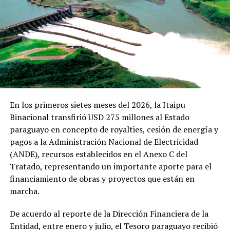
colocando los registros.
Dicho proyecto está siendo ejecutado a través de la
Licitación Pública Nacional N. º 1482-19, con una
inversión aproximada de 26 millones de dólares,
financiado a través del contrato de préstamos entre la
ANDE y el Banco Europeo de Inversiones (BEI) y la
conclusión del mismo está previsto para el mes de julio
del 2023.
En los primeros sietes meses del 2026, la Itaipu
Binacional transfirió USD 275 millones al Estado
paraguayo en concepto de royalties, cesión de energía y
TEMAS RELACIONADOS:
AVANZAN EN 60% LAS OBRAS QUE TRIPLICARÁN POTENCIA
pagos a la Administración Nacional de Electricidad
ELÉCTRICA PARA USUARIOS DE ALTO PARANÁ
PORTADA
(ANDE), recursos establecidos en el Anexo C del
Tratado, representando un importante aporte para el
ARRIBA SIGUIENTE
financiamiento de obras y proyectos que están en
Duplicación de la ruta PY02 tiene más de 94% de
marcha.
avance general
NO SE PIERDA
De acuerdo al reporte de la Dirección Financiera de la
Productores indígenas del Chaco cultivarán cáñamo
Entidad, entre enero y julio, el Tesoro paraguayo recibió
industrial