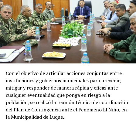
para el desarrollo económico, social y
energético del país
Los recursos provenientes de los royalties tienen como
destino el financiamiento de gastos contemplados en el
Presupuesto General de la Nación (PGN), ejecutadas por
el Ministerio de Economía y Finanzas (MEF) destinada a
gobernaciones y municipios para la ejecución de obras y
proyectos.
Con el objetivo de articular acciones conjuntas entre
Por el lado de los fondos provenientes de la cesión de
instituciones y gobiernos municipales para prevenir,
energía son destinados al Fondo Nacional de
mitigar y responder de manera rápida y eficaz ante
Alimentación Escolar (Fonae), permitiendo fortalecer
cualquier eventualidad que ponga en riesgo a la
las inversiones de los gobiernos departamentales y
población, se realizó la reunión técnica de coordinación
municipales en esta materia.
del Plan de Contingencia ante el Fenómeno El Niño, en
la Municipalidad de Luque.
En tanto que los pagos realizados a la ANDE
contribuyen a garantizar recursos para el desarrollo
consolidado y sostenido de sus planes de inversión, que