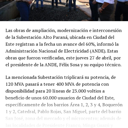
Las obras de ampliación, modernización e interconexión
de la Subestación Alto Paraná, ubicada en Ciudad del
Este registran a la fecha un avance del 60%, informó la
Administración Nacional de Electricidad (ANDE). Estas
obras que fueron verificadas, este jueves 27 de abril, por
el presidente de la ANDE, Félix Sosa y su equipo técnico.
La mencionada Subestación triplicará su potencia, de
120 MVA pasará a tener 400 MVA de potencia con
disponibilidad para 20 líneas de 23.000 voltios a
beneficio de unos 60.000 usuarios de Ciudad del Este,
específicamente de los barrios Área 1, 2, 3 y 4, Boquerón
1 y 2, Catedral, Pablo Rojas, San Miguel, parte del barrio
San José, zona del mercado y el microcentro; además de
las localidades de Presidente Franco, Minga Guazú y