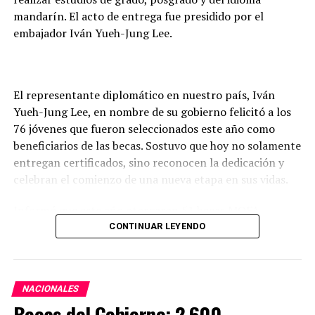
ARRIBA SIGUIENTE
mandarín. El acto de entrega fue presidido por el
Ministerio de Trabajo recibió denuncias contra 49
embajador Iván Yueh-Jung Lee.
empresas que no pagaron aguinaldo
NO SE PIERDA
Itaipu suministró 16.965 GWh de energía eléctrica al
Paraguay durante el año 2022
El representante diplomático en nuestro país, Iván
Yueh-Jung Lee, en nombre de su gobierno felicitó a los
76 jóvenes que fueron seleccionados este año como
beneficiarios de las becas. Sostuvo que hoy no solamente
entregan certificados, sino reconocen la dedicación y
celebran el comienzo de una nueva etapa en sus vidas.
Informó que este año otorgaron 51 becas MOFA –
Taiwán; 13 del Fondo de Cooperación y Desarrollo
CONTINUAR LEYENDO
Internacional (
International Cooperation and
Development Fund
) de la República de China (Taiwán
(ICDF); 10 Huayu para estudio del idioma mandarín y 2
NACIONALES
becas de Maestría en Ciencias Policiales, con los que
Becas del Gobierno: 2.600
totalizan 76 becas.