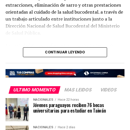
extracciones, eliminación de sarro y otras prestaciones
orientadas al cuidado de la salud bucodental. a través de
un trabajo articulado entre instituciones junto a la
Dirección Nacional de Salud Bucodental del Ministerio
de Salud Pública.
La cantidad de procedimientos superó el número de
pacientes atendidos debido a que, en numerosos casos,
CONTINUAR LEYENDO
una misma persona recibió más de un tratamiento, de
acuerdo con sus necesidades odontológicas.
La jornada de atención permitió que personas de
distintos grupos de edad recibieran atención profesional
ULTIMO MOMENTO
MAS LEIDOS
VIDEOS
en el cuidado de la salud bucodental.
NACIONALES
Hace 22 horas
Jóvenes paraguayos reciben 76 becas
Esta iniciativa fue posible mediante el trabajo articulado
universitarias para estudiar en Taiwán
entre la Dirección Nacional de Salud Bucodental del
Ministerio de Salud Pública con profesionales del Centro
de Salud de Juan E. O’Leary de la Décima Región
NACIONALES
Hace 2 días