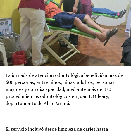
permanencia en la carrera, mantener un promedio
mínimo de 3 y cumplir con la regularidad académica
para conservar la beca.
Abente destacó que Itaipu destina alrededor de USD 26
millones anuales al programa y actualmente acompaña
la formación de casi 24.000 becarios activos. Además,
adelantó que la entidad trabaja en una plataforma
digital para facilitar la presentación de documentos y
evitar que los estudiantes deban trasladarse hasta
La jornada de atención odontológica benefició a más de
Asunción o Ciudad del Este para realizar los trámites.
600 personas, entre niños, niñas, adultos, personas
mayores y con discapacidad, mediante más de 870
procedimientos odontológicos en Juan E.O´leary,
departamento de Alto Paraná.
El servicio incluyó desde limpieza de caries hasta