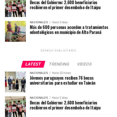
Becas del Gobierno: 2.600 beneficiarios
Sanitaria – Alto Paraná, la Universidad de Valencia
recibieron el primer desembolso de Itaipu
(España), Uninorte y la Municipalidad de Juan E. O’Leary,
instituciones que unieron esfuerzos para acercar
prestaciones odontológicas a la población.
NACIONALES
Hace 3 días
Más de 600 personas acceden a tratamientos
odontológicos en municipio de Alto Paraná
ESPACIO PUBLICITARIO
LATEST
TRENDING
VIDEOS
NACIONALES
Hace 22 horas
Jóvenes paraguayos reciben 76 becas
universitarias para estudiar en Taiwán
NACIONALES
Hace 2 días
Becas del Gobierno: 2.600 beneficiarios
recibieron el primer desembolso de Itaipu