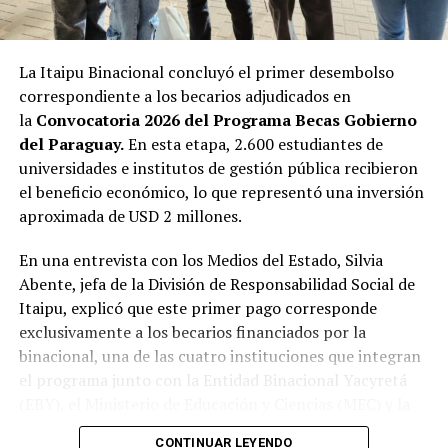
y la cooperación, y ustedes serán una nueva generación
protagonista de esta historia”, aseveró.
La Itaipu Binacional concluyó el primer desembolso
A su vez, Patricia Frutos, en representación del
correspondiente a los becarios adjudicados en
Ministerio de Relaciones Exteriores de Paraguay, sostuvo
la
Convocatoria 2026 del Programa Becas Gobierno
que esta iniciativa es uno de los puntos más valiosos de
del Paraguay.
En esta etapa, 2.600 estudiantes de
cooperación entre Paraguay y la República de China
universidades e institutos de gestión pública recibieron
(Taiwán), que está construida sobre la confianza mutua,
el beneficio económico, lo que representó una inversión
el respeto recíproco y una visión compartida sobre el
aproximada de USD 2 millones.
desarrollo.
En una entrevista con los Medios del Estado, Silvia
Manifestó que a lo largo de estas décadas, ambos países
Abente, jefa de la División de Responsabilidad Social de
demostraron una relación que se fortalece cuando
Itaipu, explicó que este primer pago corresponde
genera oportunidades concretas para sus ciudadanos y
exclusivamente a los becarios financiados por la
las becas constituyen uno de los mejores ejemplos de
binacional, una de las cuatro instituciones que integran
este compromiso.
el programa junto con la Entidad Binacional Yacyretá
(EBY), el Ministerio de Educación y Ciencias (MEC) y la
«Esta forma de cooperación, cuyo impacto trasciende
Secretaría Nacional de la Juventud (SNJ).
generaciones, invierte en las personas.Cada uno de
CONTINUAR LEYENDO