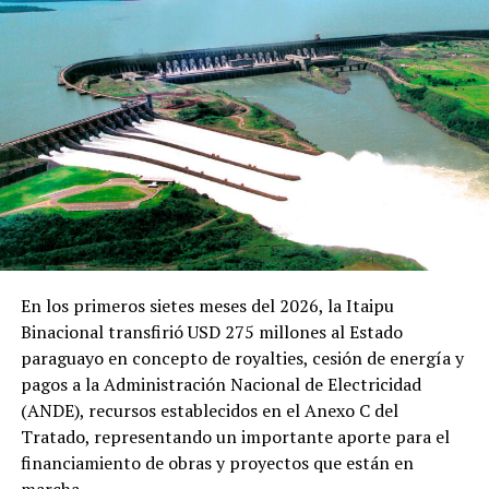
para las importaciones de combustibles, y autoriza al
Estado a realizar transferencias de recursos a la
empresa para garantizar la disminución en los precios,
ante el actual contexto de suba a nivel internacional.
Agregó que conversó con sus colegas en el Senado y
existe también el compromiso de tratar de forma
inmediata una vez que el proyecto se presente, para dar
media sanción.
Con esta medida, los gremios de camioneros informaron
que mantendrán la medida de paro hasta la aprobación
En los primeros sietes meses del 2026, la Itaipu
del proyecto, aunque no se hará cortes de ruta
Binacional transfirió USD 275 millones al Estado
intermitentes.
paraguayo en concepto de royalties, cesión de energía y
pagos a la Administración Nacional de Electricidad
TEMAS RELACIONADOS:
(ANDE), recursos establecidos en el Anexo C del
CAMIONEROS ESTÁN DEACUERDO CON NUEVA PROPUESTA
PORTADA
Tratado, representando un importante aporte para el
financiamiento de obras y proyectos que están en
ARRIBA SIGUIENTE
marcha.