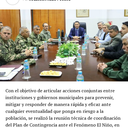
millones
desde agosto de 2023 hasta julio de 2026.
Recursos que representan un apoyo clave
para el desarrollo económico, social y
energético del país
Los recursos provenientes de los royalties tienen como
destino el financiamiento de gastos contemplados en el
Presupuesto General de la Nación (PGN), ejecutadas por
el Ministerio de Economía y Finanzas (MEF) destinada a
gobernaciones y municipios para la ejecución de obras y
proyectos.
Con el objetivo de articular acciones conjuntas entre
Por el lado de los fondos provenientes de la cesión de
instituciones y gobiernos municipales para prevenir,
energía son destinados al Fondo Nacional de
mitigar y responder de manera rápida y eficaz ante
Alimentación Escolar (Fonae), permitiendo fortalecer
cualquier eventualidad que ponga en riesgo a la
las inversiones de los gobiernos departamentales y
población, se realizó la reunión técnica de coordinación
municipales en esta materia.
del Plan de Contingencia ante el Fenómeno El Niño, en