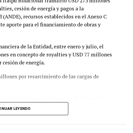
a Itaipu Binacional transfirió USD 275 millones
ties, cesión de energía y pagos a la
d (ANDE), recursos establecidos en el Anexo C
e aporte para el financiamiento de obras y
anciera de la Entidad, entre enero y julio, el
nes en concepto de royalties y USD 77 millones
 cesión de energía.
illones por resarcimiento de las cargas de
or USD 36 millones al Paraguay, de los cuales,
lties, USD 12 millones a compensación por
INUAR LEYENDO
estinados a la ANDE en concepto de