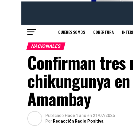
QUIENES SOMOS
COBERTURA
INTER
NACIONALES
Confirman tres 
chikungunya en 
Amambay
Publicado
Hace 1 año
en
21/07/2025
Por
Redacción Radio Positiva