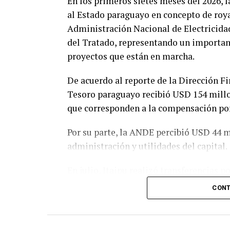
En los primeros sietes meses del 2026, l
al Estado paraguayo en concepto de royal
Administración Nacional de Electricida
del Tratado, representando un important
proyectos que están en marcha.
De acuerdo al reporte de la Dirección Fin
Tesoro paraguayo recibió USD 154 millo
que corresponden a la compensación por
Por su parte, la ANDE percibió USD 44 m
administración y utilidades del capital.
En julio, Itaipu realizó transferencias p
USD 22 millones correspondieron a roya
CONT
cesión de energía y USD 1,7 millones d
resarcimiento.