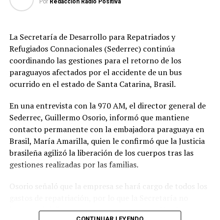
Por
Redacción Radio Positiva
Fuente: https://www.voanoticias.com/a/termina-
cumbre-trump-kim-sin-acuerdo-en-
vietnam/4807396.html
La Secretaría de Desarrollo para Repatriados y
Refugiados Connacionales (Sederrec) continúa
Radio Positiva está afiliada a la Voz de América
coordinando las gestiones para el retorno de los
paraguayos afectados por el accidente de un bus
TEMAS RELACIONADOS:
PORTADA
ocurrido en el estado de Santa Catarina, Brasil.
ARRIBA SIGUIENTE
En una entrevista con la 970 AM, el director general de
Jeffrey Sachs el primer negociador del Anexo C
Sederrec, Guillermo Osorio, informó que mantiene
NO SE PIERDA
contacto permanente con la embajadora paraguaya en
Informe Meteorológico 28-02-19
Brasil, María Amarilla, quien le confirmó que la Justicia
brasileña agilizó la liberación de los cuerpos tras las
gestiones realizadas por las familias.
Osorio señaló que la empresa se hará cargo de todos los
gastos de repatriación, por lo que la Secretaría no
intervendrá directamente en ese proceso. No obstante,
CONTINUAR LEYENDO