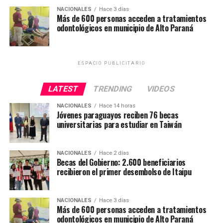
su hogar el mismo día
NACIONALES
Hace 3 días
Más de 600 personas acceden a tratamientos
odontológicos en municipio de Alto Paraná
En Caazapá, son más de 600 los pacientes oncológicos
que actualmente deben viajar hasta el Instituto Nacionl
del Cáncer, al Hospital Nacional de Itauguá o al Gran
ESPACIO PUBLICITARIO
Hospital de Encarnación para seguir su tratamiento.
Noemí González, una de las luchadoras contra el cáncer
LATEST
TRENDING
VIDEOS
oriunda de Caazapá, indicó que sigue su tratamiento en
NACIONALES
Hace 14 horas
el Hospital Nacional de Itauguá, en el departamento
Jóvenes paraguayos reciben 76 becas
universitarias para estudiar en Taiwán
Central, y que en ocasiones debía viajar hasta tres veces
por semana. «Recibir tratamiento en otro lugar implica
mucho desgaste emocional, físico y emocional», dijo al
NACIONALES
Hace 2 días
destacar que «esta obra representa esperanza, una
Becas del Gobierno: 2.600 beneficiarios
recibieron el primer desembolso de Itaipu
cercanía y un acceso real al derecho de salud».
La ministra de Salud, María Teresa Barán, refirió que el
NACIONALES
Hace 3 días
Ministerio trabajará en que gradualmente todos los
Más de 600 personas acceden a tratamientos
pacientes oncológicos de Caazapá puedan ser
odontológicos en municipio de Alto Paraná