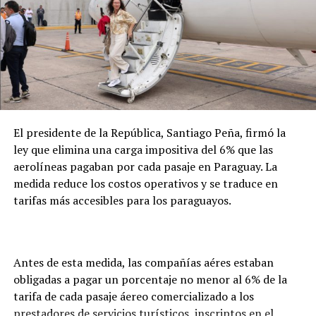
apertura de un expediente. Desde ese momento, se
coordina con el consulado paraguayo la verificación del
fallecimiento, la obtención del certificado de defunción
y las gestiones necesarias para la repatriación. En este
caso, precisó que el seguro de la empresa cubrirá
íntegramente los costos del proceso.
El presidente de la República, Santiago Peña, firmó la
ley que elimina una carga impositiva del 6% que las
aerolíneas pagaban por cada pasaje en Paraguay. La
medida reduce los costos operativos y se traduce en
tarifas más accesibles para los paraguayos.
Antes de esta medida, las compañías aéres estaban
obligadas a pagar un porcentaje no menor al 6% de la
tarifa de cada pasaje áereo comercializado a los
prestadores de servicios turísticos, inscriptos en el