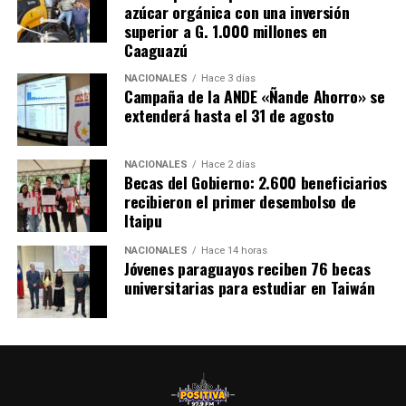
azúcar orgánica con una inversión
Por su parte, El gobernador de Caazapá, Cristian Acosta,
superior a G. 1.000 millones en
Caaguazú
afirmó que la habilitación de este hospital especializado
es «un sueño que se está cumpliendo» y anunció que
NACIONALES
Hace 3 días
próximamente se prevé habilitar también un centro
Campaña de la ANDE «Ñande Ahorro» se
extenderá hasta el 31 de agosto
nefrológico, que actualmente se está construyendo
mediante una inversión de más de 3.000 millones de
guaraníes por parte de la Entidad Binacional Yacyretá.
NACIONALES
Hace 2 días
Becas del Gobierno: 2.600 beneficiarios
recibieron el primer desembolso de
Itaipu
NACIONALES
Hace 14 horas
Jóvenes paraguayos reciben 76 becas
universitarias para estudiar en Taiwán