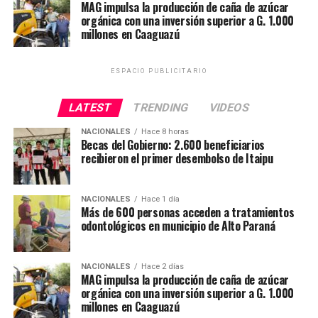
MAG impulsa la producción de caña de azúcar
uso de alcohol carburante, medida que busca contribuir
orgánica con una inversión superior a G. 1.000
a la ampliación de las oportunidades para los
millones en Caaguazú
productores nacionales y su consolidación en dicho
sector estratégico.
ESPACIO PUBLICITARIO
«Cada fábrica que se instala representa esperanza para
LATEST
TRENDING
VIDEOS
las comunidades. Significa empleo, movimiento
económico y oportunidades para miles de familias
NACIONALES
Hace 8 horas
Becas del Gobierno: 2.600 beneficiarios
paraguayas, sostuvo.
recibieron el primer desembolso de Itaipu
La Cooperativa Cañaveral Ltda., integrada por más de
un centenar de socios, destinará los equipos a fortalecer
NACIONALES
Hace 1 día
Más de 600 personas acceden a tratamientos
la producción de caña de azúcar orgánica en Caaguazú.
odontológicos en municipio de Alto Paraná
Mediante esta inversión, el MAG busca promover una
agricultura más tecnificada, competitiva y sostenible,
mejorando el acceso de los productores a los mercados.
NACIONALES
Hace 2 días
MAG impulsa la producción de caña de azúcar
orgánica con una inversión superior a G. 1.000
millones en Caaguazú