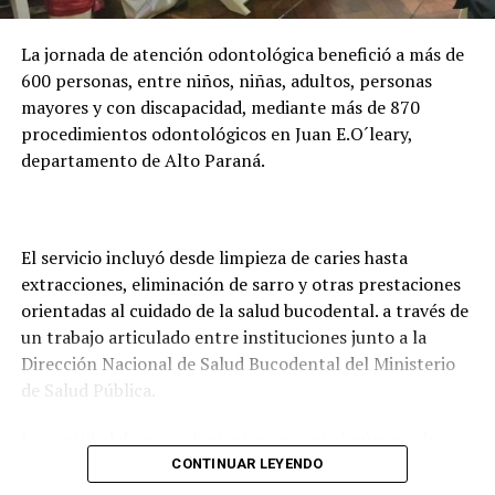
digital para facilitar la presentación de documentos y
evitar que los estudiantes deban trasladarse hasta
La jornada de atención odontológica benefició a más de
Asunción o Ciudad del Este para realizar los trámites.
600 personas, entre niños, niñas, adultos, personas
mayores y con discapacidad, mediante más de 870
procedimientos odontológicos en Juan E.O´leary,
departamento de Alto Paraná.
El servicio incluyó desde limpieza de caries hasta
extracciones, eliminación de sarro y otras prestaciones
orientadas al cuidado de la salud bucodental. a través de
un trabajo articulado entre instituciones junto a la
Dirección Nacional de Salud Bucodental del Ministerio
de Salud Pública.
La cantidad de procedimientos superó el número de
pacientes atendidos debido a que, en numerosos casos,
CONTINUAR LEYENDO
una misma persona recibió más de un tratamiento, de