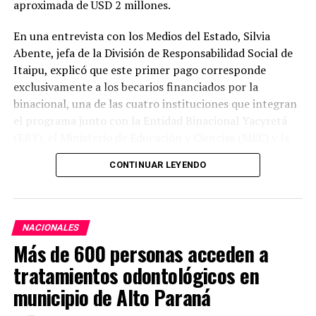
aproximada de USD 2 millones.
ARRIBA SIGUIENTE
Socializan la Estrategia de Atención a la Primera
En una entrevista con los Medios del Estado, Silvia
Infancia «Kunu´u» en Alto Paraná
Abente, jefa de la División de Responsabilidad Social de
NO SE PIERDA
Itaipu, explicó que este primer pago corresponde
Paraguay establece relaciones diplomáticas con Ruanda
exclusivamente a los becarios financiados por la
binacional, una de las cuatro instituciones que integran
el programa junto con la Entidad Binacional Yacyretá
(EBY), el Ministerio de Educación y Ciencias (MEC) y la
Secretaría Nacional de la Juventud (SNJ).
CONTINUAR LEYENDO
Abente señaló que el programa adjudicó este año cerca
de 7.600 becas a nivel nacional, de las cuales 6.733
corresponden a Itaipu. Del total de beneficiarios de la
NACIONALES
binacional, 2.600 cursan sus estudios en instituciones
Más de 600 personas acceden a
públicas y reciben los desembolsos de manera directa.
tratamientos odontológicos en
Indicó que los estudiantes deberán presentar la
municipio de Alto Paraná
documentación académica exigida en el reglamento